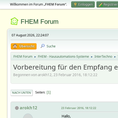
Willkommen im Forum „
FHEM Forum
“.
Einloggen
Registrie
FHEM Forum
07 August 2026, 22:24:07
Übersicht
Suche
FHEM Forum
FHEM - Hausautomations-Systeme
InterTechno
►
►
►
Vorbereitung für den Empfang 
Begonnen von arokh12, 23 Februar 2016, 18:12:22
Seiten
1
NACH UNTEN
arokh12
23 Februar 2016, 18:12:22
Hallo,