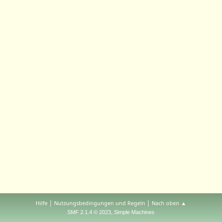
|
|
Hilfe
Nutzungsbedingungen und Regeln
Nach oben ▲
,
SMF 2.1.4 © 2023
Simple Machines