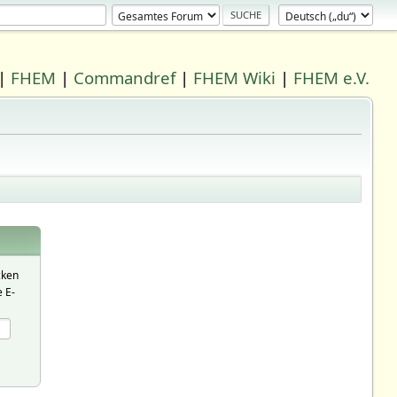
|
FHEM
|
Commandref
|
FHEM Wiki
|
FHEM e.V.
cken
 E-