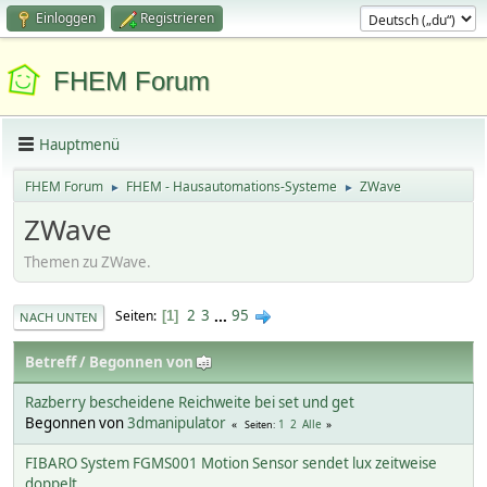
Einloggen
Registrieren
FHEM Forum
Hauptmenü
FHEM Forum
FHEM - Hausautomations-Systeme
ZWave
►
►
ZWave
Themen zu ZWave.
2
3
...
95
Seiten
1
NACH UNTEN
Betreff
/
Begonnen von
Razberry bescheidene Reichweite bei set und get
Begonnen von
3dmanipulator
1
2
Alle
Seiten
FIBARO System FGMS001 Motion Sensor sendet lux zeitweise
doppelt..