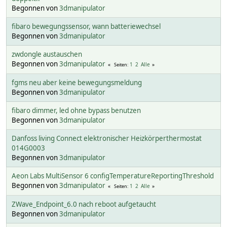
Begonnen von
3dmanipulator
fibaro bewegungssensor, wann batteriewechsel
Begonnen von
3dmanipulator
zwdongle austauschen
Begonnen von
3dmanipulator
1
2
Alle
Seiten
fgms neu aber keine bewegungsmeldung
Begonnen von
3dmanipulator
fibaro dimmer, led ohne bypass benutzen
Begonnen von
3dmanipulator
Danfoss living Connect elektronischer Heizkörperthermostat
014G0003
Begonnen von
3dmanipulator
Aeon Labs MultiSensor 6 configTemperatureReportingThreshold
Begonnen von
3dmanipulator
1
2
Alle
Seiten
ZWave_Endpoint_6.0 nach reboot aufgetaucht
Begonnen von
3dmanipulator