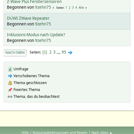
Z-Wave Plus Fenstersensoren
Begonnen von
9zehn75
1
2
3
4
Alle
Seiten
DÜWI ZWave Repeater
Begonnen von
9zehn75
Inklusions-Modus nach Update?
Begonnen von
9zehn75
2
3
...
95
Seiten
1
NACH OBEN
Umfrage
Verschobenes Thema
Thema geschlossen
Fixiertes Thema
Thema, das du beobachtest
|
|
Hilfe
Nutzungsbedingungen und Regeln
Nach oben ▲