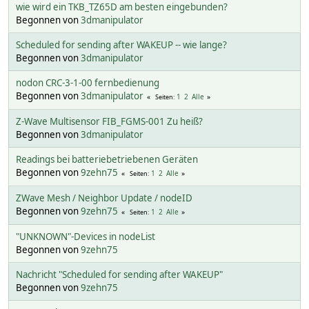
wie wird ein TKB_TZ65D am besten eingebunden?
Begonnen von
3dmanipulator
Scheduled for sending after WAKEUP -- wie lange?
Begonnen von
3dmanipulator
nodon CRC-3-1-00 fernbedienung
Begonnen von
3dmanipulator
1
2
Alle
Seiten
Z-Wave Multisensor FIB_FGMS-001 Zu heiß?
Begonnen von
3dmanipulator
Readings bei batteriebetriebenen Geräten
Begonnen von
9zehn75
1
2
Alle
Seiten
ZWave Mesh / Neighbor Update / nodeID
Begonnen von
9zehn75
1
2
Alle
Seiten
"UNKNOWN"-Devices in nodeList
Begonnen von
9zehn75
Nachricht "Scheduled for sending after WAKEUP"
Begonnen von
9zehn75