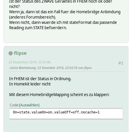
Ist der Status des ZWAVE Geraetes in FHEM noch ok oder
nicht?
Wenn ja, dann ist das ein Fall fuer die Homebridge Anbindung
(anderes Forumsbereich).
Wenn nicht, dann wuerde ich mit stateFormat das passende
Reading zum STATE befoerdern.
flipse
23 Dezember 2018, 22:53:48
#2
Letzte Bearbeitung
: 23 Dezember 2018, 23:03:55 von flipse
In FHEM ist der Status in Ordnung.
In Homekit leider nicht
Mit diesem HomebridgeMapping scheint es zu klappen:
Code
Auswählen
On=state,valueOn=on,valueOff=off,nocache=1