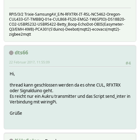
RPi5/3/2 Trixie-SamsungAV_E/N-RFXTRX-IT-RSL-NC5462-Oregon-
CUL433-GT-TMBBQ-01e-CUL868-FS20-EMGZ-1W(GPIO)-DS18B20-
CO2-USBRS232-USBRS422-Betty_Boop-EchoDot-OBIS(Easymeter-
Q3/EMH-KW8)-PCA301(S'duino)-Deebot(mqtt2)-ecovacs(mqtt2)-
zigbee2mqtt
dts66
22 Februar 2017, 11:55:09
#4
Hi,
thread kann geschlossen werden da es ohne CUL, RFXTRX
oder Signalduino geht.
Es reicht nur ein Aukru transmitter und das Script send_inter in
Verbindung mit wiringPi.
Grüße