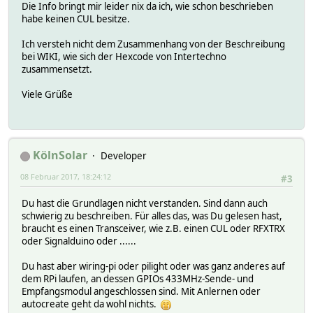
Die Info bringt mir leider nix da ich, wie schon beschrieben
habe keinen CUL besitze.
Ich versteh nicht dem Zusammenhang von der Beschreibung
bei WIKI, wie sich der Hexcode von Intertechno
zusammensetzt.
Viele Grüße
KölnSolar
Developer
08 Februar 2017, 18:24:12
#3
Du hast die Grundlagen nicht verstanden. Sind dann auch
schwierig zu beschreiben. Für alles das, was Du gelesen hast,
braucht es einen Transceiver, wie z.B. einen CUL oder RFXTRX
oder Signalduino oder ......
Du hast aber wiring-pi oder pilight oder was ganz anderes auf
dem RPi laufen, an dessen GPIOs 433MHz-Sende- und
Empfangsmodul angeschlossen sind. Mit Anlernen oder
autocreate geht da wohl nichts.