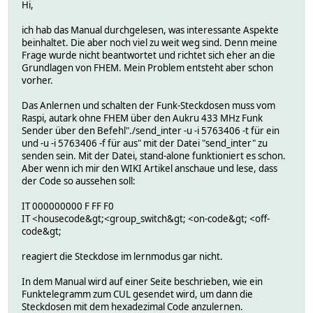
Hi,
ich hab das Manual durchgelesen, was interessante Aspekte
beinhaltet. Die aber noch viel zu weit weg sind. Denn meine
Frage wurde nicht beantwortet und richtet sich eher an die
Grundlagen von FHEM. Mein Problem entsteht aber schon
vorher.
Das Anlernen und schalten der Funk-Steckdosen muss vom
Raspi, autark ohne FHEM über den Aukru 433 MHz Funk
Sender über den Befehl"./send_inter -u -i 5763406 -t für ein
und -u -i 5763406 -f für aus" mit der Datei "send_inter" zu
senden sein. Mit der Datei, stand-alone funktioniert es schon.
Aber wenn ich mir den WIKI Artikel anschaue und lese, dass
der Code so aussehen soll:
IT 000000000 F FF F0
IT <housecode&gt;<group_switch&gt; <on-code&gt; <off-
code&gt;
reagiert die Steckdose im lernmodus gar nicht.
In dem Manual wird auf einer Seite beschrieben, wie ein
Funktelegramm zum CUL gesendet wird, um dann die
Steckdosen mit dem hexadezimal Code anzulernen.