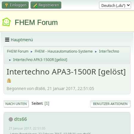
Einloggen
Registrieren
FHEM Forum
Hauptmenü
FHEM Forum
FHEM - Hausautomations-Systeme
InterTechno
►
►
Intertechno APA3-1500R [gelöst]
►
Intertechno APA3-1500R [gelöst]
Begonnen von dts66, 21 Januar 2017, 22:51:05
Seiten
1
NACH UNTEN
BENUTZER-AKTIONEN
dts66
21 Januar 2017, 22:51:05
Letzte Bearbeitung
: 22 Februar 2017, 13:38:31 von dts66