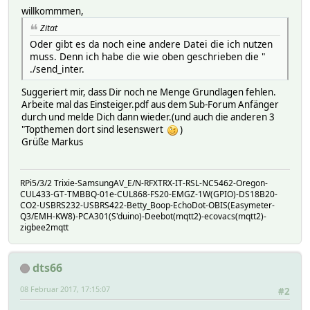
willkommmen,
Zitat
Oder gibt es da noch eine andere Datei die ich nutzen
muss. Denn ich habe die wie oben geschrieben die "
./send_inter.
Suggeriert mir, dass Dir noch ne Menge Grundlagen fehlen.
Arbeite mal das Einsteiger.pdf aus dem Sub-Forum Anfänger
durch und melde Dich dann wieder.(und auch die anderen 3
"Topthemen dort sind lesenswert
)
Grüße Markus
RPi5/3/2 Trixie-SamsungAV_E/N-RFXTRX-IT-RSL-NC5462-Oregon-
CUL433-GT-TMBBQ-01e-CUL868-FS20-EMGZ-1W(GPIO)-DS18B20-
CO2-USBRS232-USBRS422-Betty_Boop-EchoDot-OBIS(Easymeter-
Q3/EMH-KW8)-PCA301(S'duino)-Deebot(mqtt2)-ecovacs(mqtt2)-
zigbee2mqtt
dts66
08 Februar 2017, 17:15:07
#2