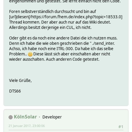
eingenommen und getestet. Sie lernt einfach nicht den Code.
Foren selbstverständlich durchsucht und bin auf
[url]diesen[/https://forum.fhem.de/index.php?topic=18533.0]
Thread kommen. Der aber auch nur auf das Wiki deutet.
Allerdings besitzt derjenige ein CUL, ich nicht.
Oder gibt es da noch eine andere Datei die ich nutzen muss.
Denn ich habe die wie oben geschrieben die " ./send_inter.
Achso, ich habe noch eine ITRL-300. Da habe ich das selbe
Problem..
Diese lässt sich aber einschalten aber nicht
wieder ausschalten. Auch anderen Code getestet.
Viele Grüße,
DTS66
KölnSolar
Developer
21 Januar 2017, 23:00:06
#1