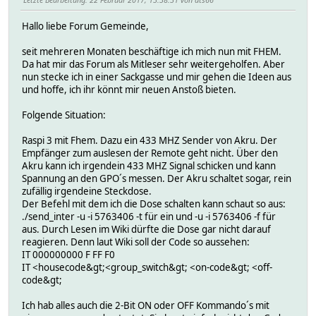
Hallo liebe Forum Gemeinde,
seit mehreren Monaten beschäftige ich mich nun mit FHEM.
Da hat mir das Forum als Mitleser sehr weitergeholfen. Aber
nun stecke ich in einer Sackgasse und mir gehen die Ideen aus
und hoffe, ich ihr könnt mir neuen Anstoß bieten.
Folgende Situation:
Raspi 3 mit Fhem. Dazu ein 433 MHZ Sender von Akru. Der
Empfänger zum auslesen der Remote geht nicht. Über den
Akru kann ich irgendein 433 MHZ Signal schicken und kann
Spannung an den GPO´s messen. Der Akru schaltet sogar, rein
zufällig irgendeine Steckdose.
Der Befehl mit dem ich die Dose schalten kann schaut so aus:
./send_inter -u -i 5763406 -t für ein und -u -i 5763406 -f für
aus. Durch Lesen im Wiki dürfte die Dose gar nicht darauf
reagieren. Denn laut Wiki soll der Code so aussehen:
IT 000000000 F FF F0
IT <housecode&gt;<group_switch&gt; <on-code&gt; <off-
code&gt;
Ich hab alles auch die 2-Bit ON oder OFF Kommando´s mit