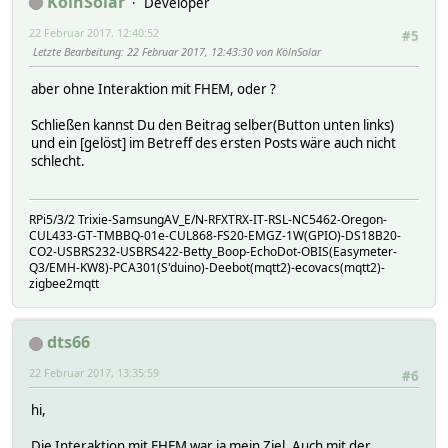
KölnSolar
Developer
22 Februar 2017, 12:40:52
#5
Letzte Bearbeitung
: 22 Februar 2017, 12:43:30 von KölnSolar
aber ohne Interaktion mit FHEM, oder ?
Schließen kannst Du den Beitrag selber(Button unten links)
und ein [gelöst] im Betreff des ersten Posts wäre auch nicht
schlecht.
RPi5/3/2 Trixie-SamsungAV_E/N-RFXTRX-IT-RSL-NC5462-Oregon-
CUL433-GT-TMBBQ-01e-CUL868-FS20-EMGZ-1W(GPIO)-DS18B20-
CO2-USBRS232-USBRS422-Betty_Boop-EchoDot-OBIS(Easymeter-
Q3/EMH-KW8)-PCA301(S'duino)-Deebot(mqtt2)-ecovacs(mqtt2)-
zigbee2mqtt
dts66
22 Februar 2017, 13:35:59
#6
hi,
Die Interaktion mit FHEM war ja mein Ziel. Auch mit der