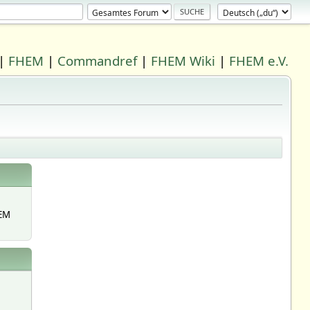
|
FHEM
|
Commandref
|
FHEM Wiki
|
FHEM e.V.
EM