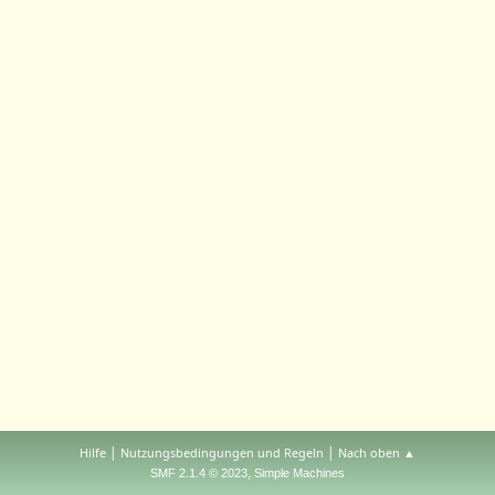
|
|
Hilfe
Nutzungsbedingungen und Regeln
Nach oben ▲
,
SMF 2.1.4 © 2023
Simple Machines