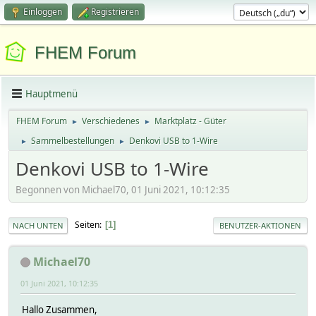
Einloggen
Registrieren
FHEM Forum
Hauptmenü
FHEM Forum
Verschiedenes
Marktplatz - Güter
►
►
Sammelbestellungen
Denkovi USB to 1-Wire
►
►
Denkovi USB to 1-Wire
Begonnen von Michael70, 01 Juni 2021, 10:12:35
Seiten
1
NACH UNTEN
BENUTZER-AKTIONEN
Michael70
01 Juni 2021, 10:12:35
Hallo Zusammen,