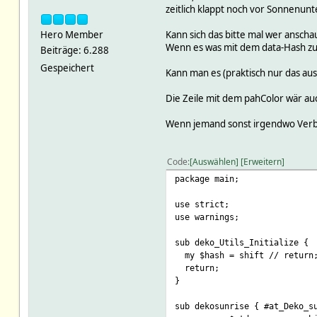
zeitlich klappt noch vor Sonnenun
Hero Member
Kann sich das bitte mal wer ansch
Wenn es was mit dem data-Hash zu 
Beiträge: 6.288
Gespeichert
Kann man es (praktisch nur das au
Die Zeile mit dem pahColor wär au
Wenn jemand sonst irgendwo Verbe
Code
Auswählen
Erweitern
package main;
use strict;
use warnings;
sub deko_Utils_Initialize {
my $hash = shift // return
return;
}
sub dekosunrise { #at_Deko_s