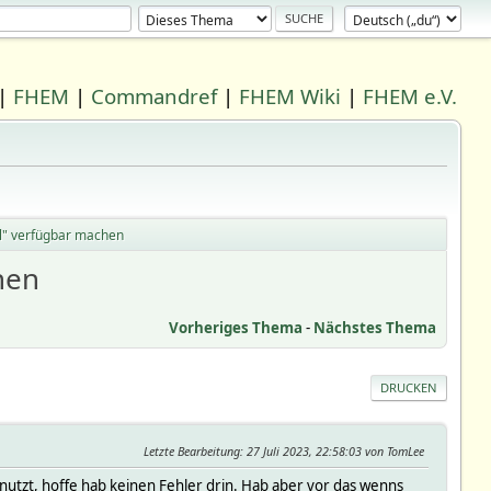
|
FHEM
|
Commandref
|
FHEM Wiki
|
FHEM e.V.
al" verfügbar machen
hen
Vorheriges Thema
-
Nächstes Thema
DRUCKEN
Letzte Bearbeitung
: 27 Juli 2023, 22:58:03 von TomLee
enutzt, hoffe hab keinen Fehler drin. Hab aber vor das wenns