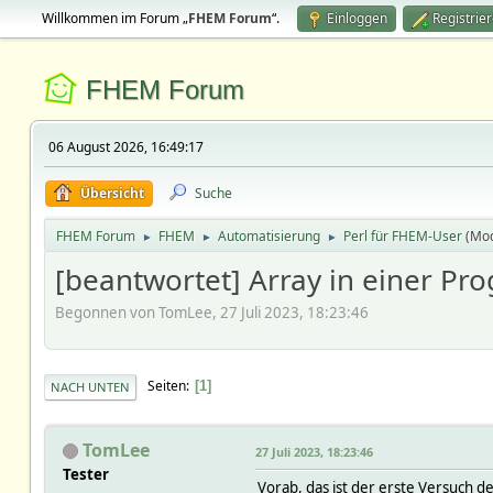
Willkommen im Forum „
FHEM Forum
“.
Einloggen
Registrie
FHEM Forum
06 August 2026, 16:49:17
Übersicht
Suche
FHEM Forum
FHEM
Automatisierung
Perl für FHEM-User
(Mo
►
►
►
[beantwortet] Array in einer P
Begonnen von TomLee, 27 Juli 2023, 18:23:46
Seiten
1
NACH UNTEN
TomLee
27 Juli 2023, 18:23:46
Tester
Vorab, das ist der erste Versuch d