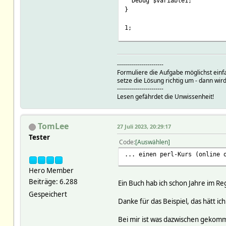
Debug $variable1;
my $stat
= Re
}
my $pc
= su
my @dev
= (
1;
#
-----------------------
Formuliere die Aufgabe möglichst einf
setze die Lösung richtig um - dann wird
-----------------------
Lesen gefährdet die Unwissenheit!
return if $stat eq '
fhem("set $dev[0]|$d
TomLee
27 Juli 2023, 20:29:17
return fhem("set $de
Tester
}
Code
Auswählen
... einen perl-Kurs (online 
1;
Hero Member
Beiträge: 6.288
Ein Buch hab ich schon Jahre im Re
Gespeichert
Danke für das Beispiel, das hätt ic
Bei mir ist was dazwischen gekom