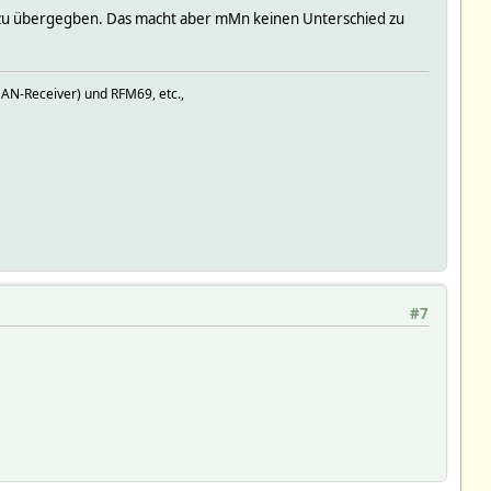
it zu übergegben. Das macht aber mMn keinen Unterschied zu
ltime->mon > 7;
AN-Receiver) und RFM69, etc.,
haus','temperature',0),2,0),0,6);
#7