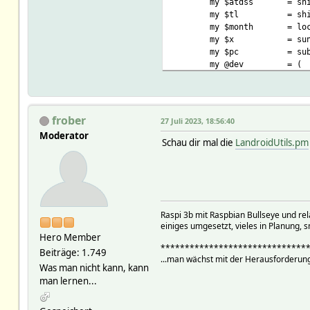
my $atdss
= sh
my $tl
= sh
my $month
= lo
my $x
= su
my $pc
= su
my @dev
= (
frober
27 Juli 2023, 18:56:40
Moderator
my $d
= qq
Schau dir mal die
LandroidUtils.pm
my $do
= qq
return fhem("
Raspi 3b mit Raspbian Bullseye und r
einiges umgesetzt, vieles in Planung, s
Hero Member
******************************
Beiträge: 1.749
...man wächst mit der Herausforderung
}
Was man nicht kann, kann
man lernen...
sub dekosunset { #at_Deko_su
my $self
= sh