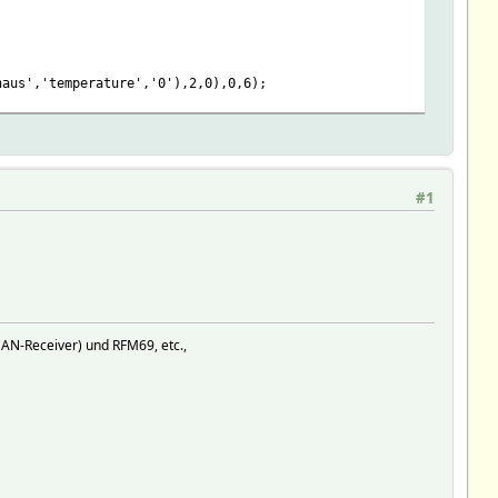
haus','temperature','0'),2,0),0,6);
#1
AN-Receiver) und RFM69, etc.,