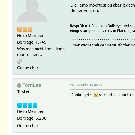
Die Temp möchtest du aber jedesma
deiner Version.
Raspi 3b mit Raspbian Bullseye und r
einiges umgesetzt, vieles in Planung, s
}
Hero Member
******************************
sub dekosunset { #at_Deko_su
Beiträge: 1.749
...man wächst mit der Herausforderung
my $self
= sh
Was man nicht kann, kann
my $tl
= sh
man lernen...
my $month
= lo
my $x
= ra
Gespeichert
$x
my $d
= qq
my $pc
= su
TomLee
28 Juli 2023, 17:46:55
return fhem("
Tester
Danke, jetzt
versteh ich auch di
Hero Member
Beiträge: 6.288
}
Gespeichert
sub notdeko { #not_Deko