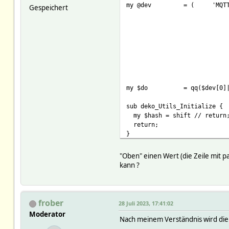
my @dev
= (
'MQT
Gespeichert
my $do
= qq($dev[0]
sub deko_Utils_Initialize {
my $hash = shift // return
return;
}
"Oben" einen Wert (die Zeile mit p
sub dekosunrise { #at_Deko_s
kann ?
my $self
= sh
my $tl
= sh
my $x
= su
my $d
= qq
frober
28 Juli 2023, 17:41:02
my $pc
= su
Moderator
return fhem("
Nach meinem Verständnis wird die 