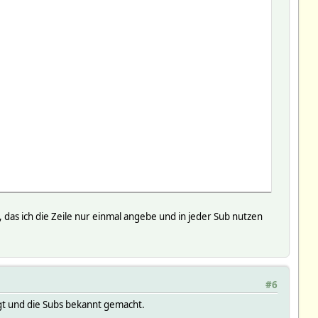
 das ich die Zeile nur einmal angebe und in jeder Sub nutzen
#6
haus','temperature',0),2,0),0,6);
gt und die Subs bekannt gemacht.