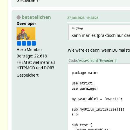
Gespeichert
my $tl
= sh
my $month
= lo
my $x
= ra
betateilchen
$x
27 Juli 2023, 19:28:28
my $pc
= su
Developer
my @dev
= (
Zitat
Kann man es (praktisch nur da
Hero Member
Wie wäre es denn, wenn Du mal str
Beiträge: 22.618
Code
Auswählen
Erweitern
FHEM ist viel mehr als
my $d
= qq
HTTPMOD und DOIF!
my $do
= qq
package main;
Gespeichert
return fhem("
use strict;
use warnings;
my $variable1 = "qwertz";
sub myUtils_Initialize($$)
}
{ }
sub notdeko { #not_Deko
sub test {
my $self
= sh