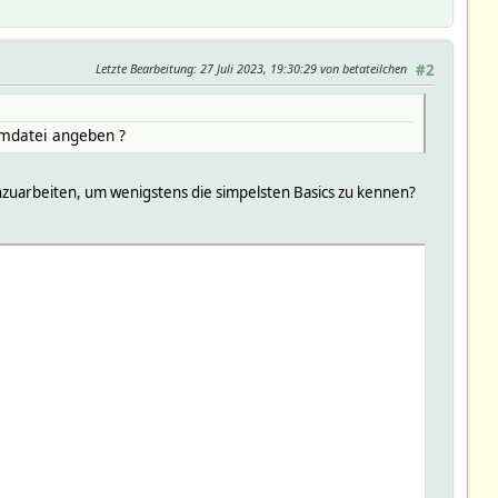
Letzte Bearbeitung
: 27 Juli 2023, 19:30:29 von betateilchen
#2
haus','temperature','0'),2,0),0,6);
mmdatei angeben ?
hzuarbeiten, um wenigstens die simpelsten Basics zu kennen?