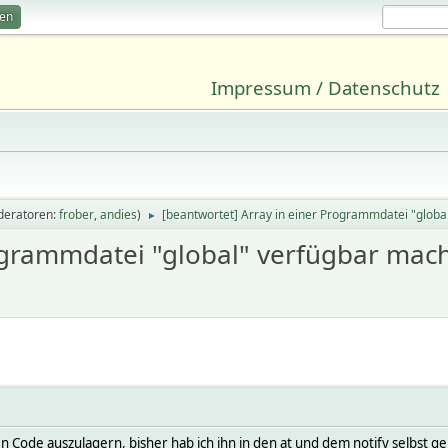
ren
Impressum / Datenschutz
deratoren:
frober
,
andies
)
[beantwortet] Array in einer Programmdatei "glob
►
rogrammdatei "global" verfügbar mac
en Code auszulagern, bisher hab ich ihn in den at und dem notify selbst g