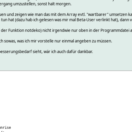
tergang umzustellen, sonst halt morgen.
auen und zeigen wie man das mit dem Array evtl. "wartbarer" umsetzen k
tun hat (dazu hab ich gelesen was mir mal Beta-User verlinkt hat), dann 
s der Funktion notdeko) nicht irgendwie nur oben in der Programmdatei
ch sowas, was ich mir vorstelle nur einmal angeben zu müssen.
sserungsbedarf sieht, wär ich auch dafür dankbar.
;
unrise