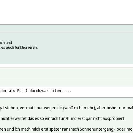
adingsVal($self,'status','off');
bstr(Color::pahColor(0,16,30,ReadingsVal('HF_Aussensensor_Vorder
'MQTT2_WLED_G1',
'MQTT2_WLED_Haustuer_Pen',
'MQTT2_WLED_FR',
'MQTT2_WLED_TV',
'MQTT2_zigbee_rgbw_bulb_flur_privat',
'MQTT2_zigbee_bodenlichterkette',
ach und
'MQTT2_Tasmota_Bulb1',
 es auch funktionieren.
'MQTT2_zigbee_Lager_Decke1',
'MQTT2_zigbee_Lager_Decke_1');
off';
ev[1]|$dev[2]|$dev[3]|$dev[4]|$dev[5]|$dev[6]|$dev[8]:FILTER=sta
v[7]:FILTER=state=on rgb $pc") if localtime->hour >= 21;
oder als Buch) durchzuarbeiten, ...
gal stehen, vermutl. nur wegen dir (weiß nicht mehr), aber bisher nur ma
h nicht erwartet das es so einfach funzt und erst gar nicht ausprobiert.
men und ich mach mich erst später ran (nach Sonnenuntergang), oder mo