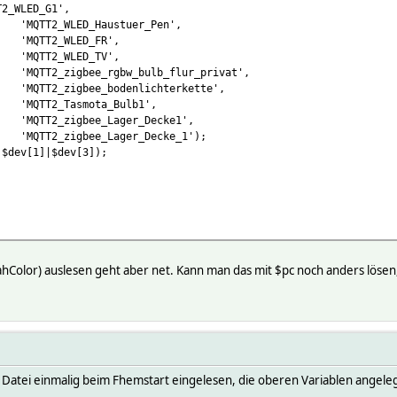
T2_WLED_G1',
'MQTT2_WLED_Haustuer_Pen',
'MQTT2_WLED_FR',
'MQTT2_WLED_TV',
'MQTT2_zigbee_rgbw_bulb_flur_privat',
'MQTT2_zigbee_bodenlichterkette',
'MQTT2_Tasmota_Bulb1',
'MQTT2_zigbee_Lager_Decke1',
'MQTT2_zigbee_Lager_Decke_1');
|$dev[1]|$dev[3]);
;
ahColor) auslesen geht aber net. Kann man das mit $pc noch anders lösen,
unrise
ift;
ift;
nrise();
($dev[0]|$dev[1]|$dev[3]|$dev[4]|$dev[5]);
bstr(Color::pahColor(0,16,30,ReadingsNum('HF_Aussensensor_Vorder
Datei einmalig beim Fhemstart eingelesen, die oberen Variablen angele
set not_BM_Garage status on;