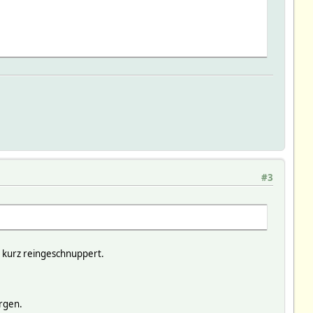
haus','temperature','0'),2,0),0,6);
te=on rgb $pc");
#3
l kurz reingeschnuppert.
rgen.