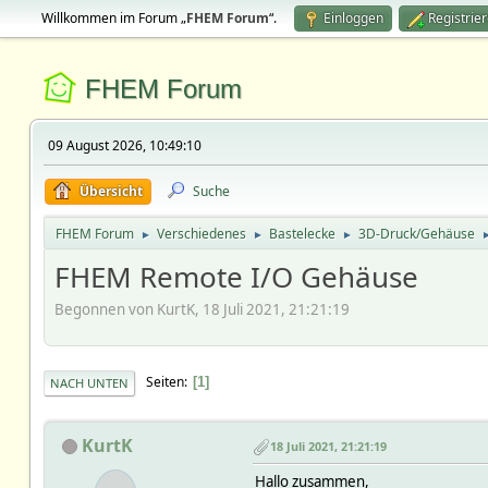
Willkommen im Forum „
FHEM Forum
“.
Einloggen
Registrie
FHEM Forum
09 August 2026, 10:49:10
Übersicht
Suche
FHEM Forum
Verschiedenes
Bastelecke
3D-Druck/Gehäuse
►
►
►
FHEM Remote I/O Gehäuse
Begonnen von KurtK, 18 Juli 2021, 21:21:19
Seiten
1
NACH UNTEN
KurtK
18 Juli 2021, 21:21:19
Hallo zusammen,