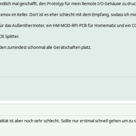
ndlich mal geschafft, den Prototyp für mein Remote I/O Gehäuse zu dru
mox im Keller. Dort ist es eher schlecht mit dem Empfang, sodass ich mir
für das Außenthermoter, ein HM-MOD-RPI-PCB für Homematic und ein CC2
E Splitter.
nden zumindest schonmal alle Gerätschaften platz.
lität ist aber noch sehr schlecht. Sollte nur erstmal schnell gehen um zu 