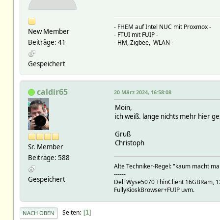
- FHEM auf Intel NUC mit Proxmox -
New Member
- FTUI mit FUIP -
Beiträge: 41
- HM, Zigbee, WLAN -
Gespeichert
caldir65
20 März 2024, 16:58:08
Moin,
ich weiß. lange nichts mehr hier g
Gruß
Christoph
Sr. Member
Beiträge: 588
Alte Techniker-Regel: "kaum macht man 
------
Gespeichert
Dell Wyse5070 ThinClient 16GBRam, 12
FullyKioskBrowser+FUIP uvm.
Seiten
1
NACH OBEN