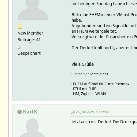
am heutigen Sonntag habe ich es e
Betreibe FHEM in einer VM mit Prox
habe.
Angebunden sind ein Signalduino 
an FHEM weitergeleitet.
New Member
Versorgt wird der Raspi über ein PO
Beiträge: 41
Der Deckel fehlt nocht, aber es fi
Gespeichert
Viele Grüße
1 Person(en)
gefällt das.
- FHEM auf Intel NUC mit Proxmox -
- FTUI mit FUIP -
- HM, Zigbee, WLAN -
KurtK
26 Juli 2021, 10:27:35
Jetzt auch mit Deckel. Die Druckqua