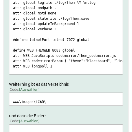
attr global logfile ./log/fhem-%Y-%m.log
attr global modpath .
attr global motd none
attr global statefile ./log/fhem.save
attr global updateInBackground 1
attr global verbose 3
#define telnetPort telnet 7072 global
define WEB FHEMWEB 8083 global
attr WEB JavaScripts codemirror/fhem_codemirror.js
attr WEB codemirrorParam { "theme":"blackboard", "lineNum
attr WEB longpoll 1
define WEBphone FHEMWEB 8084 global
attr WEBphone stylesheetPrefix smallscreen
Weiterhin gibt es das Verzeichnis
Code
Auswählen
define WEBtablet FHEMWEB 8085 global
attr WEBtablet fp_LCAR 1
www\images\LCAR\
attr WEBtablet iconPath default:openautomation
attr WEBtablet longpoll 1
attr WEBtablet stylesheetPrefix LCAR
und darin die Bilder:
Code
Auswählen
# Fake FileLog entry, to access the fhem log from FHEMWEB
define Logfile FileLog ./log/fhem-%Y-%m.log fakelog