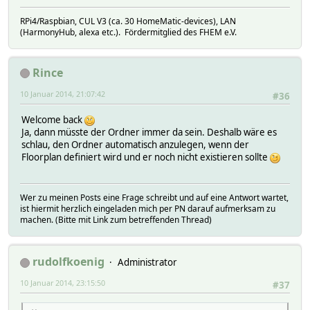
RPi4/Raspbian, CUL V3 (ca. 30 HomeMatic-devices), LAN
(HarmonyHub, alexa etc.). Fördermitglied des FHEM e.V.
Rince
10 Januar 2014, 21:07:42
#36
Welcome back
Ja, dann müsste der Ordner immer da sein. Deshalb wäre es
schlau, den Ordner automatisch anzulegen, wenn der
Floorplan definiert wird und er noch nicht existieren sollte
Wer zu meinen Posts eine Frage schreibt und auf eine Antwort wartet,
ist hiermit herzlich eingeladen mich per PN darauf aufmerksam zu
machen. (Bitte mit Link zum betreffenden Thread)
rudolfkoenig
Administrator
10 Januar 2014, 23:15:50
#37