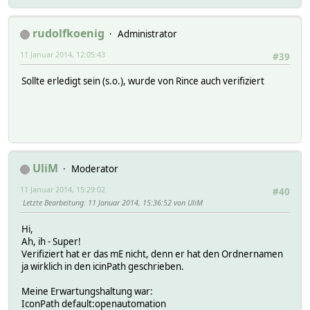
rudolfkoenig
Administrator
11 Januar 2014, 12:05:43
#39
Sollte erledigt sein (s.o.), wurde von Rince auch verifiziert
UliM
Moderator
11 Januar 2014, 15:29:02
#40
Letzte Bearbeitung
: 11 Januar 2014, 15:36:52 von UliM
Hi,
Ah, ih - Super!
Verifiziert hat er das mE nicht, denn er hat den Ordnernamen
ja wirklich in den icinPath geschrieben.
Meine Erwartungshaltung war:
IconPath default:openautomation