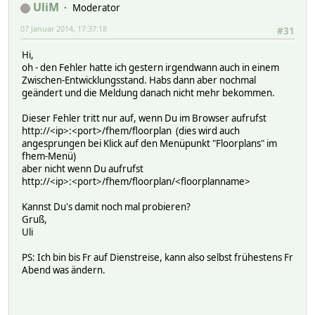
UliM
Moderator
07 Januar 2014, 17:37:18
#31
Hi,
oh - den Fehler hatte ich gestern irgendwann auch in einem
Zwischen-Entwicklungsstand. Habs dann aber nochmal
geändert und die Meldung danach nicht mehr bekommen.
Dieser Fehler tritt nur auf, wenn Du im Browser aufrufst
http://<ip>:<port>/fhem/floorplan (dies wird auch
angesprungen bei Klick auf den Menüpunkt "Floorplans" im
fhem-Menü)
aber nicht wenn Du aufrufst
http://<ip>:<port>/fhem/floorplan/<floorplanname>
Kannst Du's damit noch mal probieren?
Gruß,
Uli
PS: Ich bin bis Fr auf Dienstreise, kann also selbst frühestens Fr
Abend was ändern.