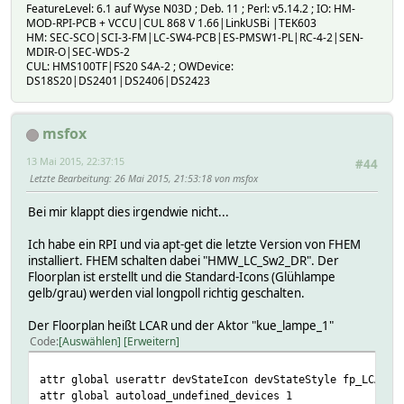
FeatureLevel: 6.1 auf Wyse N03D ; Deb. 11 ; Perl: v5.14.2 ; IO: HM-
MOD-RPI-PCB + VCCU|CUL 868 V 1.66|LinkUSBi |TEK603
HM: SEC-SCO|SCI-3-FM|LC-SW4-PCB|ES-PMSW1-PL|RC-4-2|SEN-
MDIR-O|SEC-WDS-2
CUL: HMS100TF|FS20 S4A-2 ; OWDevice:
DS18S20|DS2401|DS2406|DS2423
msfox
13 Mai 2015, 22:37:15
#44
Letzte Bearbeitung
: 26 Mai 2015, 21:53:18 von msfox
Bei mir klappt dies irgendwie nicht...
Ich habe ein RPI und via apt-get die letzte Version von FHEM
installiert. FHEM schalten dabei "HMW_LC_Sw2_DR". Der
Floorplan ist erstellt und die Standard-Icons (Glühlampe
gelb/grau) werden vial longpoll richtig geschalten.
Der Floorplan heißt LCAR und der Aktor "kue_lampe_1"
Code
Auswählen
Erweitern
attr global userattr devStateIcon devStateStyle fp_LCAR i
attr global autoload_undefined_devices 1