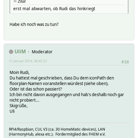
Zitat
erst mal abwarten, ob Rudi das hinkriegt
Habe ich noch was zu tun?
UliM
Moderator
11 Januar 2014, 08:45:23
#38
Moin Rudi,
Du hattest mal geschrieben, dass Du dem iconPath den
floorplan-Namen voranstellen würdest (siehe oben).
Oder ist das schon passiert?
Ich bin nicht davon ausgegangen und hab's deshalb noch gar
nicht probiert...
Skigrüße,
Uli
RPi4/Raspbian, CUL V3 (ca. 30 HomeMatic-devices), LAN
(HarmonyHub, alexa etc.). Fördermitglied des FHEM e.V.