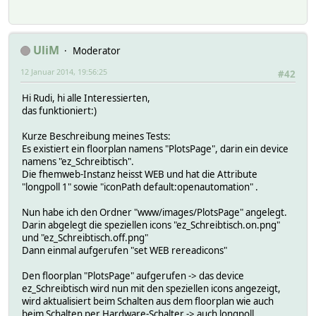
UliM
Moderator
12 Januar 2014, 19:56:25
#42
Hi Rudi, hi alle Interessierten,
das funktioniert:)
Kurze Beschreibung meines Tests:
Es existiert ein floorplan namens "PlotsPage", darin ein device
namens "ez_Schreibtisch".
Die fhemweb-Instanz heisst WEB und hat die Attribute
"longpoll 1" sowie "iconPath default:openautomation" .
Nun habe ich den Ordner "www/images/PlotsPage" angelegt.
Darin abgelegt die speziellen icons "ez_Schreibtisch.on.png"
und "ez_Schreibtisch.off.png"
Dann einmal aufgerufen "set WEB rereadicons"
Den floorplan "PlotsPage" aufgerufen -> das device
ez_Schreibtisch wird nun mit den speziellen icons angezeigt,
wird aktualisiert beim Schalten aus dem floorplan wie auch
beim Schalten per Hardware-Schalter -> auch longpoll