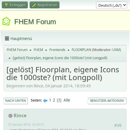
Einloggen
Registrieren
FHEM Forum
Hauptmenü
FHEM Forum
FHEM
Frontends
FLOORPLAN
(Moderator:
UliM
)
►
►
►
[gelöst] Floorplan, eigene Icons die 1000ste? (mit Longpoll)
►
[gelöst] Floorplan, eigene Icons
die 1000ste? (mit Longpoll)
Begonnen von Rince, 04 Januar 2014, 18:09:49
1
2
Alle
Seiten
3
NACH UNTEN
BENUTZER-AKTIONEN
Rince
07 Januar 2014, 16:23:51
#30
Letzte Bearbeitung
: 07 Januar 2014, 16:42:51 von Rince