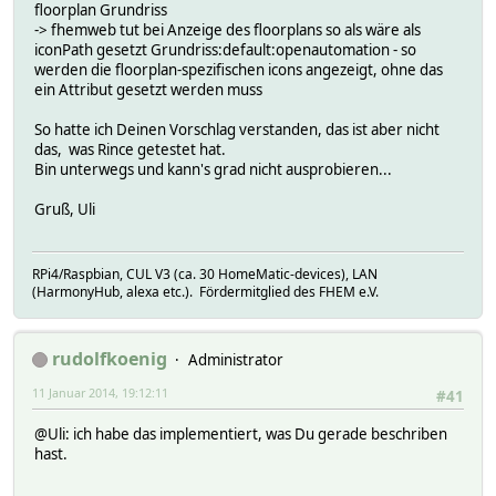
floorplan Grundriss
-> fhemweb tut bei Anzeige des floorplans so als wäre als
iconPath gesetzt Grundriss:default:openautomation - so
werden die floorplan-spezifischen icons angezeigt, ohne das
ein Attribut gesetzt werden muss
So hatte ich Deinen Vorschlag verstanden, das ist aber nicht
das, was Rince getestet hat.
Bin unterwegs und kann's grad nicht ausprobieren...
Gruß, Uli
RPi4/Raspbian, CUL V3 (ca. 30 HomeMatic-devices), LAN
(HarmonyHub, alexa etc.). Fördermitglied des FHEM e.V.
rudolfkoenig
Administrator
11 Januar 2014, 19:12:11
#41
@Uli: ich habe das implementiert, was Du gerade beschriben
hast.