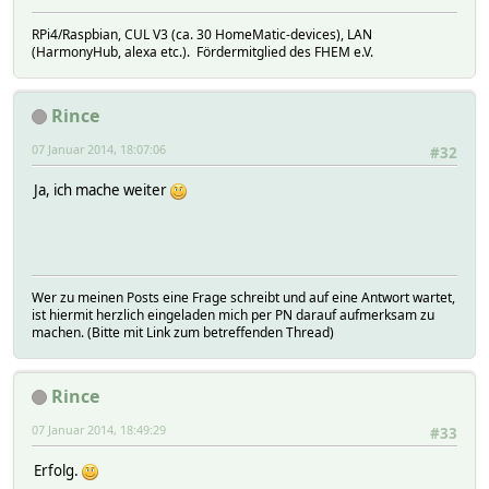
RPi4/Raspbian, CUL V3 (ca. 30 HomeMatic-devices), LAN
(HarmonyHub, alexa etc.). Fördermitglied des FHEM e.V.
Rince
07 Januar 2014, 18:07:06
#32
Ja, ich mache weiter
Wer zu meinen Posts eine Frage schreibt und auf eine Antwort wartet,
ist hiermit herzlich eingeladen mich per PN darauf aufmerksam zu
machen. (Bitte mit Link zum betreffenden Thread)
Rince
07 Januar 2014, 18:49:29
#33
Erfolg.