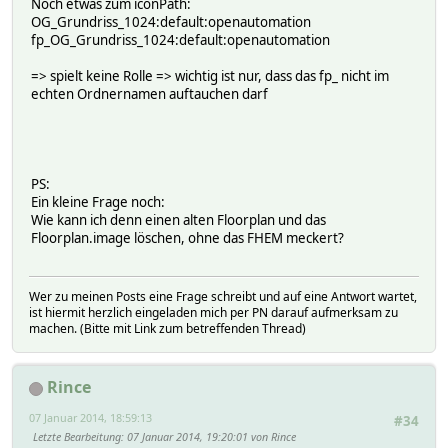
Noch etwas zum iconPath:
OG_Grundriss_1024:default:openautomation
fp_OG_Grundriss_1024:default:openautomation
=> spielt keine Rolle => wichtig ist nur, dass das fp_ nicht im
echten Ordnernamen auftauchen darf
PS:
Ein kleine Frage noch:
Wie kann ich denn einen alten Floorplan und das
Floorplan.image löschen, ohne das FHEM meckert?
Wer zu meinen Posts eine Frage schreibt und auf eine Antwort wartet,
ist hiermit herzlich eingeladen mich per PN darauf aufmerksam zu
machen. (Bitte mit Link zum betreffenden Thread)
Rince
07 Januar 2014, 18:59:13
#34
Letzte Bearbeitung
: 07 Januar 2014, 19:20:01 von Rince