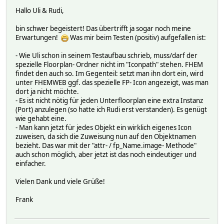
Hallo Uli & Rudi,
bin schwer begeistert! Das übertrifft ja sogar noch meine
Erwartungen!
Was mir beim Testen (positiv) aufgefallen ist:
- Wie Uli schon in seinem Testaufbau schrieb, muss/darf der
spezielle Floorplan- Ordner nicht im "Iconpath" stehen. FHEM
findet den auch so. Im Gegenteil: setzt man ihn dort ein, wird
unter FHEMWEB ggf. das spezielle FP- Icon angezeigt, was man
dort ja nicht möchte.
- Es ist nicht nötig für jeden Unterfloorplan eine extra Instanz
(Port) anzulegen (so hatte ich Rudi erst verstanden). Es genügt
wie gehabt eine.
- Man kann jetzt für jedes Objekt ein wirklich eigenes Icon
zuweisen, da sich die Zuweisung nun auf den Objektnamen
bezieht. Das war mit der "attr- / fp_Name.image- Methode"
auch schon möglich, aber jetzt ist das noch eindeutiger und
einfacher.
Vielen Dank und viele Grüße!
Frank