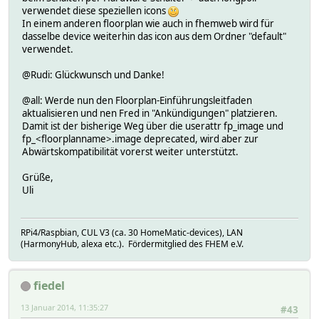
verwendet diese speziellen icons
In einem anderen floorplan wie auch in fhemweb wird für
dasselbe device weiterhin das icon aus dem Ordner "default"
verwendet.
@Rudi: Glückwunsch und Danke!
@all: Werde nun den Floorplan-Einführungsleitfaden
aktualisieren und nen Fred in "Ankündigungen" platzieren.
Damit ist der bisherige Weg über die userattr fp_image und
fp_<floorplanname>.image deprecated, wird aber zur
Abwärtskompatibilität vorerst weiter unterstützt.
Grüße,
Uli
RPi4/Raspbian, CUL V3 (ca. 30 HomeMatic-devices), LAN
(HarmonyHub, alexa etc.). Fördermitglied des FHEM e.V.
fiedel
13 Januar 2014, 11:35:27
#43