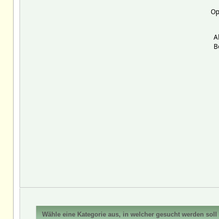
Op
A
B
Wähle eine Kategorie aus, in welcher gesucht werden soll