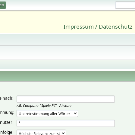
ren
Impressum / Datenschutz
e nach:
z.B.
Computer "Spiele PC" -Absturz
immung:
nutzer:
nfolge: