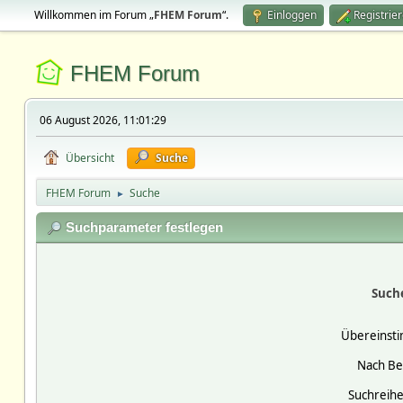
Willkommen im Forum „
FHEM Forum
“.
Einloggen
Registrie
FHEM Forum
06 August 2026, 11:01:29
Übersicht
Suche
FHEM Forum
Suche
►
Suchparameter festlegen
Such
Übereinst
Nach Be
Suchreihe