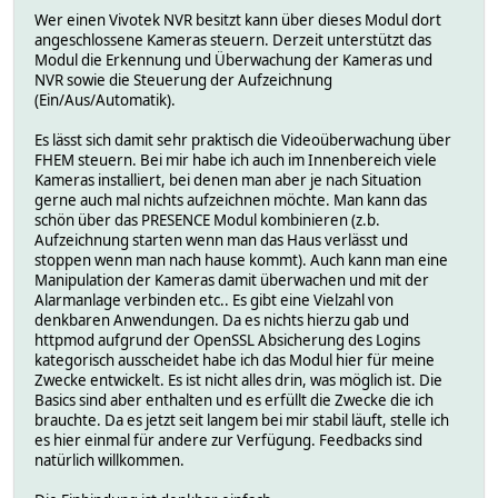
Wer einen Vivotek NVR besitzt kann über dieses Modul dort
angeschlossene Kameras steuern. Derzeit unterstützt das
Modul die Erkennung und Überwachung der Kameras und
NVR sowie die Steuerung der Aufzeichnung
(Ein/Aus/Automatik).
Es lässt sich damit sehr praktisch die Videoüberwachung über
FHEM steuern. Bei mir habe ich auch im Innenbereich viele
Kameras installiert, bei denen man aber je nach Situation
gerne auch mal nichts aufzeichnen möchte. Man kann das
schön über das PRESENCE Modul kombinieren (z.b.
Aufzeichnung starten wenn man das Haus verlässt und
stoppen wenn man nach hause kommt). Auch kann man eine
Manipulation der Kameras damit überwachen und mit der
Alarmanlage verbinden etc.. Es gibt eine Vielzahl von
denkbaren Anwendungen. Da es nichts hierzu gab und
httpmod aufgrund der OpenSSL Absicherung des Logins
kategorisch ausscheidet habe ich das Modul hier für meine
Zwecke entwickelt. Es ist nicht alles drin, was möglich ist. Die
Basics sind aber enthalten und es erfüllt die Zwecke die ich
brauchte. Da es jetzt seit langem bei mir stabil läuft, stelle ich
es hier einmal für andere zur Verfügung. Feedbacks sind
natürlich willkommen.