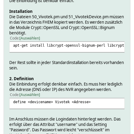
Die Einbindung ist denkbar einfach.
Installation
Die Dateien 50_Vivotek.pm und 51_VivotekDevice.pm müssen
in das Verzeichnis FHEM kopiert werden. Es werden zusätzlich
die Module Crypt::OpenSSL und Crypt::OpenSSL::Bignum
benötigt.
Code
Auswählen
apt-get install libcrypt-openssl-bignum-perl libcrypt-ope
Der Rest sollte in jeder Standardinstallation bereits vorhanden
sein.
2. Definition
Die Einbindung erfolgt denkbar einfach. Es muss hier lediglich
die Adresse (DNS oder IP) des NVR angegeben werden.
Code
Auswählen
define <devicename> Vivotek <Adresse>
Im Anschluss müssen die Logindaten hinterlegt werden. Das
erfolgt über das Attribut "username" und das Setting
"Password". Das Passwort wird leicht "verschlüsselt" im