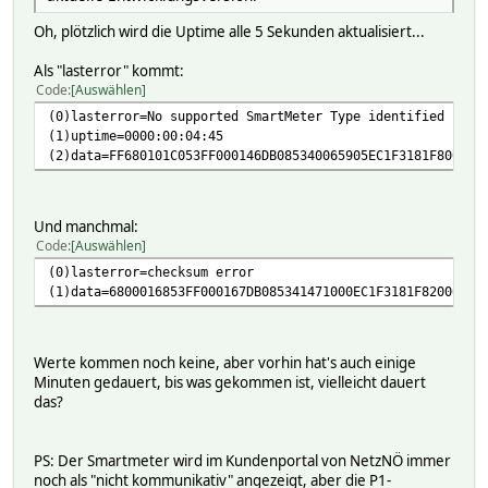
Oh, plötzlich wird die Uptime alle 5 Sekunden aktualisiert...
Als "lasterror" kommt:
Code
Auswählen
(0)lasterror=No supported SmartMeter Type identified - No
(1)uptime=0000:00:04:45
(2)data=FF680101C053FF000146DB085340065905EC1F3181F800000
Und manchmal:
Code
Auswählen
(0)lasterror=checksum error
(1)data=6800016853FF000167DB085341471000EC1F3181F8200000F
Werte kommen noch keine, aber vorhin hat's auch einige
Minuten gedauert, bis was gekommen ist, vielleicht dauert
das?
PS: Der Smartmeter wird im Kundenportal von NetzNÖ immer
noch als "nicht kommunikativ" angezeigt, aber die P1-