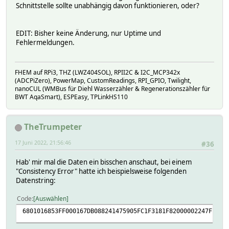
Schnittstelle sollte unabhängig davon funktionieren, oder?
EDIT: Bisher keine Änderung, nur Uptime und
Fehlermeldungen.
FHEM auf RPi3, THZ (LWZ404SOL), RPII2C & I2C_MCP342x
(ADCPiZero), PowerMap, CustomReadings, RPI_GPIO, Twilight,
nanoCUL (WMBus für Diehl Wasserzähler & Regenerationszähler für
BWT AqaSmart), ESPEasy, TPLinkHS110
TheTrumpeter
17 Juni 2022, 21:56:46
#36
Hab' mir mal die Daten ein bisschen anschaut, bei einem
"Consistency Error" hatte ich beispielsweise folgenden
Datenstring:
Code
Auswählen
6801016853FF000167DB088241475905FC1F3181F82000002247FF98E