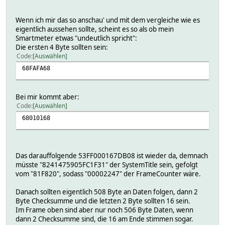
Wenn ich mir das so anschau' und mit dem vergleiche wie es
eigentlich aussehen sollte, scheint es so als ob mein
Smartmeter etwas "undeutlich spricht":
Die ersten 4 Byte sollten sein:
Code
Auswählen
68FAFA68
Bei mir kommt aber:
Code
Auswählen
68010168
Das darauffolgende 53FF000167DB08 ist wieder da, demnach
müsste "8241475905FC1F31" der SystemTitle sein, gefolgt
vom "81F820", sodass "00002247" der FrameCounter wäre.
Danach sollten eigentlich 508 Byte an Daten folgen, dann 2
Byte Checksumme und die letzten 2 Byte sollten 16 sein.
Im Frame oben sind aber nur noch 506 Byte Daten, wenn
dann 2 Checksumme sind, die 16 am Ende stimmen sogar.