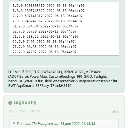
1.7.0 3201308517 2022-06-18 06:44:07
1.8.0 2805745822 2022-06-18 06:44:07
2.7.0 697141817 2022-06-18 06:44:07
2.8.0 948242367 2022-06-18 06:44:07
31.7.0 384.04 2022-06-18 06:44:07
32.7.0 53730 2022-06-18 06:44:07
51.7.0 588.22 2022-06-18 06:44:07
52.7.0 7495 2022-06-18 06:44:07
71.7.0 88.86 2022-06-18 06:44:07
72.7.0 47297 2022-06-18 06:44:07
FHEM auf RPi3, THZ (LWZ404SOL), RPII2C & I2C_MCP342x
(ADCPiZero), PowerMap, CustomReadings, RPI_GPIO, Twilight,
nanoCUL (WMBus für Diehl Wasserzähler & Regenerationszähler für
BWT AqaSmart), ESPEasy, TPLinkHS110
saghonfly
19 Juni 2022, 07:06:55
#39
Zitat von: TheTrumpeter am 18 Juni 2022, 06:48:38