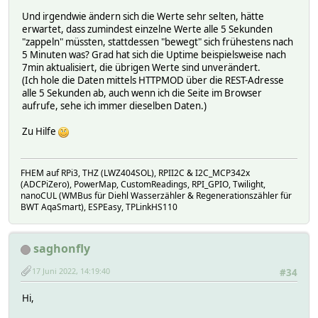
Und irgendwie ändern sich die Werte sehr selten, hätte
erwartet, dass zumindest einzelne Werte alle 5 Sekunden
"zappeln" müssten, stattdessen "bewegt" sich frühestens nach
5 Minuten was? Grad hat sich die Uptime beispielsweise nach
7min aktualisiert, die übrigen Werte sind unverändert.
(Ich hole die Daten mittels HTTPMOD über die REST-Adresse
alle 5 Sekunden ab, auch wenn ich die Seite im Browser
aufrufe, sehe ich immer dieselben Daten.)
Zu Hilfe
FHEM auf RPi3, THZ (LWZ404SOL), RPII2C & I2C_MCP342x
(ADCPiZero), PowerMap, CustomReadings, RPI_GPIO, Twilight,
nanoCUL (WMBus für Diehl Wasserzähler & Regenerationszähler für
BWT AqaSmart), ESPEasy, TPLinkHS110
saghonfly
17 Juni 2022, 14:19:40
#34
Hi,