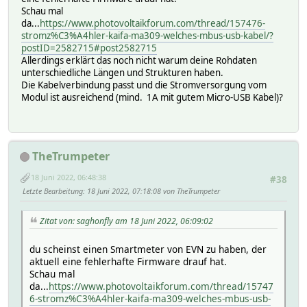
Schau mal
da...
https://www.photovoltaikforum.com/thread/157476-
stromz%C3%A4hler-kaifa-ma309-welches-mbus-usb-kabel/?
postID=2582715#post2582715
Allerdings erklärt das noch nicht warum deine Rohdaten
unterschiedliche Längen und Strukturen haben.
Die Kabelverbindung passt und die Stromversorgung vom
Modul ist ausreichend (mind. 1A mit gutem Micro-USB Kabel)?
TheTrumpeter
18 Juni 2022, 06:48:38
#38
Letzte Bearbeitung
: 18 Juni 2022, 07:18:08 von TheTrumpeter
Zitat von: saghonfly am 18 Juni 2022, 06:09:02
du scheinst einen Smartmeter von EVN zu haben, der
aktuell eine fehlerhafte Firmware drauf hat.
Schau mal
da...
https://www.photovoltaikforum.com/thread/15747
6-stromz%C3%A4hler-kaifa-ma309-welches-mbus-usb-