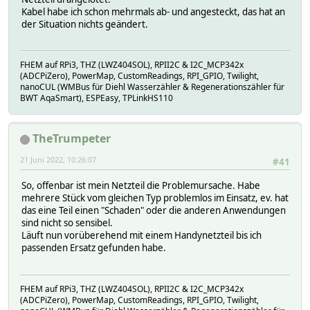
Kabel habe ich schon mehrmals ab- und angesteckt, das hat an
der Situation nichts geändert.
FHEM auf RPi3, THZ (LWZ404SOL), RPII2C & I2C_MCP342x
(ADCPiZero), PowerMap, CustomReadings, RPI_GPIO, Twilight,
nanoCUL (WMBus für Diehl Wasserzähler & Regenerationszähler für
BWT AqaSmart), ESPEasy, TPLinkHS110
TheTrumpeter
21 Juni 2022, 10:26:07
#41
So, offenbar ist mein Netzteil die Problemursache. Habe
mehrere Stück vom gleichen Typ problemlos im Einsatz, ev. hat
das eine Teil einen "Schaden" oder die anderen Anwendungen
sind nicht so sensibel.
Läuft nun vorüberehend mit einem Handynetzteil bis ich
passenden Ersatz gefunden habe.
FHEM auf RPi3, THZ (LWZ404SOL), RPII2C & I2C_MCP342x
(ADCPiZero), PowerMap, CustomReadings, RPI_GPIO, Twilight,