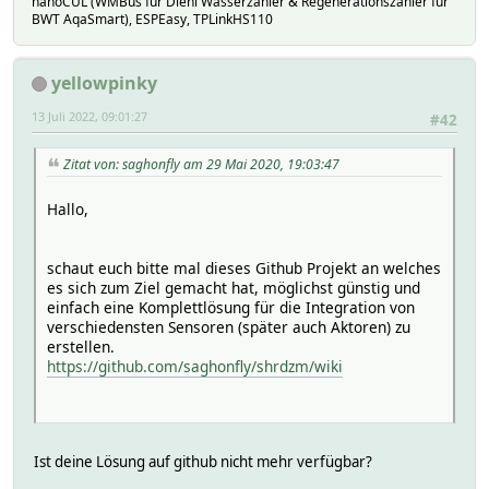
nanoCUL (WMBus für Diehl Wasserzähler & Regenerationszähler für
BWT AqaSmart), ESPEasy, TPLinkHS110
yellowpinky
13 Juli 2022, 09:01:27
#42
Zitat von: saghonfly am 29 Mai 2020, 19:03:47
Hallo,
schaut euch bitte mal dieses Github Projekt an welches
es sich zum Ziel gemacht hat, möglichst günstig und
einfach eine Komplettlösung für die Integration von
verschiedensten Sensoren (später auch Aktoren) zu
erstellen.
https://github.com/saghonfly/shrdzm/wiki
Ist deine Lösung auf github nicht mehr verfügbar?