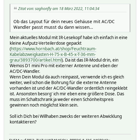
Zitat von: saghonfly am 18 März 2022, 11:04:34
Ob das Layout für dein neues Gehäuse mit AC/DC
Wandler passt musst du dann wissen...
Mein aktuelles Modul mit IR-Lesekopf habe ich einfach in eine
kleine Aufputz-Verteilerdose gepackt
(
https://www.hornbach.at/shop/Feuchtraum-
Kabelabzweigkasten-H-75-x-B-45-x-T-36-mm-
grau/3893700/artikel.html
). Da ist das IR-Modul drin, ein
Wemos D1 mini Pro mit externer Antenne und eben der
AC/DC-Wandler.
Wenn Dein Modul da auch reinpasst, verwende ich es gleich
weiter, weil schon die Bohrung für die externe Antenne
vorhanden ist und der AC/DC-Wandler ordentlich reingeklebt
ist. Ansonsten besorg' ich mir eben eine größere Dose. Das
muss im Schaltschrank ja weder einen Schönheitspreis
gewinnen noch möglichst klein sein.
Soll ich Dich bei Willhaben zwecks der weiteren Abwicklung
kontaktieren?