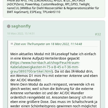
FHEM auf RPi3, THZ (LWZ404SOL), RPII2C & I2C_MCP342x
(ADCPiZero), PowerMap, CustomReadings, RPI_GPIO, Twilight,
nanoCUL (WMBus für Diehl Wasserzähler & Regenerationszähler für
BWT AqaSmart), ESPEasy, TPLinkHS110
saghonfly
18 März 2022, 15:14:51
#32
Zitat von: TheTrumpeter am 18 März 2022, 11:14:48
Mein aktuelles Modul mit IR-Lesekopf habe ich einfach
in eine kleine Aufputz-Verteilerdose gepackt
(
https://www.hornbach.at/shop/Feuchtraum-
Kabelabzweigkasten-H-75-x-B-45-x-T-36-mm-
grau/3893700/artikel.html
). Da ist das IR-Modul drin,
ein Wemos D1 mini Pro mit externer Antenne und eben
der AC/DC-Wandler.
Wenn Dein Modul da auch reinpasst, verwende ich es
gleich weiter, weil schon die Bohrung für die externe
Antenne vorhanden ist und der AC/DC-Wandler
ordentlich reingeklebt ist. Ansonsten besorg' ich mir
eben eine größere Dose. Das muss im Schaltschrank ja
weder einen Schönheitspreis gewinnen noch möglichst