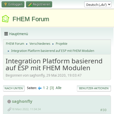
Einloggen
Registrieren
FHEM Forum
Hauptmenü
FHEM Forum
Verschiedenes
Projekte
►
►
Integration Platform basierend auf ESP mit FHEM Modulen
►
Integration Platform basierend
auf ESP mit FHEM Modulen
Begonnen von saghonfly, 29 Mai 2020, 19:03:47
1
2
Alle
Seiten
3
NACH UNTEN
BENUTZER-AKTIONEN
saghonfly
18 März 2022, 11:04:34
#30