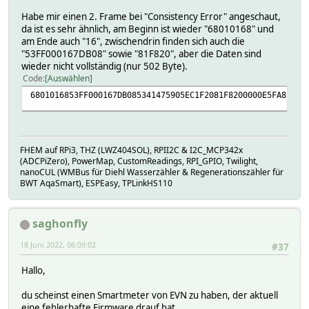
Habe mir einen 2. Frame bei "Consistency Error" angeschaut,
da ist es sehr ähnlich, am Beginn ist wieder "68010168" und
am Ende auch "16", zwischendrin finden sich auch die
"53FF000167DB08" sowie "81F820", aber die Daten sind
wieder nicht vollständig (nur 502 Byte).
Code
Auswählen
6801016853FF000167DB085341475905EC1F2081F8200000E5FA8E766
FHEM auf RPi3, THZ (LWZ404SOL), RPII2C & I2C_MCP342x
(ADCPiZero), PowerMap, CustomReadings, RPI_GPIO, Twilight,
nanoCUL (WMBus für Diehl Wasserzähler & Regenerationszähler für
BWT AqaSmart), ESPEasy, TPLinkHS110
saghonfly
18 Juni 2022, 06:09:02
#37
Hallo,
du scheinst einen Smartmeter von EVN zu haben, der aktuell
eine fehlerhafte Firmware drauf hat.