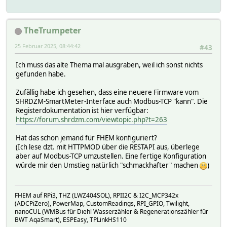
TheTrumpeter
25 Februar 2025, 08:44:42
#43
Ich muss das alte Thema mal ausgraben, weil ich sonst nichts
gefunden habe.
Zufällig habe ich gesehen, dass eine neuere Firmware vom
SHRDZM-SmartMeter-Interface auch Modbus-TCP "kann". Die
Registerdokumentation ist hier verfügbar:
https://forum.shrdzm.com/viewtopic.php?t=263
Hat das schon jemand für FHEM konfiguriert?
(Ich lese dzt. mit HTTPMOD über die RESTAPI aus, überlege
aber auf Modbus-TCP umzustellen. Eine fertige Konfiguration
würde mir den Umstieg natürlich "schmackhafter" machen
)
FHEM auf RPi3, THZ (LWZ404SOL), RPII2C & I2C_MCP342x
(ADCPiZero), PowerMap, CustomReadings, RPI_GPIO, Twilight,
nanoCUL (WMBus für Diehl Wasserzähler & Regenerationszähler für
BWT AqaSmart), ESPEasy, TPLinkHS110