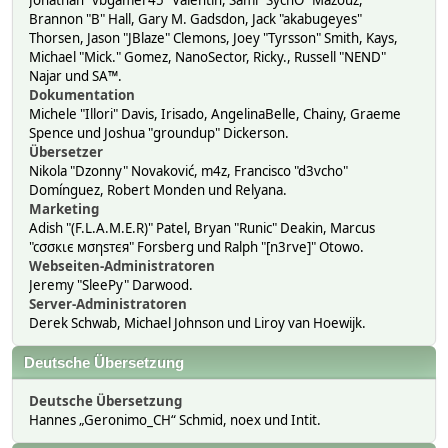
Jonathan "vbgamer45" Valentin, Sami "SychO" Mazouz,
Brannon "B" Hall, Gary M. Gadsdon, Jack "akabugeyes"
Thorsen, Jason "JBlaze" Clemons, Joey "Tyrsson" Smith, Kays,
Michael "Mick." Gomez, NanoSector, Ricky., Russell "NEND"
Najar und SA™.
Dokumentation
Michele "Illori" Davis, Irisado, AngelinaBelle, Chainy, Graeme
Spence und Joshua "groundup" Dickerson.
Übersetzer
Nikola "Dzonny" Novaković, m4z, Francisco "d3vcho"
Domínguez, Robert Monden und Relyana.
Marketing
Adish "(F.L.A.M.E.R)" Patel, Bryan "Runic" Deakin, Marcus
"cσσкιє мσηѕтєя" Forsberg und Ralph "[n3rve]" Otowo.
Webseiten-Administratoren
Jeremy "SleePy" Darwood.
Server-Administratoren
Derek Schwab, Michael Johnson und Liroy van Hoewijk.
Deutsche Übersetzung
Deutsche Übersetzung
Hannes „Geronimo_CH“ Schmid, noex und Intit.