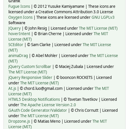
Grafik
Fugue Icons
| © 2012 Yusuke Kamiyamane | These icons are
licensed under a Creative Commons Attribution 3.0 License
Oxygen Icons
| These icons are licensed under
GNU LGPLv3
Software
JQuery
| © John Resig | Licensed under
The MIT License (MIT)
hoverIntent
| © Brian Cherne | Licensed under
The MIT
License (MIT)
SCEditor
| © Sam Clarke | Licensed under
The MIT License
(MIT)
animaDrag
| © Abel Mohler | Licensed under
The MIT License
(MIT)
jQuery Custom Scrollbar
| © Maciej Zubala | Licensed under
The MIT License (MIT)
jQuery Responsive Slider
| © booncon ROCKETS | Licensed
under
The MIT License (MIT)
At.js
| © chord.luo@gmail.com | Licensed under
The MIT
License (MIT)
HTML5 Desktop Notifications
| © Tsvetan Tsvetkov | Licensed
under
The Apache License Version 2.0
GAuth Code Generator/Validator
| © Chris Cornutt | Licensed
under
The MIT License (MIT)
Dropzone.js
| © Matias Meno | Licensed under
The MIT
License (MIT)