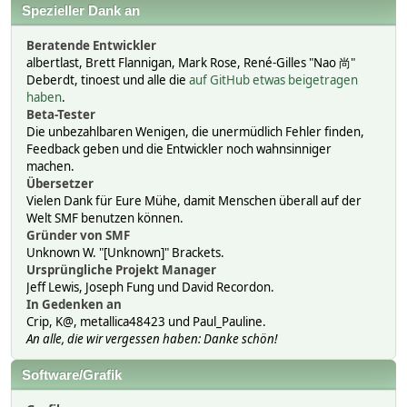
Spezieller Dank an
Beratende Entwickler
albertlast, Brett Flannigan, Mark Rose, René-Gilles "Nao 尚"
Deberdt, tinoest und alle die
auf GitHub etwas beigetragen
haben
.
Beta-Tester
Die unbezahlbaren Wenigen, die unermüdlich Fehler finden,
Feedback geben und die Entwickler noch wahnsinniger
machen.
Übersetzer
Vielen Dank für Eure Mühe, damit Menschen überall auf der
Welt SMF benutzen können.
Gründer von SMF
Unknown W. "[Unknown]" Brackets.
Ursprüngliche Projekt Manager
Jeff Lewis, Joseph Fung und David Recordon.
In Gedenken an
Crip, K@, metallica48423 und Paul_Pauline.
An alle, die wir vergessen haben: Danke schön!
Software/Grafik