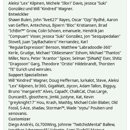
Aleksi "Lex" Kilpinen, Michele "Illori" Davis, Jessica "Suki"
González und Will "Kindred" Wagner.
Entwickler
Shawn Bulen, John "live627" Rayes, Oscar "Ozp" Rydhé, Aaron
van Geffen, Antechinus, Bjoern "Bloc" Kristiansen, Brad
"IchBin™" Grow, Colin Schoen, emanuele, Hendrik Jan
"Compuart" Visser, Jessica "Suki" González, Jon "Sesquipedalian"
Stovell, Juan "JayBachatero" Hernandez, Karl
"RegularExpression" Benson, Matthew "Labradoodle-360"
Kerle, Grudge, Michael "Oldiesmann" Eshom, Michael "Thantos"
Miller, Norv, Peter "Arantor" Spicer, Selman "[SiNaN]" Eser, Shitiz
"Dragooon" Garg, Theodore "Orstio" Hildebrandt, Thorsten
"TE" Eurich und winrules.
Support Spezialisten
Will "Kindred" Wagner, Doug Heffernan, lurkalot, Steve, Aleksi
"Lex" Kilpinen, br360, GigaWatt, ziycon, Adam Tallon, Bigguy,
Bruno "margarett" Alves, CapadY, ChalkCat, Chas Large,
Duncan85, gbsothere, JimM, Justyne, Kat, Kevin
"greyknight17" Hou, Krash, Mashby, Michael Colin Blaber, Old
Fossil, S-Ace, shadav, Storman™, Wade "sησω" Poulsen und
xenovanis.
Customizer
Diego Andrés, GL700Wing, Johnnie "TwitchisMental" Ballew,