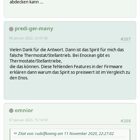
abdecken kann ...
predi-ger-many
06 Januar 2022, 12:47:38
#207
Vielen Dank für die Antwort. Dann ist das Spirit für mich das
falsche Thermostat/Stellantrieb. Bei Enocean gibt es
Thermostate/Stellantriebe,
die das können. Diese fehlenden Features in der Firmware
erklären dann warum das Spirit so preiswert ist im Vergleich zu
den Enos.
omnior
07 Januar 2023, 15:14:59
#208
Zitat von: rudolfkoenig am 11 November 2020, 22:27:02