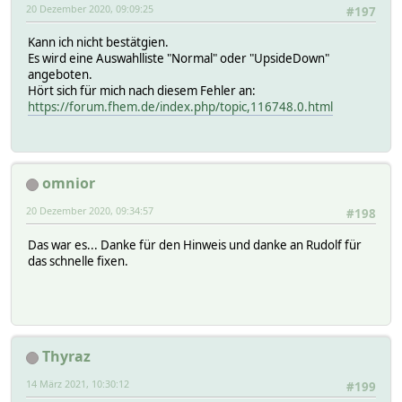
20 Dezember 2020, 09:09:25
#197
Kann ich nicht bestätgien.
Es wird eine Auswahlliste "Normal" oder "UpsideDown"
angeboten.
Hört sich für mich nach diesem Fehler an:
https://forum.fhem.de/index.php/topic,116748.0.html
omnior
20 Dezember 2020, 09:34:57
#198
Das war es... Danke für den Hinweis und danke an Rudolf für
das schnelle fixen.
Thyraz
14 März 2021, 10:30:12
#199