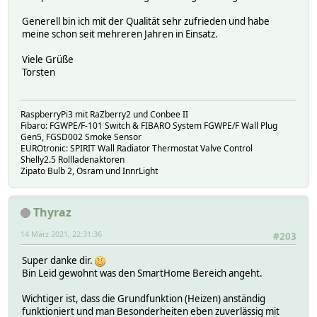
Generell bin ich mit der Qualität sehr zufrieden und habe
meine schon seit mehreren Jahren in Einsatz.
Viele Grüße
Torsten
RaspberryPi3 mit RaZberry2 und Conbee II
Fibaro: FGWPE/F-101 Switch & FIBARO System FGWPE/F Wall Plug
Gen5, FGSD002 Smoke Sensor
EUROtronic: SPIRIT Wall Radiator Thermostat Valve Control
Shelly2.5 Rollladenaktoren
Zipato Bulb 2, Osram und InnrLight
Thyraz
14 März 2021, 22:31:36
#203
Super danke dir.
Bin Leid gewohnt was den SmartHome Bereich angeht.
Wichtiger ist, dass die Grundfunktion (Heizen) anständig
funktioniert und man Besonderheiten eben zuverlässig mit