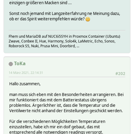
einzigen größeren Macken sind ...
Sonst noch jemand mit Langzeiterfahrung ne Meinung dazu,
ob er das Spirit weiterempfehlen würde?
Fhem und MariaDB auf NUC6i5SYH in Proxmox Container (Ubuntu)
Zwave, Conbee II, Hue, Harmony, Solo4k, LaMetric, Echo, Sonos,
Roborock S5, Nuki, Prusa Mini, Doorbird, ...
ToKa
14 März 2021, 22:14:31
#202
Hallo zusammen,
man muss sich eben mit den Besonderheiten arrangieren. Bei
mir funktioniert das mit dem Batteriestatus übrigens
problemlos. Ärgerlichher ist, dass die Temperatur und die
Ventilwerte nicht anhand der Einstellungen geschickt werden.
Für die verschiedenen Möglichkeiten Temperaturen
einzustellen, habe ich mir ein doif gebaut, das mit
entsprechend alle notwendigen readings versorgt.