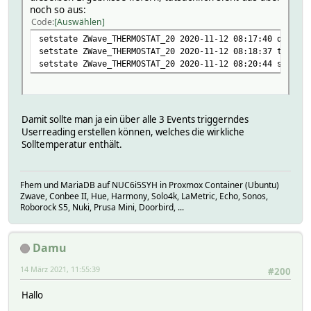
noch so aus:
Code
Auswählen
setstate ZWave_THERMOSTAT_20 2020-11-12 08:17:40 desired
setstate ZWave_THERMOSTAT_20 2020-11-12 08:18:37 thermos
setstate ZWave_THERMOSTAT_20 2020-11-12 08:20:44 setpoin
Damit sollte man ja ein über alle 3 Events triggerndes
Userreading erstellen können, welches die wirkliche
Solltemperatur enthält.
Fhem und MariaDB auf NUC6i5SYH in Proxmox Container (Ubuntu)
Zwave, Conbee II, Hue, Harmony, Solo4k, LaMetric, Echo, Sonos,
Roborock S5, Nuki, Prusa Mini, Doorbird, ...
Damu
14 März 2021, 11:55:39
#200
Hallo