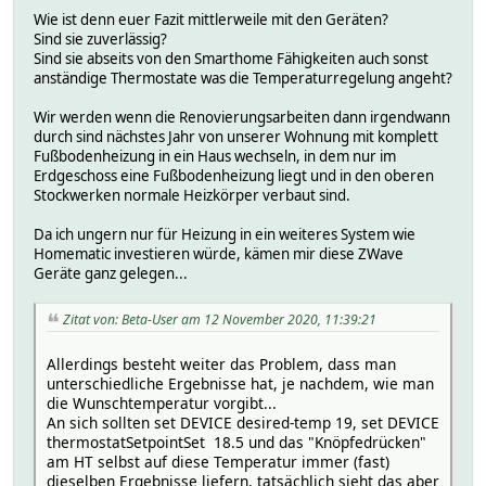
Wie ist denn euer Fazit mittlerweile mit den Geräten?
Sind sie zuverlässig?
Sind sie abseits von den Smarthome Fähigkeiten auch sonst
anständige Thermostate was die Temperaturregelung angeht?
Wir werden wenn die Renovierungsarbeiten dann irgendwann
durch sind nächstes Jahr von unserer Wohnung mit komplett
Fußbodenheizung in ein Haus wechseln, in dem nur im
Erdgeschoss eine Fußbodenheizung liegt und in den oberen
Stockwerken normale Heizkörper verbaut sind.
Da ich ungern nur für Heizung in ein weiteres System wie
Homematic investieren würde, kämen mir diese ZWave
Geräte ganz gelegen...
Zitat von: Beta-User am 12 November 2020, 11:39:21
Allerdings besteht weiter das Problem, dass man
unterschiedliche Ergebnisse hat, je nachdem, wie man
die Wunschtemperatur vorgibt...
An sich sollten set DEVICE desired-temp 19, set DEVICE
thermostatSetpointSet 18.5 und das "Knöpfedrücken"
am HT selbst auf diese Temperatur immer (fast)
dieselben Ergebnisse liefern, tatsächlich sieht das aber