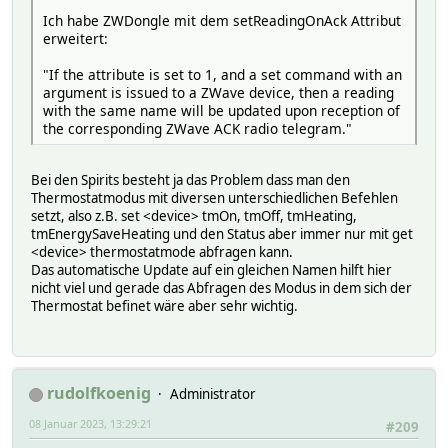
Ich habe ZWDongle mit dem setReadingOnAck Attribut
erweitert:
"If the attribute is set to 1, and a set command with an
argument is issued to a ZWave device, then a reading
with the same name will be updated upon reception of
the corresponding ZWave ACK radio telegram."
Bei den Spirits besteht ja das Problem dass man den
Thermostatmodus mit diversen unterschiedlichen Befehlen
setzt, also z.B. set <device> tmOn, tmOff, tmHeating,
tmEnergySaveHeating und den Status aber immer nur mit get
<device> thermostatmode abfragen kann.
Das automatische Update auf ein gleichen Namen hilft hier
nicht viel und gerade das Abfragen des Modus in dem sich der
Thermostat befinet wäre aber sehr wichtig.
rudolfkoenig
Administrator
08 Januar 2023, 13:29:21
#209