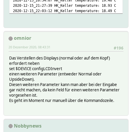
2020-12-15_20:54:07 HK_Keller temperature: 19.46 C
2020-12-15_21:27:39 HK_Keller temperature: 18.93 C
2020-12-15_22:03:12 HK_Keller temperature: 18.49 C
2020-12-15_23:00:06 HK_Keller temperature: 17.96 C
omnior
20 Dezember 2020, 08:43:31
#196
Das Verstellen des Displays (normal oder auf dem Kopf)
erfordert neben
set $DEVICE configLCDInvert
einen weiteren Parameter (entweder Normal oder
UpsideDown).
Diesen weiteren Parameter kann man aber bei der Eingabe
gar nicht machen, da kein Feld für einen weiteren Parameter
vorgesehen ist.
Es geht im Moment nur manuell über die Kommandozeile.
Nobbynews