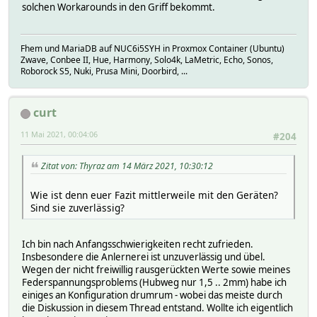
solchen Workarounds in den Griff bekommt.
Fhem und MariaDB auf NUC6i5SYH in Proxmox Container (Ubuntu)
Zwave, Conbee II, Hue, Harmony, Solo4k, LaMetric, Echo, Sonos,
Roborock S5, Nuki, Prusa Mini, Doorbird, ...
curt
11 Mai 2021, 00:04:06
#204
Zitat von: Thyraz am 14 März 2021, 10:30:12
Wie ist denn euer Fazit mittlerweile mit den Geräten?
Sind sie zuverlässig?
Ich bin nach Anfangsschwierigkeiten recht zufrieden.
Insbesondere die Anlernerei ist unzuverlässig und übel.
Wegen der nicht freiwillig rausgerückten Werte sowie meines
Federspannungsproblems (Hubweg nur 1,5 .. 2mm) habe ich
einiges an Konfiguration drumrum - wobei das meiste durch
die Diskussion in diesem Thread entstand. Wollte ich eigentlich