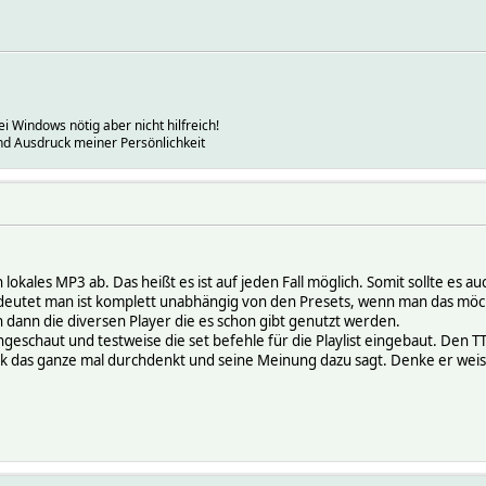
bei Windows nötig aber nicht hilfreich!
und Ausdruck meiner Persönlichkeit
in lokales MP3 ab. Das heißt es ist auf jeden Fall möglich. Somit sollte es 
eutet man ist komplett unabhängig von den Presets, wenn man das möc
 dann die diversen Player die es schon gibt genutzt werden.
eschaut und testweise die set befehle für die Playlist eingebaut. Den T
das ganze mal durchdenkt und seine Meinung dazu sagt. Denke er weiss a