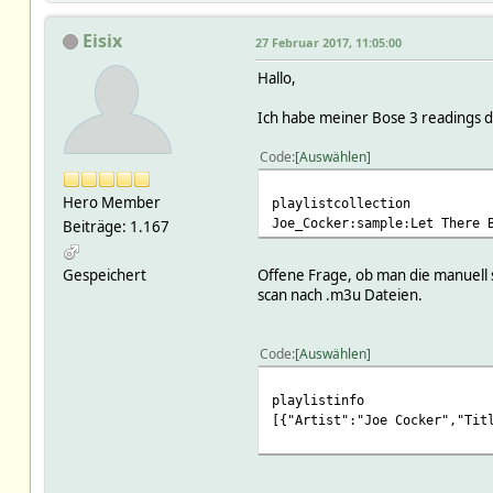
Eisix
27 Februar 2017, 11:05:00
Hallo,
Ich habe meiner Bose 3 readings daz
Code
Auswählen
Hero Member
playlistcollection
Joe_Cocker:sample:Let There 
Beiträge: 1.167
Gespeichert
Offene Frage, ob man die manuell s
scan nach .m3u Dateien.
Code
Auswählen
playlistinfo
[{"Artist":"Joe Cocker","Tit