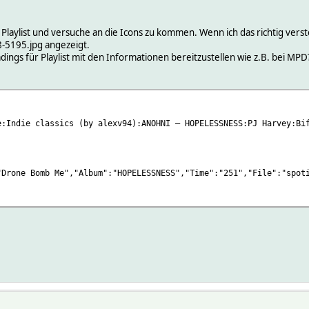
 Playlist und versuche an die Icons zu kommen. Wenn ich das richtig ver
-5195.jpg angezeigt.
dings für Playlist mit den Informationen bereitzustellen wie z.B. bei MPD
e:Indie classics (by alexv94):ANOHNI – HOPELESSNESS:PJ Harvey:Bi
"Drone Bomb Me","Album":"HOPELESSNESS","Time":"251","File":"spot