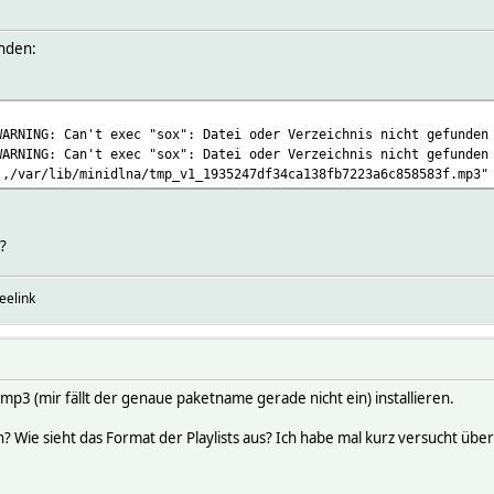
inden:
WARNING: Can't exec "sox": Datei oder Verzeichnis nicht gefunden
WARNING: Can't exec "sox": Datei oder Verzeichnis nicht gefunden
,,/var/lib/minidlna/tmp_v1_1935247df34ca138fb7223a6c858583f.mp3"
?
eelink
 (mir fällt der genaue paketname gerade nicht ein) installieren.
en? Wie sieht das Format der Playlists aus? Ich habe mal kurz versucht über