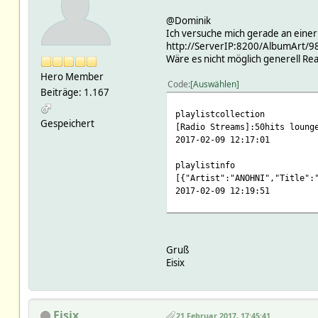
@Dominik
Ich versuche mich gerade an einer
http://ServerIP:8200/AlbumArt/98
Wäre es nicht möglich generell Rea
Hero Member
Code
Auswählen
Beiträge: 1.167
playlistcollection
Gespeichert
[Radio Streams]:50hits loung
2017-02-09 12:17:01
playlistinfo
[{"Artist":"ANOHNI","Title":
2017-02-09 12:19:51
Gruß
Eisix
Eisix
21 Februar 2017, 17:45:41