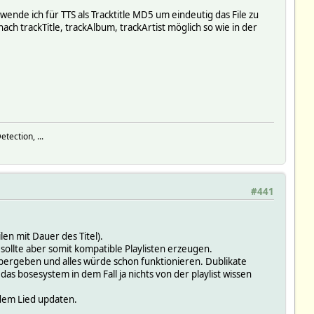
ende ich für TTS als Tracktitle MD5 um eindeutig das File zu
 nach trackTitle, trackAlbum, trackArtist möglich so wie in der
tection, ...
#441
len mit Dauer des Titel).
 sollte aber somit kompatible Playlisten erzeugen.
 übergeben und alles würde schon funktionieren. Dublikate
s bosesystem in dem Fall ja nichts von der playlist wissen
edem Lied updaten.