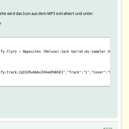
stehe wird das Icon aus dem MP3 extrahiert und unter
?
ffy Clyro – Opposites (Deluxe):Jack Garrat:ms-sampler 2016-sprin
ify:track:2qIX2RvAbAvZ4VwGPmbhE3","Track":"1","Cover":"https://d
#436