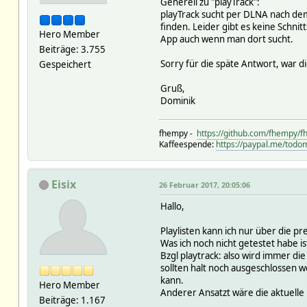
Generell zu "playTrack":
playTrack sucht per DLNA nach dem 
finden. Leider gibt es keine Schnitt
Hero Member
App auch wenn man dort sucht.
Beiträge: 3.755
Sorry für die späte Antwort, war d
Gespeichert
Gruß,
Dominik
fhempy -
https://github.com/fhempy/
Kaffeespende:
https://paypal.me/todom
Eisix
26 Februar 2017, 20:05:06
Hallo,
Playlisten kann ich nur über die pr
Was ich noch nicht getestet habe is
Bzgl playtrack: also wird immer di
sollten halt noch ausgeschlossen w
kann.
Hero Member
Anderer Ansatzt wäre die aktuelle 
Beiträge: 1.167