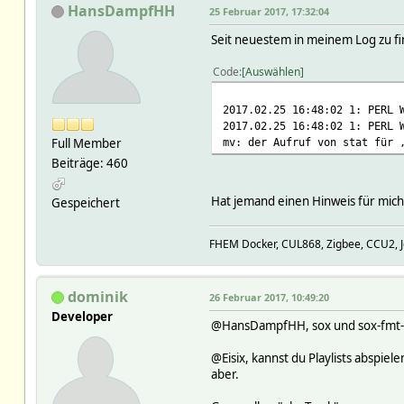
HansDampfHH
25 Februar 2017, 17:32:04
Seit neuestem in meinem Log zu f
Code
Auswählen
2017.02.25 16:48:02 1: PERL 
2017.02.25 16:48:02 1: PERL 
Full Member
mv: der Aufruf von stat für 
Beiträge: 460
Hat jemand einen Hinweis für mich
Gespeichert
FHEM Docker, CUL868, Zigbee, CCU2, J
dominik
26 Februar 2017, 10:49:20
Developer
@HansDampfHH, sox und sox-fmt-mp3
@Eisix, kannst du Playlists abspiel
aber.