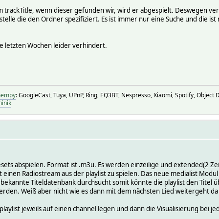
trackTitle, wenn dieser gefunden wir, wird er abgespielt. Deswegen verw
stelle die den Ordner spezifiziert. Es ist immer nur eine Suche und die ist
ie letzten Wochen leider verhindert.
fhempy
: GoogleCast, Tuya, UPnP, Ring, EQ3BT, Nespresso, Xiaomi, Spotify, Object De
inik
esets abspielen. Format ist .m3u. Es werden einzeilige und extended(2 Zei
t einen Radiostream aus der playlist zu spielen. Das neue medialist Modul
e bekannte Titeldatenbank durchsucht somit könnte die playlist den Titel
erden. Weiß aber nicht wie es dann mit dem nächsten Lied weitergeht da da
playlist jeweils auf einen channel legen und dann die Visualisierung bei j