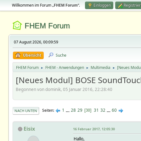
Willkommen im Forum „
FHEM Forum
“.
Einloggen
Registrie
FHEM Forum
07 August 2026, 00:09:59
Übersicht
Suche
FHEM Forum
FHEM - Anwendungen
Multimedia
[Neues Modu
►
►
►
[Neues Modul] BOSE SoundTouc
Begonnen von dominik, 05 Januar 2016, 22:28:40
1
...
28
29
31
32
...
60
Seiten
30
NACH UNTEN
Eisix
16 Februar 2017, 12:05:30
Hallo,