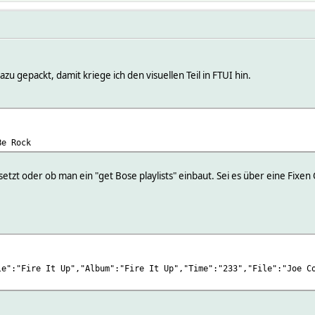
u gepackt, damit kriege ich den visuellen Teil in FTUI hin.
Be Rock
etzt oder ob man ein "get Bose playlists" einbaut. Sei es über eine Fixen
le":"Fire It Up","Album":"Fire It Up","Time":"233","File":"Joe C