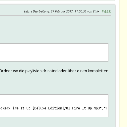
Letzte Bearbeitung
: 27 Februar 2017, 11:06:51 von Eisix
#443
 Ordner wo die playlisten drin sind oder über einen kompletten
ocker/Fire It Up [Deluxe Edition]/01 Fire It Up.mp3","Track":"1"