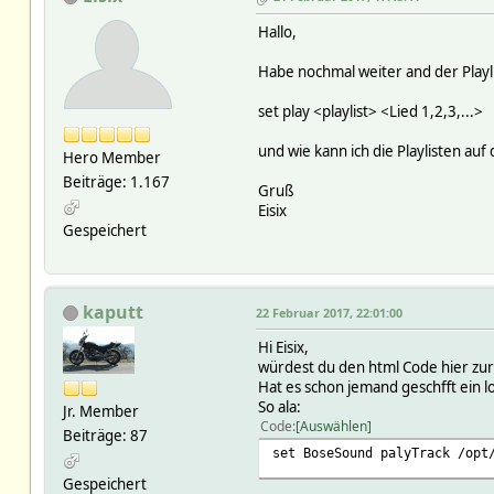
Hallo,
Habe nochmal weiter and der Playli
set play <playlist> <Lied 1,2,3,...>
und wie kann ich die Playlisten a
Hero Member
Beiträge: 1.167
Gruß
Eisix
Gespeichert
kaputt
22 Februar 2017, 22:01:00
Hi Eisix,
würdest du den html Code hier zur
Hat es schon jemand geschfft ein lo
So ala:
Jr. Member
Code
Auswählen
Beiträge: 87
set BoseSound palyTrack /opt
Gespeichert