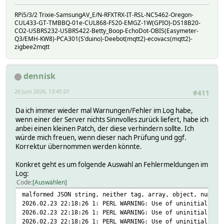
RPi5/3/2 Trixie-SamsungAV_E/N-RFXTRX-IT-RSL-NC5462-Oregon-
CUL433-GT-TMBBQ-01e-CUL868-FS20-EMGZ-1W(GPIO)-DS18B20-
CO2-USBRS232-USBRS422-Betty_Boop-EchoDot-OBIS(Easymeter-
Q3/EMH-KW8)-PCA301(S'duino)-Deebot(mqtt2)-ecovacs(mqtt2)-
zigbee2mqtt
dennisk
20 Juni 2026, 13:45:01
#411
Da ich immer wieder mal Warnungen/Fehler im Log habe,
wenn einer der Server nichts Sinnvolles zurück liefert, habe ich
anbei einen kleinen Patch, der diese verhindern sollte. Ich
würde mich freuen, wenn dieser nach Prüfung und ggf.
Korrektur übernommen werden könnte.
Konkret geht es um folgende Auswahl an Fehlermeldungen im
Log:
Code
Auswählen
malformed JSON string, neither tag, array, object, number
2026.02.23 22:18:26 1: PERL WARNING: Use of uninitialized
2026.02.23 22:18:26 1: PERL WARNING: Use of uninitialized
2026.02.23 22:18:26 1: PERL WARNING: Use of uninitialized