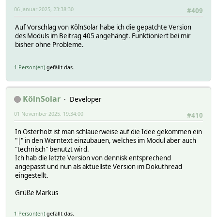
06 Januar 2025, 23:38:30
#409
Auf Vorschlag von KölnSolar habe ich die gepatchte Version
des Moduls im Beitrag 405 angehängt. Funktioniert bei mir
bisher ohne Probleme.
1 Person(en)
gefällt das.
KölnSolar
Developer
01 November 2025, 19:34:00
#410
In Osterholz ist man schlauerweise auf die Idee gekommen ein
"|" in den Warntext einzubauen, welches im Modul aber auch
"technisch" benutzt wird.
Ich hab die letzte Version von dennisk entsprechend
angepasst und nun als aktuellste Version im Dokuthread
eingestellt.
Grüße Markus
1 Person(en)
gefällt das.