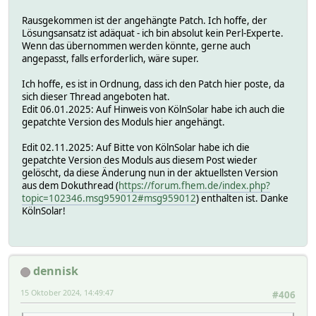
Rausgekommen ist der angehängte Patch. Ich hoffe, der
Lösungsansatz ist adäquat - ich bin absolut kein Perl-Experte.
Wenn das übernommen werden könnte, gerne auch
angepasst, falls erforderlich, wäre super.
Ich hoffe, es ist in Ordnung, dass ich den Patch hier poste, da
sich dieser Thread angeboten hat.
Edit 06.01.2025: Auf Hinweis von KölnSolar habe ich auch die
gepatchte Version des Moduls hier angehängt.
Edit 02.11.2025: Auf Bitte von KölnSolar habe ich die
gepatchte Version des Moduls aus diesem Post wieder
gelöscht, da diese Änderung nun in der aktuellsten Version
aus dem Dokuthread (
https://forum.fhem.de/index.php?
topic=102346.msg959012#msg959012
) enthalten ist. Danke
KölnSolar!
dennisk
15 Oktober 2024, 14:49:47
#406