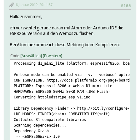
18 Januar 2019, 20:11:57
#165
Hallo zusammen,
ich verzweifel gerade daran mit Atom oder Arduino IDE die
ESP8266 Version auf den Wemos zu flashen.
Bei Atom bekomme ich diese Meldung beim Kompilieren:
Code
Auswählen
Erweitern
Processing d1_mini_lite (platform: espressif8266; board: 
Verbose mode can be enabled via `-v, --verbose` option
CONFIGURATION: https://docs.platformio.org/page/boards/es
PLATFORM: Espressif 8266 > WeMos D1 mini Lite
HARDWARE: ESP8266 80MHz 80KB RAM (1MB Flash)
Converting httpledstripe_esp_v1.ino
Library Dependency Finder -> http://bit.ly/configure-pio-
LDF MODES: FINDER(chain) COMPATIBILITY(soft)
Collected 31 compatible libraries
Scanning dependencies...
Dependency Graph
|-- <ESP8266WiFi> 1.0