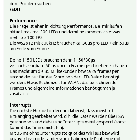
inputLine += c;
dem Problem suchen...
}
/EDIT
}
}
Performance
// give the web browser time to receive the data
Die Frage ist eher in Richtung Performance. Bei mir laufen
delay(1);
aktuell maximal 300 LEDs und damit bekommen ich etwas
// close the connection:
mehr als 100 FPS.
client.stop();
Die WS2812 mit 800kHz brauchen ca. 30µs pro LED + ein 50µs
Serial.println(F("client disconnected"));
am Ende vom Frame.
}
if (fire) fireEffect();
Deine 1150 LEDs brauchen dann 1150*30µs +
if (rainbow) rainbowCycle();
vernachlässigbare 50 µs um ein Frame geschrieben zu haben.
if (blinker) blinkerEffect();
Das macht um die 35 Millisekunden bzw ca 29 frames per
}
second die nur für das Schreiben der LED-Daten benötigt
werden. Etwas Rechenzeit für WLAN, das berechnen der
// Reset stripe, all LED off and no effects
Frames und allgemeine Informationen benötigt man ja
void reset() {
zusätzlich.
for(int i=0; i<stripe_numPixels(); i++) {
stripe_setPixelColor(i, 0);
Interrupts
}
Die nächste Herausforderung dabei ist, dass meist mit
stripe_setBrightness(255);
BitBanging gearbeitet wird, d.h. die Daten werden über SW
stripe_show();
geschrieben und dabei sind Interrupts meist gesperrt (sonst
fire = false;
kommt das Timing nicht hin).
rainbow = false;
Mit 35 ms ohne Interrupts steigt of das WiFi aus bzw wird
blinker = false;
unzuverlässig oder andersrum, haben viele Probleme mit