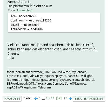
zurechtkommt.
Die platformio.ini sieht so aus:
Code
Auswählen
[env:nodemcuv2]
platform = espressif8266
board = nodemcuv2
framework = arduino
Vielleicht kanns mal jemand brauchen. (Ich bin kein C-Profi,
sicher kann man das eleganter lösen, aber es scheint zu tun).
Cheers,
Pula
fhem (debian auf proxmox), HM-LAN und wired, MySensors,
FritzBoxes, Kodi, vdr, Onkyo, squeezeplayers, nanoCUL, wifilight
(Ethernet-Bridge), Heizungssteuerung (python/vncdotool), doorpi,
ESP/Arduinos/MQTT, Alexa, HomeConnect, Sonoff/Tasmota,
espRGBWW, esphome, Telegram
1
...
10
11
13
Seiten
12
NACH OBEN
BENUTZER-AKTIONEN