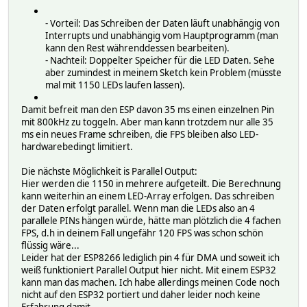
}
stripe_show();
- Vorteil: Das Schreiben der Daten läuft unabhängig von
delay(20);
Interrupts und unabhängig vom Hauptprogramm (man
}
kann den Rest währenddessen bearbeiten).
- Nachteil: Doppelter Speicher für die LED Daten. Sehe
void blinkerEffect() {
aber zumindest in meinem Sketch kein Problem (müsste
for(int i=xfrom; i<=yto; i++) {
mal mit 1150 LEDs laufen lassen).
stripe_setPixelColor(i, stripe_color(myredLevel,mygree
}
Damit befreit man den ESP davon 35 ms einen einzelnen Pin
stripe_show();
mit 800kHz zu toggeln. Aber man kann trotzdem nur alle 35
delay(myOn);
ms ein neues Frame schreiben, die FPS bleiben also LED-
for(int i=xfrom; i<= yto; i++) {
hardwarebedingt limitiert.
stripe_setPixelColor(i, stripe_color(0,0,0));
}
Die nächste Möglichkeit is Parallel Output:
stripe_show();
Hier werden die 1150 in mehrere aufgeteilt. Die Berechnung
delay(myOff);
kann weiterhin an einem LED-Array erfolgen. Das schreiben
}
der Daten erfolgt parallel. Wenn man die LEDs also an 4
parallele PINs hängen würde, hätte man plötzlich die 4 fachen
// Input a value 0 to 255 to get a color value.
FPS, d.h in deinem Fall ungefähr 120 FPS was schon schön
// The colours are a transition r - g - b - back to r.
flüssig wäre...
uint32_t Wheel(byte WheelPos) {
Leider hat der ESP8266 lediglich pin 4 für DMA und soweit ich
WheelPos = 255 - WheelPos;
weiß funktioniert Parallel Output hier nicht. Mit einem ESP32
if(WheelPos < 85) {
kann man das machen. Ich habe allerdings meinen Code noch
return stripe_color(255 - WheelPos * 3, 0, WheelPos *
nicht auf den ESP32 portiert und daher leider noch keine
}
Erfahrung damit.