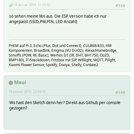
void loop() {
18 Januar 2019, 21:22:55
#168
// listen for incoming clients
WiFiClient client = server.available(); // Check if a c
so sehen meine libs aus. Die ESP Version habe ich nur
if (client) {
angepasst (SSID,PW,PIN, LED Anzahl)
Serial.println(F("new client"));
String inputLine = "";
// an http request ends with a blank line
boolean currentLineIsBlank = true;
FHEM auf Pi 3, Echo (Plus, Dot und Connect), CUL868/433, HM
boolean isGet = false;
Komponenten, Broadlink, Enigma (VU DUO2), Alexa/Homebridge,
Sonoffs (POW, RF, Basic), Wemos D1 (IR, DHT, BH1750, OLED,
boolean isPost = false;
BMP180), IT/Steckdosen, Fritzbox mit SIP, Wifilight, MQTT, Pilight,
boolean isPostData = false;
Xiaomi Flower Sensor, Spotify, Dooya, Shelly, Conbee2
int postDataLength;
int ledix = 0;
int tupel = 0;
Maui
int redLevel = 0;
int greenLevel = 0;
18 Januar 2019, 22:34:43
#169
int blueLevel = 0;
Wo hast den Sketch denn her? Direkt aus Github per console
while (client.connected()) {
gezogen?
if (client.available()) {
char c = client.read();
if (isPostData && postDataLength > 0) {
switch (tupel++) {
case 0: