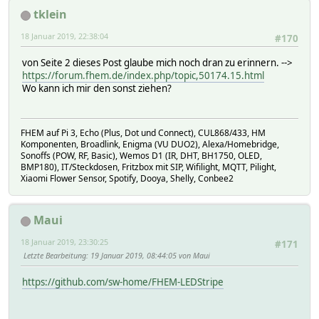
redLevel = colorVal(c);
tklein
break;
case 1:
18 Januar 2019, 22:38:04
#170
greenLevel = colorVal(c);
break;
von Seite 2 dieses Post glaube mich noch dran zu erinnern. -->
case 2:
https://forum.fhem.de/index.php/topic,50174.15.html
blueLevel = colorVal(c);
Wo kann ich mir den sonst ziehen?
tupel = 0;
stripe_setPixelColor(ledix++, stripe_color(redLe
break;
FHEM auf Pi 3, Echo (Plus, Dot und Connect), CUL868/433, HM
}
Komponenten, Broadlink, Enigma (VU DUO2), Alexa/Homebridge,
if (--postDataLength == 0) {
Sonoffs (POW, RF, Basic), Wemos D1 (IR, DHT, BH1750, OLED,
stripe_show();
BMP180), IT/Steckdosen, Fritzbox mit SIP, Wifilight, MQTT, Pilight,
sendOkResponse(client);
Xiaomi Flower Sensor, Spotify, Dooya, Shelly, Conbee2
break;
}
}
Maui
// if you've gotten to the end of the line (receive
// character) and the line is blank, the http reque
18 Januar 2019, 23:30:25
#171
// so you can send a reply
Letzte Bearbeitung
: 19 Januar 2019, 08:44:05 von Maui
if (c == '\n' && currentLineIsBlank) {
if (isPost) {
https://github.com/sw-home/FHEM-LEDStripe
isPostData = true;
continue;
} else {