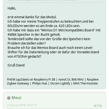
greenLevel = getParam.substring(komma1+1,komma2
blueLevel = getParam.substring(komma2+1).toInt
Hallo,
stripe_setPixelColor(ledix, stripe_color(redLevel
stripe_show();
erst einmal danke für das Modul.
isGet = true;
Ich habe vor meine Treppenstufen zu beleuchten und bei
}
60LEDs/m werden es am Ende ca. 420 LEDs sein.
// SET PIXEL RANGE url should be GET /range/x,y/r
Ich habe mir dazu ein "Wemos D1 Mini kompatibles Board" mit
if (inputLine.length() > 3 && inputLine.substring(0
4MBit Speicher in der Bucht geholt.
int slash = inputLine.indexOf('/', 11 );
Tendenziell sollte das von der Größe des Speichers kein
int komma1 = inputLine.indexOf(',');
Problem darstellen oder?
int x = inputLine.substring(11, komma1).toInt(
Brauche ich für das Wemos Board auch noch einen Level-
int y = inputLine.substring(komma1+1, slash).to
Shifter für die Datenleitung oder ist dafür der Vorwiderstand
int urlend = inputLine.indexOf(' ', 11 );
von 470Ohm gedacht?
String getParam = inputLine.substring(slash+1,u
komma1 = getParam.indexOf(',');
Gruß David
int komma2 = getParam.indexOf(',',komma1+1);
redLevel = getParam.substring(0,komma1).toInt(
greenLevel = getParam.substring(komma1+1,komma2
FHEM (up2date) on Raspberry Pi 3B | nanoCUL 868 MHz | Raspbee
blueLevel = getParam.substring(komma2+1).toInt
Zigbee Gateway | Philips Hue | Osram Lightify | MAX Thermostate
for(int i=x; i<=y; i++) {
stripe_setPixelColor(i, stripe_color(redLevel,g
}
Maui
stripe_show();
isGet = true;
21 Januar 2019, 19:21:15
#174
}