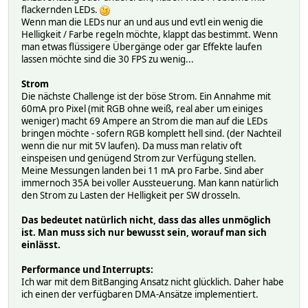
}
flackernden LEDs.
Wenn man die LEDs nur an und aus und evtl ein wenig die
// LED flicker fire effect
Helligkeit / Farbe regeln möchte, klappt das bestimmt. Wenn
void fireEffect() {
man etwas flüssigere Übergänge oder gar Effekte laufen
for(int x = 0; x <stripe_numPixels(); x++) {
lassen möchte sind die 30 FPS zu wenig...
int flicker = random(0,55);
int r1 = 226-flicker;
Strom
int g1 = 121-flicker;
Die nächste Challenge ist der böse Strom. Ein Annahme mit
int b1 = 35-flicker;
60mA pro Pixel (mit RGB ohne weiß, real aber um einiges
if(g1<0) g1=0;
weniger) macht 69 Ampere an Strom die man auf die LEDs
if(r1<0) r1=0;
bringen möchte - sofern RGB komplett hell sind. (der Nachteil
if(b1<0) b1=0;
wenn die nur mit 5V laufen). Da muss man relativ oft
stripe_setPixelColor(x,stripe_color(r1,g1, b1));
einspeisen und genügend Strom zur Verfügung stellen.
}
Meine Messungen landen bei 11 mA pro Farbe. Sind aber
stripe_show();
immernoch 35A bei voller Aussteuerung. Man kann natürlich
delay(random(10,113));
den Strom zu Lasten der Helligkeit per SW drosseln.
}
Das bedeutet natürlich nicht, dass das alles unmöglich
// Slightly different, this makes the rainbow equally dis
ist. Man muss sich nur bewusst sein, worauf man sich
void rainbowCycle() {
einlässt.
uint16_t i;
Performance und Interrupts:
if (rainbowColor++>255) rainbowColor=0;
Ich war mit dem BitBanging Ansatz nicht glücklich. Daher habe
for(i=0; i< stripe_numPixels(); i++) {
ich einen der verfügbaren DMA-Ansätze implementiert.
stripe_setPixelColor(i, Wheel(((i * 256 / stripe_numPix