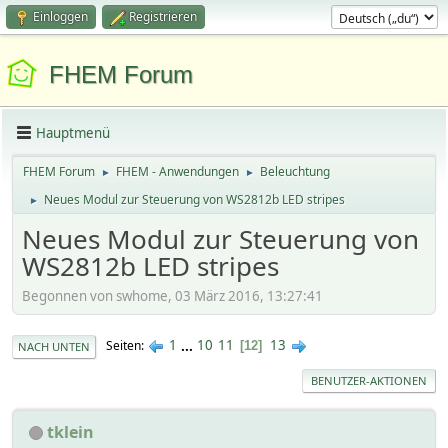
Einloggen
Registrieren
FHEM Forum
Hauptmenü
FHEM Forum
FHEM - Anwendungen
Beleuchtung
►
►
Neues Modul zur Steuerung von WS2812b LED stripes
►
Neues Modul zur Steuerung von
WS2812b LED stripes
Begonnen von swhome, 03 März 2016, 13:27:41
1
...
10
11
13
Seiten
12
NACH UNTEN
BENUTZER-AKTIONEN
tklein