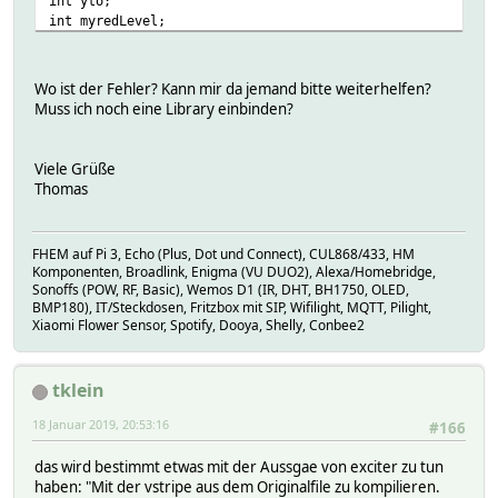
int yto;
^
int myredLevel;
int mygreenLevel;
httpledstripe_esp_v1:256: error: a function-definition is
int myblueLevel;
int myOn;
void reset() {
Wo ist der Fehler? Kann mir da jemand bitte weiterhelfen?
int myOff;
Muss ich noch eine Library einbinden?
^
void reset();
vstripe:50: error: expected '}' at end of input
Viele Grüße
// control special effects
Thomas
boolean fire=false;
}
boolean rainbow=false;
boolean blinker=false;
^
FHEM auf Pi 3, Echo (Plus, Dot und Connect), CUL868/433, HM
uint16_t rainbowColor=0;
Komponenten, Broadlink, Enigma (VU DUO2), Alexa/Homebridge,
exit status 1
Sonoffs (POW, RF, Basic), Wemos D1 (IR, DHT, BH1750, OLED,
'stripe_setup' was not declared in this scope
BMP180), IT/Steckdosen, Fritzbox mit SIP, Wifilight, MQTT, Pilight,
Xiaomi Flower Sensor, Spotify, Dooya, Shelly, Conbee2
// setup network and output pins
void setup() {
// Open serial communications and wait for port to open:
tklein
Serial.begin(9600);
while (!Serial) {
18 Januar 2019, 20:53:16
#166
; // wait for serial port to connect. Needed for Leona
}
das wird bestimmt etwas mit der Aussgae von exciter zu tun
Serial.println(F("Booting"));
haben: "Mit der vstripe aus dem Originalfile zu kompilieren.