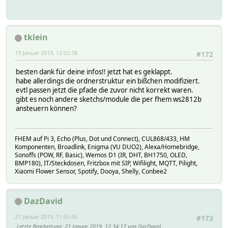
// send http response
if (isGet) {
sendOkResponse(client);
} else {
tklein
client.println(F("HTTP/1.1 500 Invalid reques
client.println(F("Connection: close")); // the con
19 Januar 2019, 12:02:38
#172
client.println();
}
besten dank für deine infos!! jetzt hat es geklappt.
break;
habe allerdings die ordnerstruktur ein bißchen modifiziert.
}
evtl passen jetzt die pfade die zuvor nicht korrekt waren.
}
gibt es noch andere sketchs/module die per fhem ws2812b
if (c == '\n') {
ansteuern können?
// http starting a new line, evaluate current li
currentLineIsBlank = true;
Serial.println(inputLine);
FHEM auf Pi 3, Echo (Plus, Dot und Connect), CUL868/433, HM
Komponenten, Broadlink, Enigma (VU DUO2), Alexa/Homebridge,
// SET SINGLE PIXEL url should be GET /rgb/n/rrr,ggg,bbb
Sonoffs (POW, RF, Basic), Wemos D1 (IR, DHT, BH1750, OLED,
if (inputLine.length() > 3 && inputLine.substring(
BMP180), IT/Steckdosen, Fritzbox mit SIP, Wifilight, MQTT, Pilight,
int slash = inputLine.indexOf('/', 9 );
Xiaomi Flower Sensor, Spotify, Dooya, Shelly, Conbee2
ledix = inputLine.substring(9,slash).toInt();
int urlend = inputLine.indexOf(' ', 9 );
String getParam = inputLine.substring(slash+1,u
DazDavid
int komma1 = getParam.indexOf(',');
int komma2 = getParam.indexOf(',',komma1+1);
21 Januar 2019, 11:55:45
#173
redLevel = getParam.substring(0,komma1).toInt(
Letzte Bearbeitung
: 21 Januar 2019, 12:34:17 von DazDavid