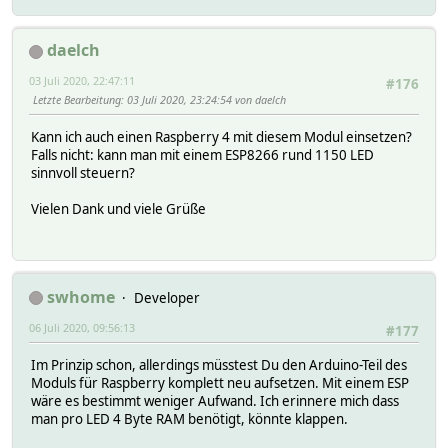
if (inputLine.length() > 3 && inputLine.substring(
fire = true;
daelch
rainbow = false;
stripe_setBrightness(50);
03 Juli 2020, 22:47:11
#176
isGet = true;
Letzte Bearbeitung
: 03 Juli 2020, 23:24:54 von daelch
}
// SET RAINBOW EFFECT
Kann ich auch einen Raspberry 4 mit diesem Modul einsetzen?
if (inputLine.length() > 3 && inputLine.substring(0
Falls nicht: kann man mit einem ESP8266 rund 1150 LED
rainbow = true;
sinnvoll steuern?
fire = false;
stripe_setBrightness(128);
Vielen Dank und viele Grüße
isGet = true;
}
// SET no_effects
if (inputLine.length() > 3 && inputLine.substring(
rainbow = false;
swhome
Developer
fire = false;
blinker = false;
06 Juli 2020, 09:56:13
#177
isGet = true;
}
Im Prinzip schon, allerdings müsstest Du den Arduino-Teil des
if (inputLine.length() > 3 && inputLine.substring(0
Moduls für Raspberry komplett neu aufsetzen. Mit einem ESP
int slash = inputLine.indexOf('/', 11 );
wäre es bestimmt weniger Aufwand. Ich erinnere mich dass
int komma1 = inputLine.indexOf(',');
man pro LED 4 Byte RAM benötigt, könnte klappen.
xfrom = inputLine.substring(11, komma1).toInt(
yto = inputLine.substring(komma1+1, slash).toI