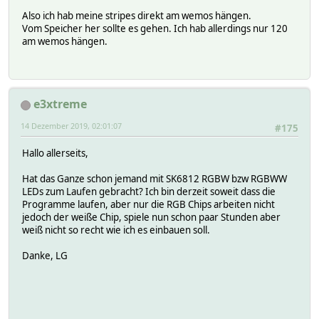
// POST PIXEL DATA
Also ich hab meine stripes direkt am wemos hängen.
if (inputLine.length() > 3 && inputLine.substring(0
Vom Speicher her sollte es gehen. Ich hab allerdings nur 120
isPost = true;
am wemos hängen.
}
if (inputLine.length() > 3 && inputLine.substring(0
postDataLength = inputLine.substring(16).toInt
}
// SET ALL PIXELS OFF url should be GET /off
e3xtreme
if (inputLine.length() > 3 && inputLine.substring(
reset();
14 Dezember 2019, 02:01:07
#175
isGet = true;
}
Hallo allerseits,
// GET STATUS url should be GET /status
Hat das Ganze schon jemand mit SK6812 RGBW bzw RGBWW
if (inputLine.length() > 3 && inputLine.substring(0
LEDs zum Laufen gebracht? Ich bin derzeit soweit dass die
isGet = true;
Programme laufen, aber nur die RGB Chips arbeiten nicht
}
jedoch der weiße Chip, spiele nun schon paar Stunden aber
// SET FIRE EFFECT
weiß nicht so recht wie ich es einbauen soll.
if (inputLine.length() > 3 && inputLine.substring(
fire = true;
Danke, LG
rainbow = false;
stripe_setBrightness(128);
isGet = true;
// SET EFFECT 1