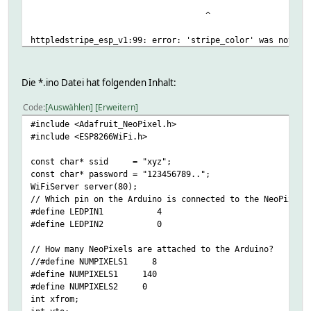
[ERROR] Took 8.35 seconds
^
httpledstripe_esp_v1:99: error: 'stripe_color' was not de
stripe_setPixelColor(ledix++, stripe_color(redLe
Die *.ino Datei hat folgenden Inhalt:
Code
Auswählen
Erweitern
httpledstripe_esp_v1:99: error: 'stripe_setPixelColor' wa
#include <Adafruit_NeoPixel.h>
#include <ESP8266WiFi.h>
stripe_setPixelColor(ledix++, stripe_color(redLe
const char* ssid = "xyz";
const char* password = "123456789..";
WiFiServer server(80);
httpledstripe_esp_v1:103: error: 'stripe_show' was not de
// Which pin on the Arduino is connected to the NeoPixels
#define LEDPIN1 4
#define LEDPIN2 0
...
// How many NeoPixels are attached to the Arduino?
//#define NUMPIXELS1 8
httpledstripe_esp_v1:252: error: 'blinkerEffect' was not 
#define NUMPIXELS1 140
#define NUMPIXELS2 0
if (blinker) blinkerEffect();
int xfrom;