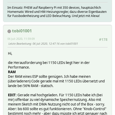
int urlend = inputLine.indexOf(' ', 11 );
Im Einsatz: FHEM auf Raspberry Pi mit 350 devices, hauptsächlich
String getParam = inputLine.substring(slash+1,u
Homematic Wired und HM-Heizungsregler, dazu diverse Eigenbauten
komma1 = getParam.indexOf(',');
für Fussbodenheizung und LED Beleuchtung. Und jetzt mit Alexa!
int komma2 = getParam.indexOf(',',komma1+1);
int komma3 = getParam.indexOf(',',komma2+1);
int komma4 = getParam.indexOf(',',komma3+1);
tobi01001
myredLevel = getParam.substring(0,komma1).toIn
mygreenLevel = getParam.substring(komma1+1, komm
06 Juli 2020, 11:59:09
#178
myblueLevel = getParam.substring(komma2+1, komm
Letzte Bearbeitung
: 06 Juli 2020, 12:47:16 von tobi01001
myOn = getParam.substring(komma3+1, komma4).to
Hi,
myOff = getParam.substring(komma4+1).toInt();
die Herausforderung bei 1150 LEDs liegt hier in der
blinker = true;
Performance.
rainbow = false;
RAM
fire = false;
Der RAM eines ESP sollte genügen. Ich habe meinen
(überladenen) Code gerade mal mit 1150 LEDs übersetzt und
isGet = true;
lande bei 56% RAM - statisch.
}
inputLine = "";
EDIT
: Gerade mal hochgeladen. Für 1150 LEDs habe ich (bei
}
mir) offenbar zu viel dynamische Speichernutzung. Also mit
else if (c != '\r') {
meinem Sketch mit DMA Nutzung nicht out of the Box - sorry.
// add character to the current line
Aber: bis 600 sollte es gut funktionieren. Ohne "Knob-Control"
currentLineIsBlank = false;
bestimmt noch mehr - aber dazu müsste ich jetzt genauer nach