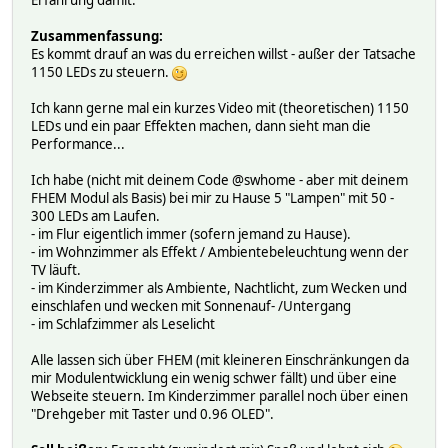
if(WheelPos < 170) {
WheelPos -= 85;
Zusammenfassung:
return stripe_color(0, WheelPos * 3, 255 - WheelPos *
Es kommt drauf an was du erreichen willst - außer der Tatsache
}
1150 LEDs zu steuern.
WheelPos -= 170;
return stripe_color(WheelPos * 3, 255 - WheelPos * 3, 0
Ich kann gerne mal ein kurzes Video mit (theoretischen) 1150
}
LEDs und ein paar Effekten machen, dann sieht man die
Performance...
int colorVal(char c) {
int i = (c>='0' && c<='9') ? (c-'0') : (c - 'A' + 10);
Ich habe (nicht mit deinem Code @swhome - aber mit deinem
return i*i + i*2;
FHEM Modul als Basis) bei mir zu Hause 5 "Lampen" mit 50 -
}
300 LEDs am Laufen.
- im Flur eigentlich immer (sofern jemand zu Hause).
void sendOkResponse(WiFiClient client) {
- im Wohnzimmer als Effekt / Ambientebeleuchtung wenn der
client.println(F("HTTP/1.1 200 OK"));
TV läuft.
client.println(F("Content-Type: text/html"));
- im Kinderzimmer als Ambiente, Nachtlicht, zum Wecken und
client.println(F("Connection: close")); // the connectio
einschlafen und wecken mit Sonnenauf- /Untergang
client.println();
- im Schlafzimmer als Leselicht
// standard response
client.print(F("OK,"));
Alle lassen sich über FHEM (mit kleineren Einschränkungen da
client.print(stripe_numPixels());
mir Modulentwicklung ein wenig schwer fällt) und über eine
client.print(F(","));
Webseite steuern. Im Kinderzimmer parallel noch über einen
int oncount=0;
"Drehgeber mit Taster und 0.96 OLED".
for(int i=0; i<stripe_numPixels(); i++) {
if (stripe_getPixelColor(i) != 0) oncount++;