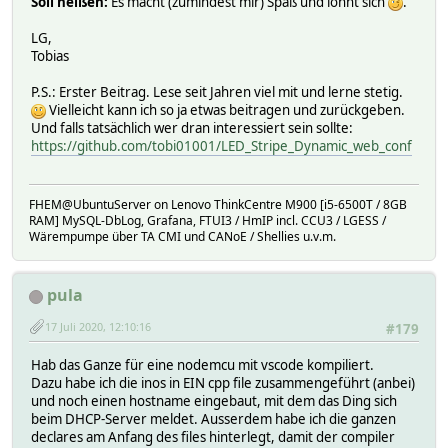
Soll heißen:
Es macht (zumindest mir) Spaß und lohnt sich
.
}
client.println(oncount);
LG,
}
Tobias
P.S.: Erster Beitrag. Lese seit Jahren viel mit und lerne stetig.
Vielleicht kann ich so ja etwas beitragen und zurückgeben.
Und falls tatsächlich wer dran interessiert sein sollte:
https://github.com/tobi01001/LED_Stripe_Dynamic_web_conf
FHEM@UbuntuServer on Lenovo ThinkCentre M900 [i5-6500T / 8GB
RAM] MySQL-DbLog, Grafana, FTUI3 / HmIP incl. CCU3 / LGESS /
Wärempumpe über TA CMI und CANoE / Shellies u.v.m.
pula
17 Juli 2020, 12:10:16
#179
Hab das Ganze für eine nodemcu mit vscode kompiliert.
Dazu habe ich die inos in EIN cpp file zusammengeführt (anbei)
und noch einen hostname eingebaut, mit dem das Ding sich
beim DHCP-Server meldet. Ausserdem habe ich die ganzen
declares am Anfang des files hinterlegt, damit der compiler