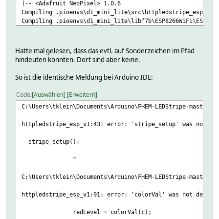
|-- <Adafruit NeoPixel> 1.0.6
Compiling .pioenvs\d1_mini_lite\src\httpledstripe_esp_v1.
Compiling .pioenvs\d1_mini_lite\libf7b\ESP8266WiFi\ESP826
C:/Users/tklein/Documents/PlatformIO/Projects/ws8212_fhem
C:/Users/tklein/Documents/PlatformIO/Projects/ws8212_fhem
stripe_setup();
Hatte mal gelesen, dass das evtl. auf Sonderzeichen im Pfad
^
hindeuten könnten. Dort sind aber keine.
C:/Users/tklein/Documents/PlatformIO/Projects/ws8212_fhem
C:/Users/tklein/Documents/PlatformIO/Projects/ws8212_fhem
So ist die identische Meldung bei Arduino IDE:
stripe_setPixelColor(ledix++, stripe_color(redLevel,green
^
Code
Auswählen
Erweitern
C:/Users/tklein/Documents/PlatformIO/Projects/ws8212_fhem
C:\Users\tklein\Documents\Arduino\FHEM-LEDStripe-master\F
e
stripe_setPixelColor(ledix++, stripe_color(redLevel,green
httpledstripe_esp_v1:43: error: 'stripe_setup' was not de
...
stripe_setup();
C:/Users/tklein/Documents/PlatformIO/Projects/ws8212_fhem
^
' token
void reset() {
C:\Users\tklein\Documents\Arduino\FHEM-LEDStripe-master\F
^
C:/Users/tklein/Documents/PlatformIO/Projects/ws8212_fhem
httpledstripe_esp_v1:91: error: 'colorVal' was not declar
}
^
redLevel = colorVal(c);
*** [.pioenvs\d1_mini_lite\src\httpledstripe_esp_v1.ino.c