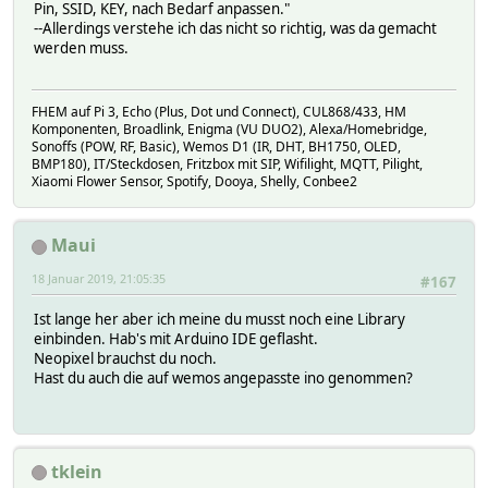
Pin, SSID, KEY, nach Bedarf anpassen."
// Initialize all pixels to 'off'
--Allerdings verstehe ich das nicht so richtig, was da gemacht
stripe_setup();
werden muss.
WiFi.mode(WIFI_STA);
Serial.println();
Serial.println();
FHEM auf Pi 3, Echo (Plus, Dot und Connect), CUL868/433, HM
Serial.print("Connecting to ");
Komponenten, Broadlink, Enigma (VU DUO2), Alexa/Homebridge,
Serial.println(ssid);
Sonoffs (POW, RF, Basic), Wemos D1 (IR, DHT, BH1750, OLED,
BMP180), IT/Steckdosen, Fritzbox mit SIP, Wifilight, MQTT, Pilight,
WiFi.begin(ssid, password);
Xiaomi Flower Sensor, Spotify, Dooya, Shelly, Conbee2
while (WiFi.status() != WL_CONNECTED) {
delay(500);
Maui
Serial.print(".");
}
18 Januar 2019, 21:05:35
#167
Serial.println("");
Ist lange her aber ich meine du musst noch eine Library
Serial.println("WiFi connected");
einbinden. Hab's mit Arduino IDE geflasht.
Serial.println("IP address: ");
Neopixel brauchst du noch.
Serial.println(WiFi.localIP());
Hast du auch die auf wemos angepasste ino genommen?
server.begin();
}
tklein
// request receive loop