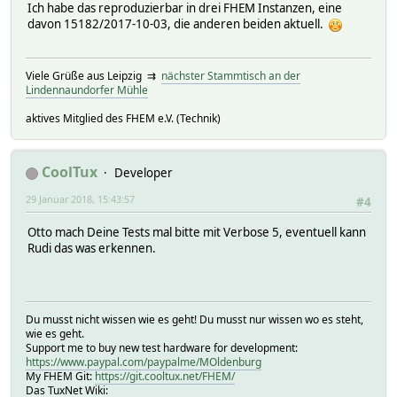
Ich habe das reproduzierbar in drei FHEM Instanzen, eine
davon 15182/2017-10-03, die anderen beiden aktuell.
Viele Grüße aus Leipzig ⇉
nächster Stammtisch an der
Lindennaundorfer Mühle
aktives Mitglied des FHEM e.V. (Technik)
CoolTux
Developer
29 Januar 2018, 15:43:57
#4
Otto mach Deine Tests mal bitte mit Verbose 5, eventuell kann
Rudi das was erkennen.
Du musst nicht wissen wie es geht! Du musst nur wissen wo es steht,
wie es geht.
Support me to buy new test hardware for development:
https://www.paypal.com/paypalme/MOldenburg
My FHEM Git:
https://git.cooltux.net/FHEM/
Das TuxNet Wiki: