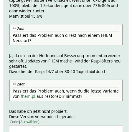
top zeigt Perl als den Verursacher, Wert unter CPU geht auf
100%, bleibt der 1 Sekunden, geht dann über 77%-80% und
dann wieder runter.
Mem ist bei 15,6%
Zitat
Passiert das Problem auch direkt nach einem FHEM
Neustart?
Ja, da ich - in der Hoffnung auf Besserung - momentan wieder
sehr oft Updates von FHEM mache - wird der Raspi öfters neu
gestartet.
Davor lief der Raspi 24/7 über 30-40 Tage stabil durch.
Zitat
Passiert das Problem auch, wenn du die letzte Variante
von
fhem.pl
aus restoreDir nimmst?
Das habe ich jetzt nicht probiert.
Diese Version verwende ich gerade:
Code
Auswählen