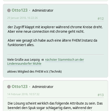
Otto123
Administrator
29 Januar 2018, 16:22:26
#12
der Zugriff klappt mit iexplorer während chrome Kreise dreht.
Aber eine neue connection mit chrome geht nicht.
Aber wie gesagt ich habe auch eine ältere FHEM Instanz da
funktioniert alles.
Viele Grüße aus Leipzig ⇉
nächster Stammtisch an der
Lindennaundorfer Mühle
aktives Mitglied des FHEM e.V. (Technik)
Otto123
Administrator
14 Februar 2018, 10:57:32
#13
Die Lösung scheint wirklich das folgende Attribute zu sein. Das
beendet den Spuk sogar schlagartig dann, während der