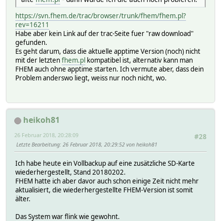
https://svn.fhem.de/trac/browser/trunk/fhem/fhem.pl?
rev=16211
Habe aber kein Link auf der trac-Seite fuer "raw download"
gefunden.
Es geht darum, dass die aktuelle apptime Version (noch) nicht
mit der letzten
fhem.pl
kompatibel ist, alternativ kann man
FHEM auch ohne apptime starten. Ich vermute aber, dass dein
Problem anderswo liegt, weiss nur noch nicht, wo.
heikoh81
26 Februar 2018, 20:28:09
#28
Letzte Bearbeitung
: 26 Februar 2018, 20:29:52 von heikoh81
Ich habe heute ein Vollbackup auf eine zusätzliche SD-Karte
wiederhergestellt, Stand 20180202.
FHEM hatte ich aber davor auch schon einige Zeit nicht mehr
aktualisiert, die wiederhergestellte FHEM-Version ist somit
älter.
Das System war flink wie gewohnt.