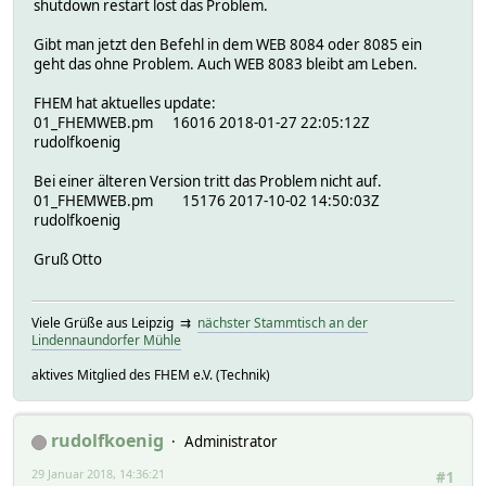
shutdown restart löst das Problem.
Gibt man jetzt den Befehl in dem WEB 8084 oder 8085 ein
geht das ohne Problem. Auch WEB 8083 bleibt am Leben.
FHEM hat aktuelles update:
01_FHEMWEB.pm 16016 2018-01-27 22:05:12Z
rudolfkoenig
Bei einer älteren Version tritt das Problem nicht auf.
01_FHEMWEB.pm 15176 2017-10-02 14:50:03Z
rudolfkoenig
Gruß Otto
Viele Grüße aus Leipzig ⇉
nächster Stammtisch an der
Lindennaundorfer Mühle
aktives Mitglied des FHEM e.V. (Technik)
rudolfkoenig
Administrator
29 Januar 2018, 14:36:21
#1