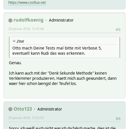
https://www.cooltux.net
rudolfkoenig
Administrator
29 Januar 2018, 15:47:00
#5
Zitat
Otto mach Deine Tests mal bitte mit Verbose 5,
eventuell kann Rudi das was erkennen.
Genau.
Ich kann auch mit der "Denk Sekunde Methode" keinen
Verklemmer produzieren. Haett mich auch gewundert, dann
waer hier schon laengst der Teufel los.
Otto123
Administrator
29 Januar 2018, 15:52:53
#6
Sorry, ich weiß auch nicht was ich da falsch mache, dies ist die