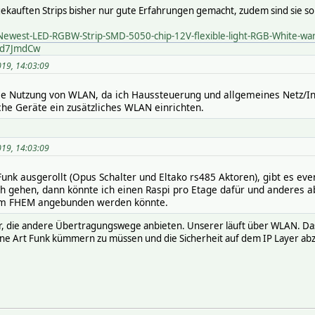
gekauften Strips bisher nur gute Erfahrungen gemacht, zudem sind sie so b
/Newest-LED-RGBW-Strip-SMD-5050-chip-12V-flexible-light-RGB-White-w
4d7JmdCw
019, 14:03:09
 die Nutzung von WLAN, da ich Haussteuerung und allgemeines Netz/In
che Geräte ein zusätzliches WLAN einrichten.
019, 14:03:09
nk ausgerollt (Opus Schalter und Eltako rs485 Aktoren), gibt es ev
h gehen, dann könnte ich einen Raspi pro Etage dafür und anderes a
dem FHEM angebunden werden könnte.
, die andere Übertragungswege anbieten. Unserer läuft über WLAN. Das ha
ne Art Funk kümmern zu müssen und die Sicherheit auf dem IP Layer abz