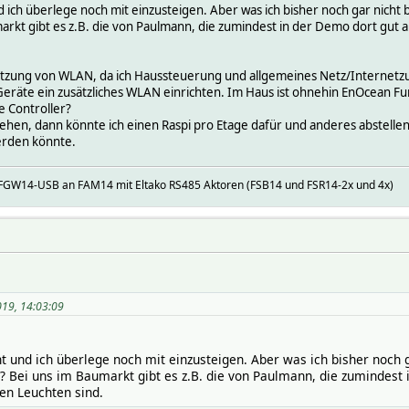
und ich überlege noch mit einzusteigen. Aber was ich bisher noch gar nich
arkt gibt es z.B. die von Paulmann, die zumindest in der Demo dort gut 
 Nutzung von WLAN, da ich Haussteuerung und allgemeines Netz/Internetz
eräte ein zusätzliches WLAN einrichten. Im Haus ist ohnehin EnOcean Fun
e Controller?
ehen, dann könnte ich einen Raspi pro Etage dafür und anderes abstelle
rden könnte.
 FGW14-USB an FAM14 mit Eltako RS485 Aktoren (FSB14 und FSR14-2x und 4x)
019, 14:03:09
ant und ich überlege noch mit einzusteigen. Aber was ich bisher noch
s? Bei uns im Baumarkt gibt es z.B. die von Paulmann, die zumindes
nen Leuchten sind.