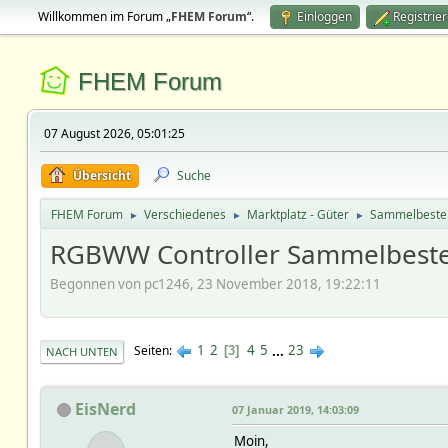
Willkommen im Forum „
FHEM Forum
“.
Einloggen
Registrie
FHEM Forum
07 August 2026, 05:01:25
Übersicht
Suche
FHEM Forum
Verschiedenes
Marktplatz - Güter
Sammelbeste
►
►
►
RGBWW Controller Sammelbeste
Begonnen von pc1246, 23 November 2018, 19:22:11
1
2
4
5
...
23
Seiten
3
NACH UNTEN
EisNerd
07 Januar 2019, 14:03:09
Moin,