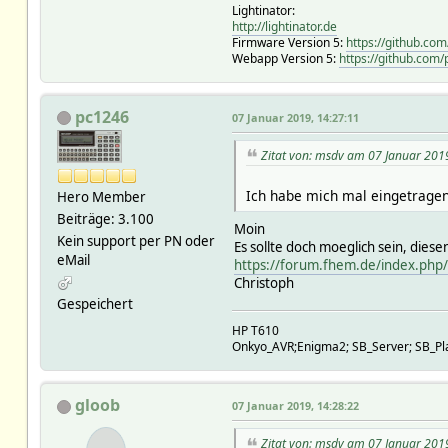
Lightinator:
http://lightinator.de
Firmware Version 5:
https://github.co
Webapp Version 5:
https://github.com
pc1246
07 Januar 2019, 14:27:11
Zitat von: msdv am 07 Januar 201
Ich habe mich mal eingetragen
Hero Member
Beiträge: 3.100
Moin
Kein support per PN oder
Es sollte doch moeglich sein, dies
eMail
https://forum.fhem.de/index.ph
Christoph
Gespeichert
HP T610
Onkyo_AVR;Enigma2; SB_Server; SB_Play
gloob
07 Januar 2019, 14:28:22
Zitat von: msdv am 07 Januar 201