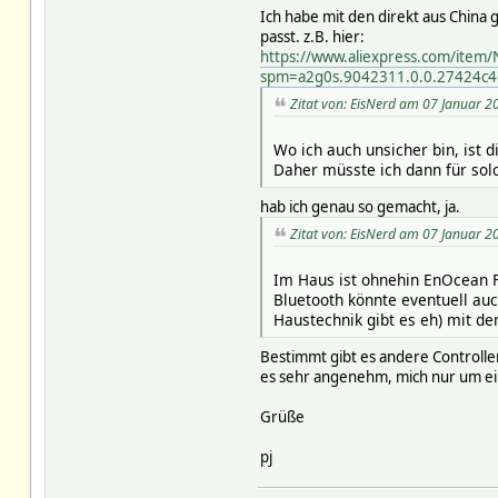
Ich habe mit den direkt aus China 
passt. z.B. hier:
https://www.aliexpress.com/item
spm=a2g0s.9042311.0.0.27424c
Zitat von: EisNerd am 07 Januar 2
Wo ich auch unsicher bin, ist
Daher müsste ich dann für sol
hab ich genau so gemacht, ja.
Zitat von: EisNerd am 07 Januar 2
Im Haus ist ohnehin EnOcean Fu
Bluetooth könnte eventuell auc
Haustechnik gibt es eh) mit 
Bestimmt gibt es andere Controller
es sehr angenehm, mich nur um ei
Grüße
pj