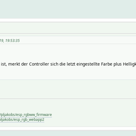
19, 19:53:35
st, merkt der Controller sich die letzt eingestellte Farbe plus Helligk
m/pljakobs/esp_rgbww_firmware
/pljakobs/esp_rgb_webapp2