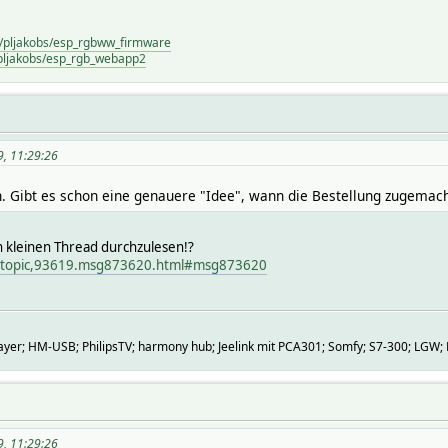
m/pljakobs/esp_rgbww_firmware
/pljakobs/esp_rgb_webapp2
9, 11:29:26
. Gibt es schon eine genauere "Idee", wann die Bestellung zugemach
en kleinen Thread durchzulesen!?
p/topic,93619.msg873620.html#msg873620
er; HM-USB; PhilipsTV; harmony hub; Jeelink mit PCA301; Somfy; S7-300; LGW; 
9, 11:29:26