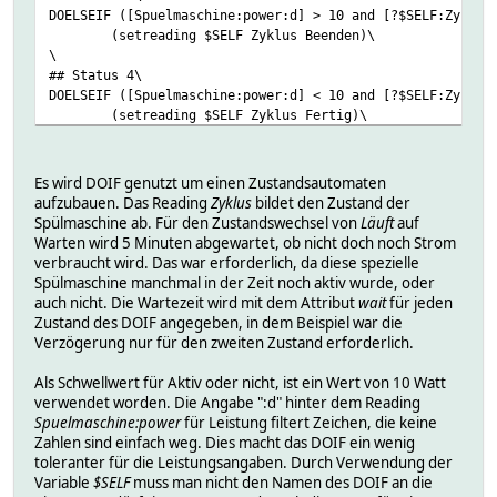
DOELSEIF ([Spuelmaschine:power:d] > 10 and [?$SELF:Zyklus
(setreading $SELF Zyklus Beenden)\
\
## Status 4\
DOELSEIF ([Spuelmaschine:power:d] < 10 and [?$SELF:Zyklus
(setreading $SELF Zyklus Fertig)\
({system("curl -s -F 'token=<GEHEIM>' -F 'user=<G
\
## Status 5\
Es wird DOIF genutzt um einen Zustandsautomaten
DOELSEIF ([Spuelmaschine:power:d] < 10 and [?$SELF:Zyklus
aufzubauen. Das Reading
Zyklus
bildet den Zustand der
(setreading $SELF Zyklus Fertig)\
Spülmaschine ab. Für den Zustandswechsel von
Läuft
auf
\
Warten wird 5 Minuten abgewartet, ob nicht doch noch Strom
## Status 6\
verbraucht wird. Das war erforderlich, da diese spezielle
DOELSE\
Spülmaschine manchmal in der Zeit noch aktiv wurde, oder
(setreading $SELF Zyklus Init)
auch nicht. Die Wartezeit wird mit dem Attribut
wait
für jeden
Zustand des DOIF angegeben, in dem Beispiel war die
attr Spuelmaschine_di do always
Verzögerung nur für den zweiten Zustand erforderlich.
attr Spuelmaschine_di startup setreading $SELF Zyklus Ini
attr Spuelmaschine_di wait 0:300:0:0:0:0
Als Schwellwert für Aktiv oder nicht, ist ein Wert von 10 Watt
verwendet worden. Die Angabe ":d" hinter dem Reading
Spuelmaschine:power
für Leistung filtert Zeichen, die keine
Zahlen sind einfach weg. Dies macht das DOIF ein wenig
toleranter für die Leistungsangaben. Durch Verwendung der
Variable
$SELF
muss man nicht den Namen des DOIF an die