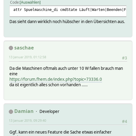
Code
Auswählen
attr Spuelmaschine_di cmdState Läuft|Warten|Beenden|Ferti
Das sieht dann wirklich noch hübscher in den Übersichten aus.
saschae
13 Januar 2019, 01:12:58
#3
Da die Maschinen oftmals auch unter 10 W fallen brauch man
eine
https://forum.fhem.de/index.php?topic=73336.0
da ist eigentlich alles schon vorhanden .....
Damian
Developer
13 Januar 2019, 09:29:40
#4
Ggf. kann ein neues Feature die Sache etwas einfacher