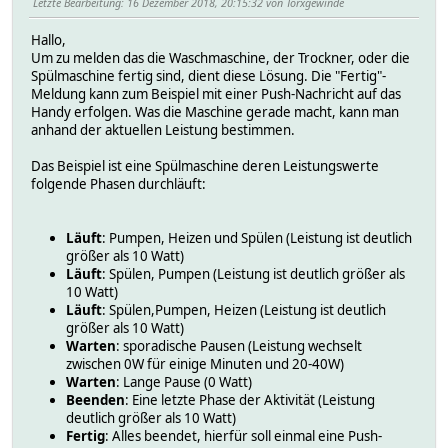
Letzte Bearbeitung
: 16 Dezember 2018, 20:15:32 von Torxgewinde
Hallo,
Um zu melden das die Waschmaschine, der Trockner, oder die
Spülmaschine fertig sind, dient diese Lösung. Die "Fertig"-
Meldung kann zum Beispiel mit einer Push-Nachricht auf das
Handy erfolgen. Was die Maschine gerade macht, kann man
anhand der aktuellen Leistung bestimmen.
Das Beispiel ist eine Spülmaschine deren Leistungswerte
folgende Phasen durchläuft:
Läuft
: Pumpen, Heizen und Spülen (Leistung ist deutlich
größer als 10 Watt)
Läuft
: Spülen, Pumpen (Leistung ist deutlich größer als
10 Watt)
Läuft
: Spülen,Pumpen, Heizen (Leistung ist deutlich
größer als 10 Watt)
Warten
: sporadische Pausen (Leistung wechselt
zwischen 0W für einige Minuten und 20-40W)
Warten
: Lange Pause (0 Watt)
Beenden
: Eine letzte Phase der Aktivität (Leistung
deutlich größer als 10 Watt)
Fertig
: Alles beendet, hierfür soll einmal eine Push-