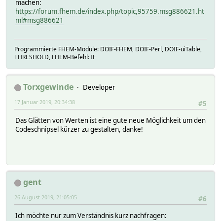
machen:
https://forum.fhem.de/index.php/topic,95759.msg886621.ht
ml#msg886621
Programmierte FHEM-Module: DOIF-FHEM, DOIF-Perl, DOIF-uiTable,
THRESHOLD, FHEM-Befehl: IF
Torxgewinde
Developer
17 Januar 2019, 20:34:38
#5
Das Glätten von Werten ist eine gute neue Möglichkeit um den
Codeschnipsel kürzer zu gestalten, danke!
gent
26 August 2019, 21:05:05
#6
Ich möchte nur zum Verständnis kurz nachfragen: