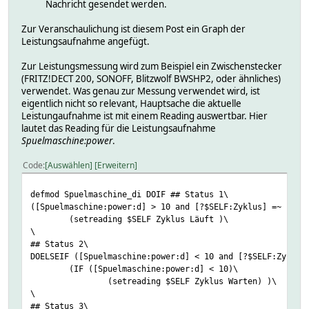
Nachricht gesendet werden.
Zur Veranschaulichung ist diesem Post ein Graph der
Leistungsaufnahme angefügt.
Zur Leistungsmessung wird zum Beispiel ein Zwischenstecker
(FRITZ!DECT 200, SONOFF, Blitzwolf BWSHP2, oder ähnliches)
verwendet. Was genau zur Messung verwendet wird, ist
eigentlich nicht so relevant, Hauptsache die aktuelle
Leistungaufnahme ist mit einem Reading auswertbar. Hier
lautet das Reading für die Leistungsaufnahme
Spuelmaschine:power
.
Code
Auswählen
Erweitern
defmod Spuelmaschine_di DOIF ## Status 1\
([Spuelmaschine:power:d] > 10 and [?$SELF:Zyklus] =~ "Fer
(setreading $SELF Zyklus Läuft )\
\
## Status 2\
DOELSEIF ([Spuelmaschine:power:d] < 10 and [?$SELF:Zyklus
(IF ([Spuelmaschine:power:d] < 10)\
(setreading $SELF Zyklus Warten) )\
\
## Status 3\