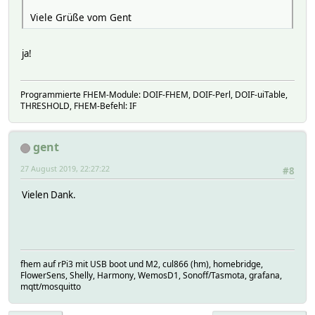
Viele Grüße vom Gent
ja!
Programmierte FHEM-Module: DOIF-FHEM, DOIF-Perl, DOIF-uiTable,
THRESHOLD, FHEM-Befehl: IF
gent
27 August 2019, 22:27:22
#8
Vielen Dank.
fhem auf rPi3 mit USB boot und M2, cul866 (hm), homebridge,
FlowerSens, Shelly, Harmony, WemosD1, Sonoff/Tasmota, grafana,
mqtt/mosquitto