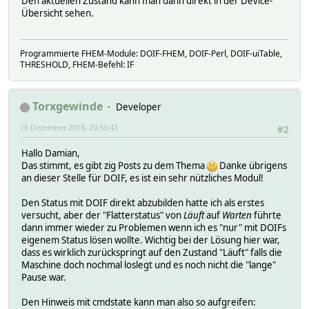
Den aktuellen Zustand kann man dann direkt in der Device-
Übersicht sehen.
Programmierte FHEM-Module: DOIF-FHEM, DOIF-Perl, DOIF-uiTable,
THRESHOLD, FHEM-Befehl: IF
Torxgewinde
Developer
16 Dezember 2018, 20:50:43
#2
Hallo Damian,
Das stimmt, es gibt zig Posts zu dem Thema
Danke übrigens
an dieser Stelle für DOIF, es ist ein sehr nützliches Modul!
Den Status mit DOIF direkt abzubilden hatte ich als erstes
versucht, aber der "Flatterstatus" von
Läuft
auf
Warten
führte
dann immer wieder zu Problemen wenn ich es "nur" mit DOIFs
eigenem Status lösen wollte. Wichtig bei der Lösung hier war,
dass es wirklich zurückspringt auf den Zustand "Läuft" falls die
Maschine doch nochmal loslegt und es noch nicht die "lange"
Pause war.
Den Hinweis mit cmdstate kann man also so aufgreifen: