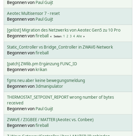
Begonnen von
Paul Guijt
Aeotec Multisensor 7 - reset
Begonnen von
Paul Guijt
[gelöst] Migration des Netzwerks von Aeotec Gen5 zu 10 Pro
Begonnen von
fireball
1
2
3
4
Alle
Seiten
Static_Controller vs Bridge_Controller in ZWAVE-Network
Begonnen von
fireball
[patch] ZWlib.pm Ergänzung FUNC_ID
Begonnen von
krikan
fgms neu aber keine bewegungsmeldung
Begonnen von
3dmanipulator
THERMOSTAT_SETPOINT_REPORT wrong number of bytes
received
Begonnen von
Paul Guijt
ZWAVE / ZIGBEE / MATTER (Aeotec vs. Conbee)
Begonnen von
fireball