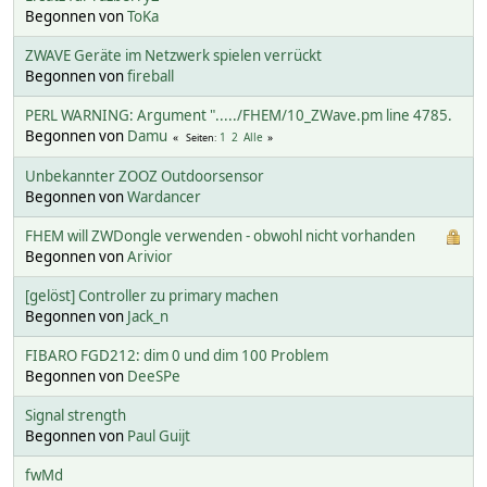
Begonnen von
ToKa
ZWAVE Geräte im Netzwerk spielen verrückt
Begonnen von
fireball
PERL WARNING: Argument "...../FHEM/10_ZWave.pm line 4785.
Begonnen von
Damu
1
2
Alle
Seiten
Unbekannter ZOOZ Outdoorsensor
Begonnen von
Wardancer
FHEM will ZWDongle verwenden - obwohl nicht vorhanden
Begonnen von
Arivior
[gelöst] Controller zu primary machen
Begonnen von
Jack_n
FIBARO FGD212: dim 0 und dim 100 Problem
Begonnen von
DeeSPe
Signal strength
Begonnen von
Paul Guijt
fwMd