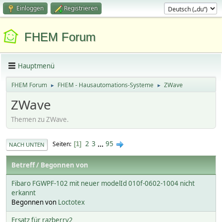
Einloggen
Registrieren
FHEM Forum
Hauptmenü
FHEM Forum
FHEM - Hausautomations-Systeme
ZWave
►
►
ZWave
Themen zu ZWave.
2
3
...
95
Seiten
1
NACH UNTEN
Betreff
/
Begonnen von
Fibaro FGWPF-102 mit neuer modelId 010f-0602-1004 nicht
erkannt
Begonnen von
Loctotex
Ersatz für razberry2