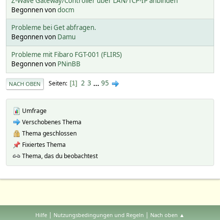
Z-Wave Gateway/Controller über LAN/TCP-IP anbinden
Begonnen von
docm
Probleme bei Get abfragen.
Begonnen von
Damu
Probleme mit Fibaro FGT-001 (FLIRS)
Begonnen von
PNinBB
2
3
...
95
Seiten
1
NACH OBEN
Umfrage
Verschobenes Thema
Thema geschlossen
Fixiertes Thema
Thema, das du beobachtest
|
|
Hilfe
Nutzungsbedingungen und Regeln
Nach oben ▲