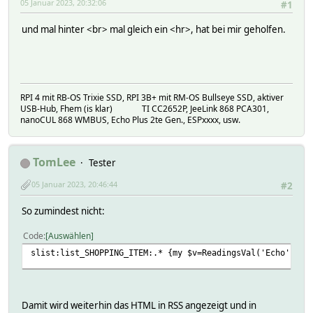
05 Januar 2023, 20:32:06
#1
und mal hinter <br> mal gleich ein <hr>, hat bei mir geholfen.
RPI 4 mit RB-OS Trixie SSD, RPI 3B+ mit RM-OS Bullseye SSD, aktiver
USB-Hub, Fhem (is klar) TI CC2652P, JeeLink 868 PCA301,
nanoCUL 868 WMBUS, Echo Plus 2te Gen., ESPxxxx, usw.
TomLee
Tester
05 Januar 2023, 20:46:44
#2
So zumindest nicht:
Code
Auswählen
slist:list_SHOPPING_ITEM:.* {my $v=ReadingsVal('Echo','li
Damit wird weiterhin das HTML in RSS angezeigt und in