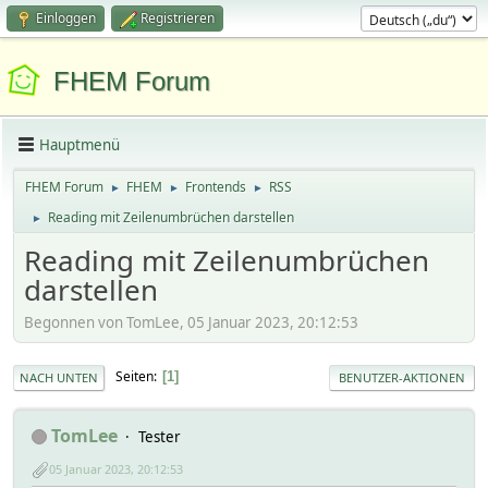
Einloggen
Registrieren
FHEM Forum
Hauptmenü
FHEM Forum
FHEM
Frontends
RSS
►
►
►
Reading mit Zeilenumbrüchen darstellen
►
Reading mit Zeilenumbrüchen
darstellen
Begonnen von TomLee, 05 Januar 2023, 20:12:53
Seiten
1
NACH UNTEN
BENUTZER-AKTIONEN
TomLee
Tester
05 Januar 2023, 20:12:53