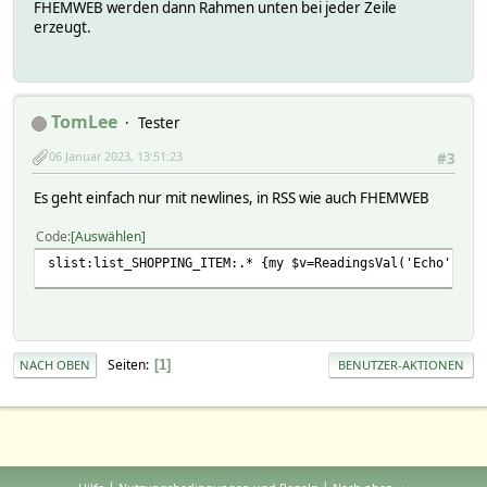
FHEMWEB werden dann Rahmen unten bei jeder Zeile
erzeugt.
TomLee
Tester
06 Januar 2023, 13:51:23
#3
Es geht einfach nur mit newlines, in RSS wie auch FHEMWEB
Code
Auswählen
slist:list_SHOPPING_ITEM:.* {my $v=ReadingsVal('Echo','li
Seiten
1
NACH OBEN
BENUTZER-AKTIONEN