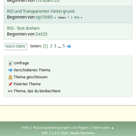
Begonnen von
Christian72D
RSS und Transparenter Hintergrund
Begonnen von
sig10680
1
2
Alle
Seiten
RSS - Text drehen
Begonnen von
Det20
2
3
...
5
Seiten
1
NACH OBEN
Umfrage
Verschobenes Thema
Thema geschlossen
Fixiertes Thema
Thema, das du beobachtest
|
|
Hilfe
Nutzungsbedingungen und Regeln
Nach oben ▲
,
SMF 2.1.4 © 2023
Simple Machines