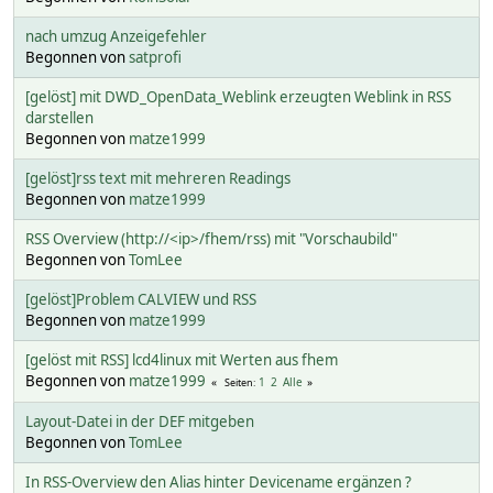
nach umzug Anzeigefehler
Begonnen von
satprofi
[gelöst] mit DWD_OpenData_Weblink erzeugten Weblink in RSS
darstellen
Begonnen von
matze1999
[gelöst]rss text mit mehreren Readings
Begonnen von
matze1999
RSS Overview (http://<ip>/fhem/rss) mit "Vorschaubild"
Begonnen von
TomLee
[gelöst]Problem CALVIEW und RSS
Begonnen von
matze1999
[gelöst mit RSS] lcd4linux mit Werten aus fhem
Begonnen von
matze1999
1
2
Alle
Seiten
Layout-Datei in der DEF mitgeben
Begonnen von
TomLee
In RSS-Overview den Alias hinter Devicename ergänzen ?