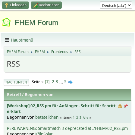
Einloggen
Registrieren
FHEM Forum
Hauptmenü
FHEM Forum
FHEM
Frontends
RSS
►
►
►
RSS
2
3
...
5
Seiten
1
NACH UNTEN
Betreff
/
Begonnen von
[Workshop] 02_RSS.pm für Anfänger - Schritt für Schritt
erklärt
Begonnen von
betateilchen
1
2
3
Alle
Seiten
PERL WARNING: Smartmatch is deprecated at ./FHEM/02_RSS.pm
Begonnen von
KölnSolar