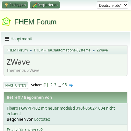
Einloggen
Registrieren
FHEM Forum
Hauptmenü
FHEM Forum
FHEM - Hausautomations-Systeme
ZWave
►
►
ZWave
Themen zu ZWave.
2
3
...
95
Seiten
1
NACH UNTEN
Betreff
/
Begonnen von
Fibaro FGWPF-102 mit neuer modelId 010f-0602-1004 nicht
erkannt
Begonnen von
Loctotex
Ersatz für razberry2