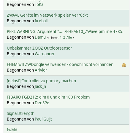
Begonnen von
ToKa
ZWAVE Geräte im Netzwerk spielen verrückt
Begonnen von
fireball
PERL WARNING: Argument "...../FHEM/10_ZWave.pm line 4785.
Begonnen von
Damu
1
2
Alle
Seiten
Unbekannter ZOOZ Outdoorsensor
Begonnen von
Wardancer
FHEM will ZWDongle verwenden - obwohl nicht vorhanden
Begonnen von
Arivior
[gelöst] Controller zu primary machen
Begonnen von
Jack_n
FIBARO FGD212: dim 0 und dim 100 Problem
Begonnen von
DeeSPe
Signal strength
Begonnen von
Paul Guijt
fwMd