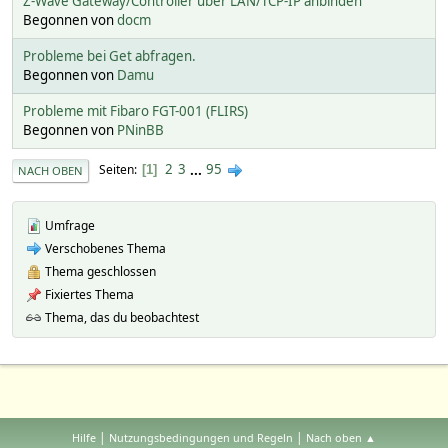
Z-Wave Gateway/Controller über LAN/TCP-IP anbinden
Begonnen von
docm
Probleme bei Get abfragen.
Begonnen von
Damu
Probleme mit Fibaro FGT-001 (FLIRS)
Begonnen von
PNinBB
2
3
...
95
Seiten
1
NACH OBEN
Umfrage
Verschobenes Thema
Thema geschlossen
Fixiertes Thema
Thema, das du beobachtest
|
|
Hilfe
Nutzungsbedingungen und Regeln
Nach oben ▲