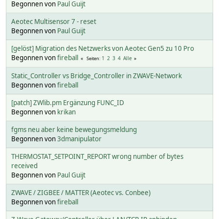
Begonnen von
Paul Guijt
Aeotec Multisensor 7 - reset
Begonnen von
Paul Guijt
[gelöst] Migration des Netzwerks von Aeotec Gen5 zu 10 Pro
Begonnen von
fireball
1
2
3
4
Alle
Seiten
Static_Controller vs Bridge_Controller in ZWAVE-Network
Begonnen von
fireball
[patch] ZWlib.pm Ergänzung FUNC_ID
Begonnen von
krikan
fgms neu aber keine bewegungsmeldung
Begonnen von
3dmanipulator
THERMOSTAT_SETPOINT_REPORT wrong number of bytes
received
Begonnen von
Paul Guijt
ZWAVE / ZIGBEE / MATTER (Aeotec vs. Conbee)
Begonnen von
fireball