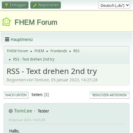
Einloggen
Registrieren
FHEM Forum
Hauptmenü
FHEM Forum
FHEM
Frontends
RSS
►
►
►
RSS - Text drehen 2nd try
►
RSS - Text drehen 2nd try
Begonnen von TomLee, 05 Januar 2023, 14:25:28
Seiten
1
NACH UNTEN
BENUTZER-AKTIONEN
TomLee
Tester
05 Januar 2023, 14:25:28
Hallo,