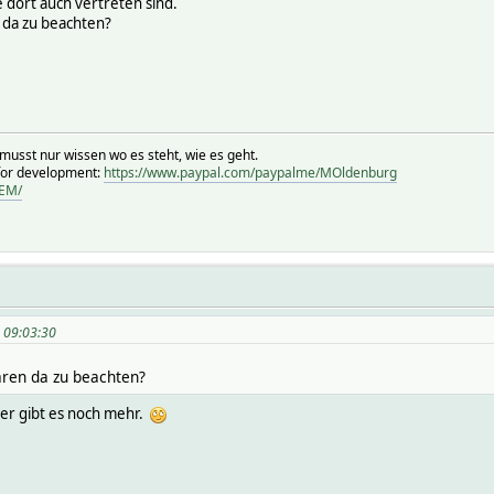
e dort auch vertreten sind.
 da zu beachten?
musst nur wissen wo es steht, wie es geht.
for development:
https://www.paypal.com/paypalme/MOldenburg
HEM/
, 09:03:30
ren da zu beachten?
her gibt es noch mehr.