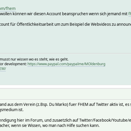
.com/fhem
n wollen können wir diesen Account beanspruchen wenn sich jemand mit
f
count für Öffentlichkeitsarbeit um zum Beispiel die Webvideos zu announ
musst nur wissen wo es steht, wie es geht.
for development:
https://www.paypal.com/paypalme/MOldenburg
HEM/
d aus dem Verein (z.Bsp. Du Marko) fuer FHEM auf Twitter aktiv ist, es s
gsmedium ist.
endigung hier im Forum, und zusaetzlich auf Twitter/Facebook/Youtube/e
facher, wenn sie Wissen, wo man nach Hilfe suchen kann.