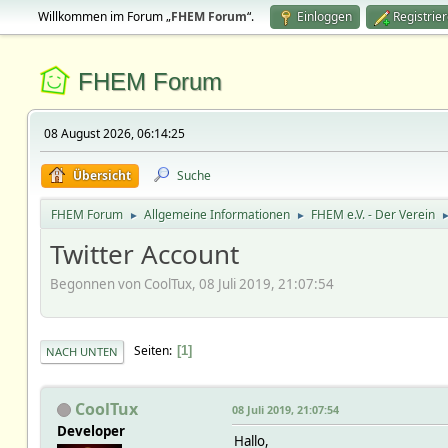
Willkommen im Forum „
FHEM Forum
“.
Einloggen
Registrie
FHEM Forum
08 August 2026, 06:14:25
Übersicht
Suche
FHEM Forum
Allgemeine Informationen
FHEM e.V. - Der Verein
►
►
Twitter Account
Begonnen von CoolTux, 08 Juli 2019, 21:07:54
Seiten
1
NACH UNTEN
CoolTux
08 Juli 2019, 21:07:54
Developer
Hallo,