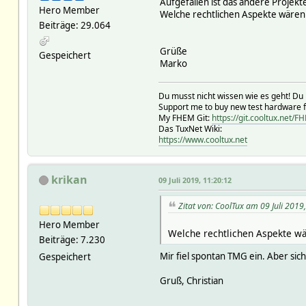
Aufgefallen ist das andere Projekt
Hero Member
Welche rechtlichen Aspekte wären
Beiträge: 29.064
Grüße
Gespeichert
Marko
Du musst nicht wissen wie es geht! Du 
Support me to buy new test hardware 
My FHEM Git:
https://git.cooltux.net/F
Das TuxNet Wiki:
https://www.cooltux.net
krikan
09 Juli 2019, 11:20:12
Zitat von: CoolTux am 09 Juli 2019
Hero Member
Welche rechtlichen Aspekte wä
Beiträge: 7.230
Mir fiel spontan TMG ein. Aber sic
Gespeichert
Gruß, Christian