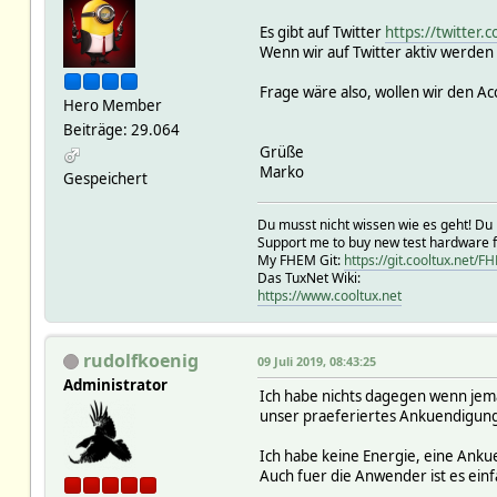
Es gibt auf Twitter
https://twitter
Wenn wir auf Twitter aktiv werde
Frage wäre also, wollen wir den Ac
Hero Member
Beiträge: 29.064
Grüße
Marko
Gespeichert
Du musst nicht wissen wie es geht! Du 
Support me to buy new test hardware 
My FHEM Git:
https://git.cooltux.net/F
Das TuxNet Wiki:
https://www.cooltux.net
rudolfkoenig
09 Juli 2019, 08:43:25
Administrator
Ich habe nichts dagegen wenn jeman
unser praeferiertes Ankuendigun
Ich habe keine Energie, eine Anku
Auch fuer die Anwender ist es ein