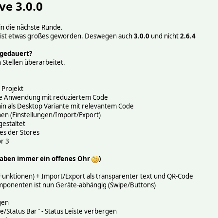
e 3.0.0
 in die nächste Runde.
n ist etwas großes geworden. Deswegen auch
3.0.0
und nicht
2.6.4
 gedauert?
Stellen überarbeitet.
 Projekt
le Anwendung mit reduziertem Code
n als Desktop Variante mit relevantem Code
nen (Einstellungen/Import/Export)
estaltet
es der Stores
r 3
aben immer ein offenes Ohr
)
unktionen) + Import/Export als transparenter text und QR-Code
mponenten ist nun Geräte-abhängig (Swipe/Buttons)
gen
e/Status Bar" - Status Leiste verbergen