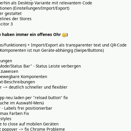
erhin als Desktop Variante mit relevantem Code
tionen (Einstellungen/Import/Export)
r gestaltet
lines der Stores
citor 3
e haben immer ein offenes Ohr
)
s/Funktionen) + Import/Export als transparenter text und QR-Code
Komponenten ist nun Geräte-abhängig (Swipe/Buttons)
llungen
Mode/Status Bar" - Status Leiste verbergen
 zuweisen
r bewegbare Komponenten
ext-Beschreibungen
-> deutlich schneller und flexibler
 neu laden per "reload button" fix
Suche im Auswahl-Menü
- Labels frei positionierbar
/max Farben Fix
styles
e to close auf mobilen Geräten
t popover --> fix Chrome Probleme