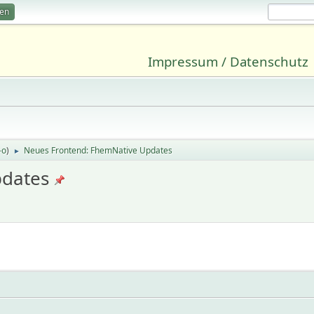
ren
Impressum / Datenschutz
-o
)
Neues Frontend: FhemNative Updates
►
pdates