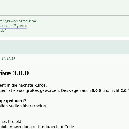
com/Syrex-o/FhemNative
/sponsors/Syrex-o
.de/
, 16:45:52
ve 3.0.0
eht in die nächste Runde.
ngen ist etwas großes geworden. Deswegen auch
3.0.0
und nicht
2.6.
nge gedauert?
len Stellen überarbeitet.
nes Projekt
obile Anwendung mit reduziertem Code