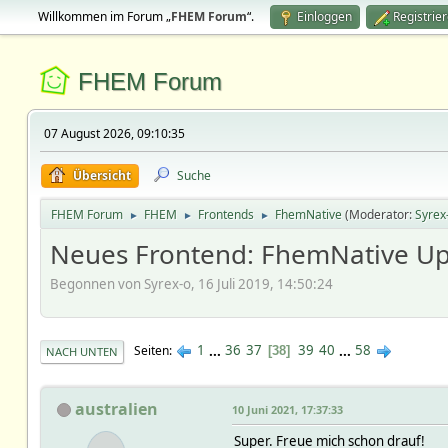
Willkommen im Forum „
FHEM Forum
“.
Einloggen
Registrie
FHEM Forum
07 August 2026, 09:10:35
Übersicht
Suche
FHEM Forum
FHEM
Frontends
FhemNative
(Moderator:
Syrex
►
►
►
Neues Frontend: FhemNative U
Begonnen von Syrex-o, 16 Juli 2019, 14:50:24
1
...
36
37
39
40
...
58
Seiten
38
NACH UNTEN
australien
10 Juni 2021, 17:37:33
Super. Freue mich schon drauf!