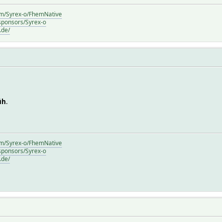
com/Syrex-o/FhemNative
/sponsors/Syrex-o
.de/
üh
.
com/Syrex-o/FhemNative
/sponsors/Syrex-o
.de/