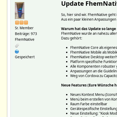
Update FhemNativ
So, hier sind wir. FhemNative geht
Aus ein paar kleinen Anpassunge
Sr. Member
Warum hat das Update so lange
FhemNative wurde an nahezu allen 
Beiträge: 973
Dazu gehört:
FhemNative
FhemNative Core als eigenes
FhemNative Mobile als Mobi
Gespeichert
FhemNative Desktop weiterhi
Platform spezifische Funktio
Alle Komponenten robuster g
Anpassungen an die Guidelin
Weg von Cordova zu Capacito
Neue Features (Eure Wünsche h
Neues Kontext Menu (Icons/F
Menü beim erstellen von Ko
Raum Farbe einstellbar
Gerätespezifische Einstellun
Neue Einstellung: "Kiosk Mod