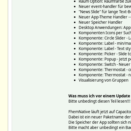
Raum Option: Raumfarbe zu
Neuer event-handler für b
"News Slide" für lange Text
Neuer App-Theme Handler --> 
Neuer Speicher Handler
Desktop Anwendungen: App ne
Komponenten Icons per Suc
Komponente: Circle Slider - L
Komponente: Label - min/max
Komponente: Label - Text sty
Komponente: Picker - Slide t
Komponente: Popup - Jetzt p
Komponente: Switch - Neuer 
Komponente: Thermostat - cu
Komponente: Thermostat - ne
Visualisierung von Gruppen
Was muss ich vor einem Update
Bitte unbedingt diesen Teil lesen!!!
FhemNative läuft jetzt auf Capacito
Dabei ist ein neuer Paketname der
Die Speicher der App sollten sich n
Bitte macht aber unbedingt ein Ba