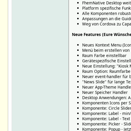
FhemNative Desktop weit
Platform spezifische Funk
Alle Komponenten robuste
Anpassungen an die Guide
Weg von Cordova zu Capa
Neue Features (Eure Wünsch
Neues Kontext Menu (Icon
Menü beim erstellen von 
Raum Farbe einstellbar
Gerätespezifische Einste
Neue Einstellung: "Kiosk 
Raum Option: Raumfarbe
Neuer event-handler fü
"News Slide" für lange T
Neuer App-Theme Handler -
Neuer Speicher Handler
Desktop Anwendungen: App
Komponenten Icons per 
Komponente: Circle Slider 
Komponente: Label - min
Komponente: Label - Text 
Komponente: Picker - Slid
Komponente: Popup - Jetz