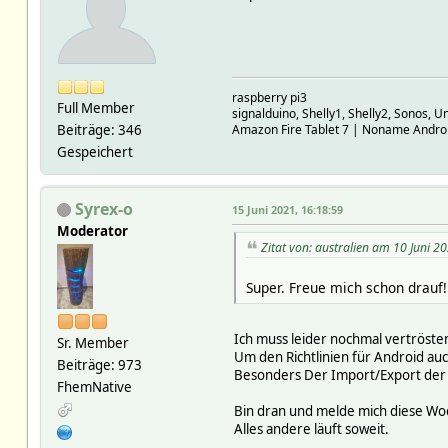
raspberry pi3
Full Member
signalduino, Shelly1, Shelly2, Sonos, Un
Beiträge: 346
Amazon Fire Tablet 7 | Noname Androi
Gespeichert
Syrex-o
15 Juni 2021, 16:18:59
Moderator
Zitat von: australien am 10 Juni 2
Super. Freue mich schon drauf!
Ich muss leider nochmal vertröste
Sr. Member
Um den Richtlinien für Android au
Beiträge: 973
Besonders Der Import/Export der E
FhemNative
Bin dran und melde mich diese Wo
Alles andere läuft soweit.