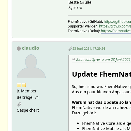
Beste Grüße
Syrex-o
FhemNative (GitHub):
https://github.
Supporter werden:
https://github.com
FhemNative (Doku):
https://fhemnative
claudio
23 Juni 2021, 17:29:24
Zitat von: Syrex-o am 23 Juni 2021
Update FhemNati
So, hier sind wir. FhemNative g
Jr. Member
Aus ein paar kleinen Anpassu
Beiträge: 71
Warum hat das Update so la
FhemNative wurde an nahezu al
Gespeichert
Dazu gehört:
FhemNative Core als eige
FhemNative Mobile als M