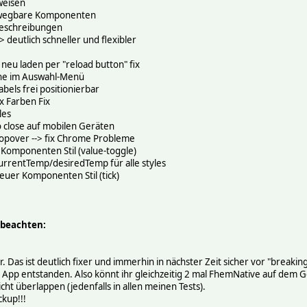
weisen
ewegbare Komponenten
-Beschreibungen
deutlich schneller und flexibler
u laden per "reload button" fix
he im Auswahl-Menü
abels frei positionierbar
 Farben Fix
les
o close auf mobilen Geräten
opover --> fix Chrome Probleme
Komponenten Stil (value-toggle)
rrentTemp/desiredTemp für alle styles
uer Komponenten Stil (tick)
 beachten:
r. Das ist deutlich fixer und immerhin in nächster Zeit sicher vor "breakin
 App entstanden. Also könnt ihr gleichzeitig 2 mal FhemNative auf dem 
icht überlappen (jedenfalls in allen meinen Tests).
ckup!!!