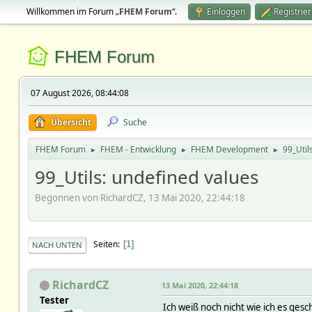
Willkommen im Forum „
FHEM Forum
“.
Einloggen
Registrie
FHEM Forum
07 August 2026, 08:44:08
Übersicht
Suche
FHEM Forum
FHEM - Entwicklung
FHEM Development
99_Util
►
►
►
99_Utils: undefined values
Begonnen von RichardCZ, 13 Mai 2020, 22:44:18
Seiten
1
NACH UNTEN
RichardCZ
13 Mai 2020, 22:44:18
Tester
Ich weiß noch nicht wie ich es ge