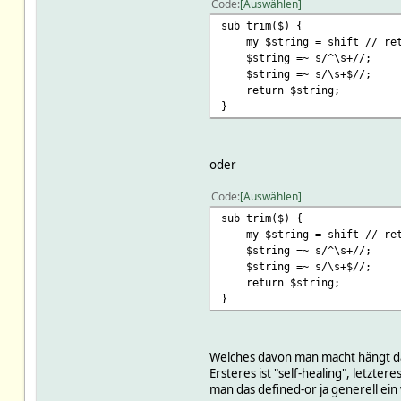
Code
Auswählen
sub trim($) {
my $string = shift // ret
$string =~ s/^\s+//;
$string =~ s/\s+$//;
return $string;
}
oder
Code
Auswählen
sub trim($) {
my $string = shift // ret
$string =~ s/^\s+//;
$string =~ s/\s+$//;
return $string;
}
Welches davon man macht hängt d
Ersteres ist "self-healing", letzter
man das defined-or ja generell ei