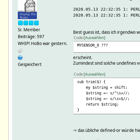
2020.05.13 22:32:35 1: PER
2020.05.13 22:32:35 1: PER
Sr. Member
Best guess ist, dass ich irgendwo 
Beiträge: 597
Code
Auswählen
WHIP! HoBo war gestern.
MYSENSOR_0 ???
erscheint.
Zumindest sind solche undefines v
Gespeichert
Code
Auswählen
sub trim($) {
my $string = shift;
$string =~ s/^\s+//;
$string =~ s/\s+$//;
return $string;
}
-> das übliche defined-or würde hi