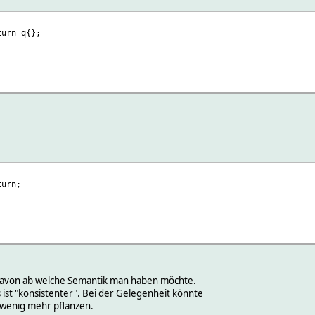
urn q{};
urn;
avon ab welche Semantik man haben möchte.
es ist "konsistenter". Bei der Gelegenheit könnte
n wenig mehr pflanzen.