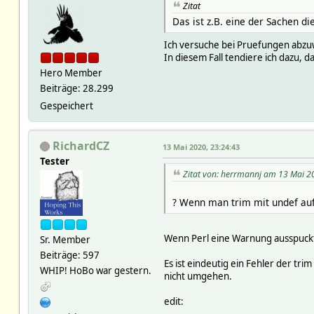
Zitat
Das ist z.B. eine der Sachen d
Ich versuche bei Pruefungen abzuw
In diesem Fall tendiere ich dazu, d
Hero Member
Beiträge: 28.299
Gespeichert
RichardCZ
13 Mai 2020, 23:24:43
Tester
Zitat von: herrmannj am 13 Mai 2
? Wenn man trim mit undef auf
Wenn Perl eine Warnung ausspuckt 
Sr. Member
Beiträge: 597
Es ist eindeutig ein Fehler der tr
WHIP! HoBo war gestern.
nicht umgehen.
edit: