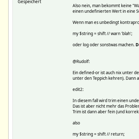
Gespeichert
Also nein, man bekommt keine "Wa
einen undefinierten Wert in eine Su
Wenn man es unbedingt kontraprod
my $string = shift // warn 'blah';
oder log oder sonstwas machen.
D
@Rudolf:
Ein defined-or ist auch nix unter d
unter den Teppich kehren). Dann 
edit2:
In diesem fall wird trim einen un
Das ist aber nicht mehr das Probl
Trim ist dann aber fein (und korrek
also
my $string = shift // return;