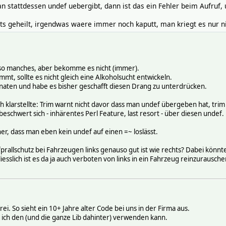
an stattdessen undef uebergibt, dann ist das ein Fehler beim Aufruf
ts geheilt, irgendwas waere immer noch kaputt, man kriegt es nur ni
uch so manches, aber bekomme es nicht (immer).
t, sollte es nicht gleich eine Alkoholsucht entwickeln.
Monaten und habe es bisher geschafft diesen Drang zu unterdrücken.
h klarstellte: Trim warnt nicht davor dass man undef übergeben hat, trim
chwert sich - inhärentes Perl Feature, last resort - über diesen undef.
her, dass man eben kein undef auf einen =~ loslässt.
rallschutz bei Fahrzeugen links genauso gut ist wie rechts? Dabei könnt
iesslich ist es da ja auch verboten von links in ein Fahrzeug reinzurausche
rei. So sieht ein 10+ Jahre alter Code bei uns in der Firma aus.
ss ich den (und die ganze Lib dahinter) verwenden kann.