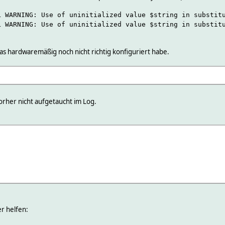
L WARNING: Use of uninitialized value $string in substit
L WARNING: Use of uninitialized value $string in substit
was hardwaremäßig noch nicht richtig konfiguriert habe.
orher nicht aufgetaucht im Log.
er helfen: