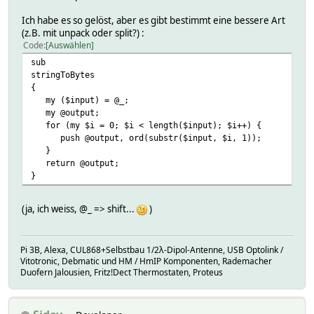
Ich habe es so gelöst, aber es gibt bestimmt eine bessere Art
(z.B. mit unpack oder split?) :
Code
Auswählen
sub
stringToBytes
{
my ($input) = @_;
my @output;
for (my $i = 0; $i < length($input); $i++) {
push @output, ord(substr($input, $i, 1));
}
return @output;
}
(ja, ich weiss, @_ => shift...
)
Pi 3B, Alexa, CUL868+Selbstbau 1/2λ-Dipol-Antenne, USB Optolink /
Vitotronic, Debmatic und HM / HmIP Komponenten, Rademacher
Duofern Jalousien, Fritz!Dect Thermostaten, Proteus