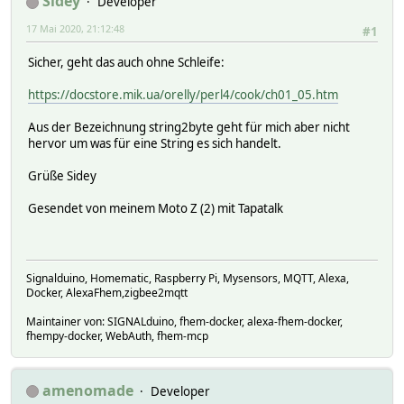
Sidey
Developer
17 Mai 2020, 21:12:48
#1
Sicher, geht das auch ohne Schleife:
https://docstore.mik.ua/orelly/perl4/cook/ch01_05.htm
Aus der Bezeichnung string2byte geht für mich aber nicht
hervor um was für eine String es sich handelt.
Grüße Sidey
Gesendet von meinem Moto Z (2) mit Tapatalk
Signalduino, Homematic, Raspberry Pi, Mysensors, MQTT, Alexa,
Docker, AlexaFhem,zigbee2mqtt
Maintainer von: SIGNALduino, fhem-docker, alexa-fhem-docker,
fhempy-docker, WebAuth, fhem-mcp
amenomade
Developer