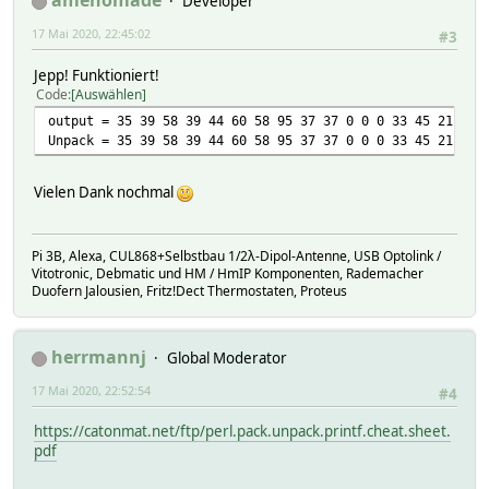
amenomade
Developer
17 Mai 2020, 22:45:02
#3
Jepp! Funktioniert!
Code
Auswählen
output = 35 39 58 39 44 60 58 95 37 37 0 0 0 33 45 21 93 
Unpack = 35 39 58 39 44 60 58 95 37 37 0 0 0 33 45 21 93 
Vielen Dank nochmal
Pi 3B, Alexa, CUL868+Selbstbau 1/2λ-Dipol-Antenne, USB Optolink /
Vitotronic, Debmatic und HM / HmIP Komponenten, Rademacher
Duofern Jalousien, Fritz!Dect Thermostaten, Proteus
herrmannj
Global Moderator
17 Mai 2020, 22:52:54
#4
https://catonmat.net/ftp/perl.pack.unpack.printf.cheat.sheet.
pdf