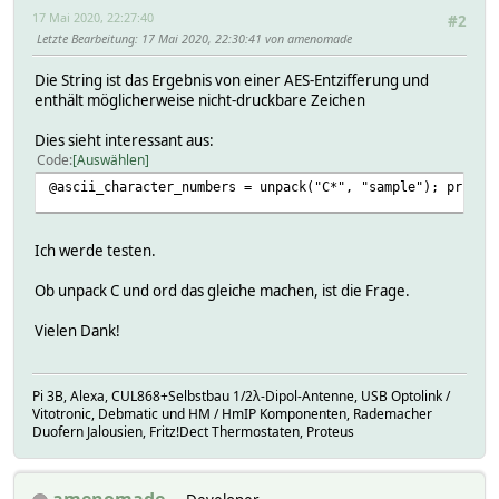
17 Mai 2020, 22:27:40
#2
Letzte Bearbeitung
: 17 Mai 2020, 22:30:41 von amenomade
Die String ist das Ergebnis von einer AES-Entzifferung und
enthält möglicherweise nicht-druckbare Zeichen
Dies sieht interessant aus:
Code
Auswählen
@ascii_character_numbers = unpack("C*", "sample"); print 
Ich werde testen.
Ob unpack C und ord das gleiche machen, ist die Frage.
Vielen Dank!
Pi 3B, Alexa, CUL868+Selbstbau 1/2λ-Dipol-Antenne, USB Optolink /
Vitotronic, Debmatic und HM / HmIP Komponenten, Rademacher
Duofern Jalousien, Fritz!Dect Thermostaten, Proteus