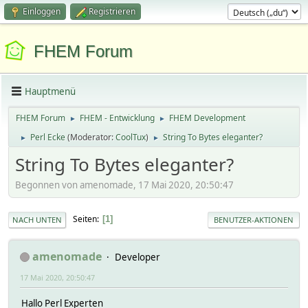
Einloggen
Registrieren
FHEM Forum
Hauptmenü
FHEM Forum
FHEM - Entwicklung
FHEM Development
►
►
Perl Ecke
(Moderator:
CoolTux
)
String To Bytes eleganter?
►
►
String To Bytes eleganter?
Begonnen von amenomade, 17 Mai 2020, 20:50:47
Seiten
1
NACH UNTEN
BENUTZER-AKTIONEN
amenomade
Developer
17 Mai 2020, 20:50:47
Hallo Perl Experten