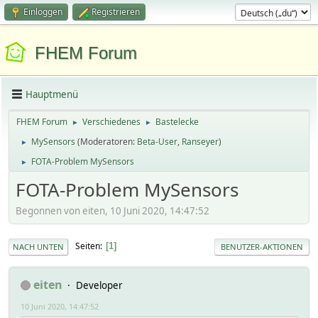
Einloggen
Registrieren
FHEM Forum
Hauptmenü
FHEM Forum
Verschiedenes
Bastelecke
►
►
MySensors
(Moderatoren:
Beta-User
,
Ranseyer
)
►
FOTA-Problem MySensors
►
FOTA-Problem MySensors
Begonnen von eiten, 10 Juni 2020, 14:47:52
Seiten
1
NACH UNTEN
BENUTZER-AKTIONEN
eiten
Developer
10 Juni 2020, 14:47:52