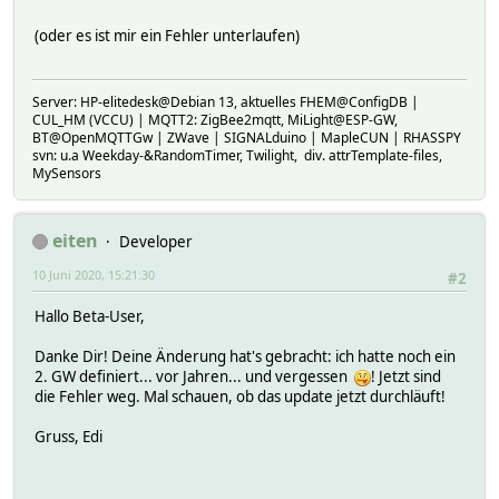
(oder es ist mir ein Fehler unterlaufen)
Server: HP-elitedesk@Debian 13, aktuelles FHEM@ConfigDB |
CUL_HM (VCCU) | MQTT2: ZigBee2mqtt, MiLight@ESP-GW,
BT@OpenMQTTGw | ZWave | SIGNALduino | MapleCUN | RHASSPY
svn: u.a Weekday-&RandomTimer, Twilight, div. attrTemplate-files,
MySensors
eiten
Developer
10 Juni 2020, 15:21:30
#2
Hallo Beta-User,
Danke Dir! Deine Änderung hat's gebracht: ich hatte noch ein
2. GW definiert... vor Jahren... und vergessen
! Jetzt sind
die Fehler weg. Mal schauen, ob das update jetzt durchläuft!
Gruss, Edi