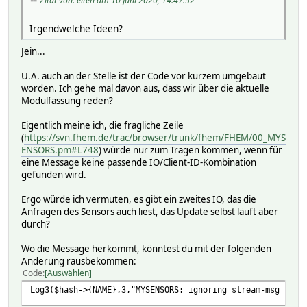
Zitat von: eiten am 10 Juni 2020, 14:47:52
2020-06-10 14:41:18 state updating
2020-06-10 14:35:49 tripped1 on
Irgendwelche Ideen?
gets:
readingMappings:
Jein...
1:
15:
U.A. auch an der Stelle ist der Code vor kurzem umgebaut
name armed1
worden. Ich gehe mal davon aus, dass wir über die aktuelle
16:
Modulfassung reden?
name tripped1
retainedMessagesForRadioId:
Eigentlich meine ich, die fragliche Zeile
setcommands:
(
https://svn.fhem.de/trac/browser/trunk/fhem/FHEM/00_MYS
sets:
ENSORS.pm#L748
) würde nur zum Tragen kommen, wenn für
clear noArg
eine Message keine passende IO/Client-ID-Kombination
flash noArg
gefunden wird.
fwType
reboot noArg
Ergo würde ich vermuten, es gibt ein zweites IO, das die
time noArg
Anfragen des Sensors auch liest, das Update selbst läuft aber
Attributes:
durch?
IODev MySensorsGW
OTA_BL_Type MYSBootloader
Wo die Message herkommt, könntest du mit der folgenden
mapReading_armed1 1 armed
Änderung rausbekommen:
mapReading_tripped1 1 tripped
Code
Auswählen
mode node
Log3($hash->{NAME},3,"MYSENSORS: ignoring stream-msg from