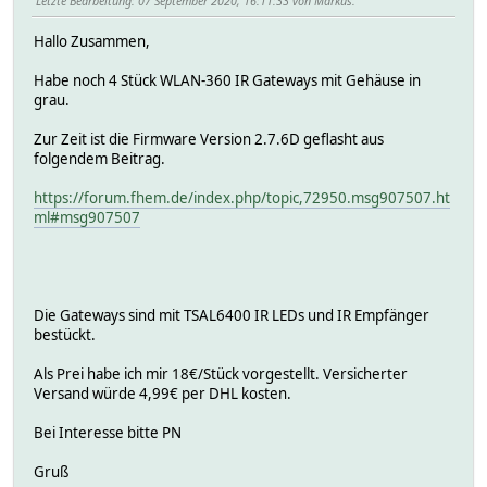
Letzte Bearbeitung
: 07 September 2020, 16:11:33 von Markus.
Hallo Zusammen,
Habe noch 4 Stück WLAN-360 IR Gateways mit Gehäuse in
grau.
Zur Zeit ist die Firmware Version 2.7.6D geflasht aus
folgendem Beitrag.
https://forum.fhem.de/index.php/topic,72950.msg907507.ht
ml#msg907507
Die Gateways sind mit TSAL6400 IR LEDs und IR Empfänger
bestückt.
Als Prei habe ich mir 18€/Stück vorgestellt. Versicherter
Versand würde 4,99€ per DHL kosten.
Bei Interesse bitte PN
Gruß