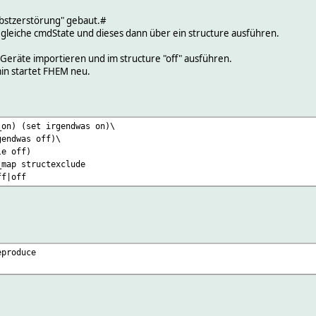
lbstzerstörung" gebaut.#
 gleiche cmdState und dieses dann über ein structure ausführen.
eräte importieren und im structure "off" ausführen.
min startet FHEM neu.
_on) (set irgendwas on)\
gendwas off)\
le off)
_map structexclude
ff|off
eproduce