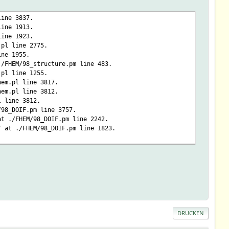
line 3837.
line 1913.
line 1923.
.pl line 2775.
ine 1955.
./FHEM/98_structure.pm line 483.
.pl line 1255.
hem.pl line 3817.
hem.pl line 3812.
l line 3812.
/98_DOIF.pm line 3757.
at ./FHEM/98_DOIF.pm line 2242.
" at ./FHEM/98_DOIF.pm line 1823.
DRUCKEN