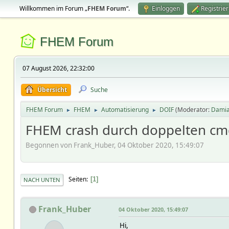
Willkommen im Forum „
FHEM Forum
“.
Einloggen
Registrie
FHEM Forum
07 August 2026, 22:32:00
Übersicht
Suche
FHEM Forum
FHEM
Automatisierung
DOIF
(Moderator:
Dami
►
►
►
FHEM crash durch doppelten cmd
Begonnen von Frank_Huber, 04 Oktober 2020, 15:49:07
Seiten
1
NACH UNTEN
Frank_Huber
04 Oktober 2020, 15:49:07
Hi,