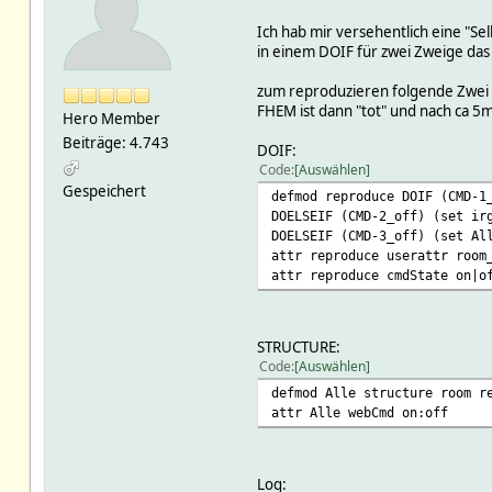
Ich hab mir versehentlich eine "Se
in einem DOIF für zwei Zweige das
zum reproduzieren folgende Zwei G
FHEM ist dann "tot" und nach ca 5
Hero Member
Beiträge: 4.743
DOIF:
Code
Auswählen
Gespeichert
defmod reproduce DOIF (CMD-1
DOELSEIF (CMD-2_off) (set ir
DOELSEIF (CMD-3_off) (set Al
attr reproduce userattr room
attr reproduce cmdState on|o
STRUCTURE:
Code
Auswählen
defmod Alle structure room r
attr Alle webCmd on:off
Log: