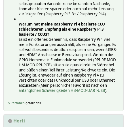
selbstgebauten Variante keine bekannten Nachteile,
kann aber Kosten sparen oder auch auf mehr Leistung
zurückgreifen (Raspberry Pi 3 B+ / Raspberry Pi 4).
Warum hat meine Raspberry Pi 4 basierte CCU
schlechteren Empfang als eine Raspberry Pi 3
basierte / CCU3?
Es ist ein offenes Geheimnis, dass Raspberry Pi 4 viel
mehr Funkstörungen ausstrahlt, als seine Vorgänger. Es
soll wohl besonders deutlich zu spüren sein, wenn USB3-
und HDMI-Anschlüsse in Benutztung sind. Werden die
GPIO-Homematic-Funkmodule verwendet (RPI-RF-MOD,
HM-MOD-RPI-PCB), sitzen sie quasi direkt im Störnebel
und büßen einen Teil ihrer Leistung/Reichweite ein. Die
Lösung ist, entweder auf einen Raspberry Pi 4 zu
verzichten oder das Funkmodul per USB oder Ethernet
abzusetzen (Mein persönlicher Favorit ist nach den
anfänglichen Schwierigkeiten
HB-MOD-UART-USB
).
5 Personen
gefällt das.
Horti