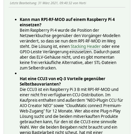
Letzte Bearbeitung
: 31 März 2021, 09:40:32 von Horti
Kann man RPI-RF-MOD auf einem Raspberry Pi 4
einsetzen?
Beim Raspberry Pi 4 wurde die Position der
Netzwerkbuchse gegenüber den Vorgänger-Modellen
verändert, so dass sie nun dem RPI-RF-MOD im Weg
steht. Die Lösung ist, einen
Stacking Header
oder eine
GPIO-Leiste Verlängerung einzusetzen. Dadurch passt
aber das ELV-Gehäuse nicht, und es gibt momentan
keine frei verkäufliche Alternative, aber STL-Dateien
zum Selberdrucken.
Hat eine CCU3 von eQ-3 Vorteile gegenüber
Selbstbauvarianten?
Die CCU3 ist ein Raspberry Pi 3 B mit RPI-RF-MOD und
einer nicht frei verfügbaren CCU-Distribution. Im
Kaufpreis enthalten sind außerdem "NEO-Plugin CCU für
AIO Creator NEO" sowie "CloudMatic connect Premium-
Web-Zugang" für 12 Monate. Wer also eine Plug-n-Play
Lösung sucht und die beiden mitverkauften Produkte
gebrauchen kann, für den ist die CCU3 eine sinnvolle
Wahl. Wer die beiden Beigaben nicht braucht und ein
wenig Bastelarbeit nicht scheut, hat mit einer