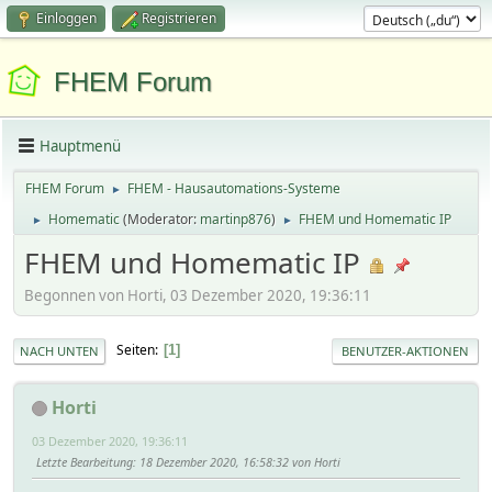
Einloggen
Registrieren
FHEM Forum
Hauptmenü
FHEM Forum
FHEM - Hausautomations-Systeme
►
Homematic
(Moderator:
martinp876
)
FHEM und Homematic IP
►
►
FHEM und Homematic IP
Begonnen von Horti, 03 Dezember 2020, 19:36:11
Seiten
1
NACH UNTEN
BENUTZER-AKTIONEN
Horti
03 Dezember 2020, 19:36:11
Letzte Bearbeitung
: 18 Dezember 2020, 16:58:32 von Horti