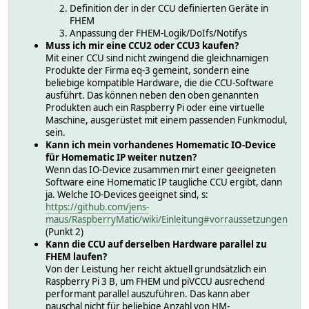
Definition der in der CCU definierten Geräte in
FHEM
Anpassung der FHEM-Logik/DoIfs/Notifys
Muss ich mir eine CCU2 oder CCU3 kaufen?
Mit einer CCU sind nicht zwingend die gleichnamigen
Produkte der Firma eq-3 gemeint, sondern eine
beliebige kompatible Hardware, die die CCU-Software
ausführt. Das können neben den oben genannten
Produkten auch ein Raspberry Pi oder eine virtuelle
Maschine, ausgerüstet mit einem passenden Funkmodul,
sein.
Kann ich mein vorhandenes Homematic IO-Device
für Homematic IP weiter nutzen?
Wenn das IO-Device zusammen mirt einer geeigneten
Software eine Homematic IP taugliche CCU ergibt, dann
ja. Welche IO-Devices geeignet sind, s:
https://github.com/jens-
maus/RaspberryMatic/wiki/Einleitung#vorraussetzungen
(Punkt 2)
Kann die CCU auf derselben Hardware parallel zu
FHEM laufen?
Von der Leistung her reicht aktuell grundsätzlich ein
Raspberry Pi 3 B, um FHEM und piVCCU ausrechend
performant parallel auszuführen. Das kann aber
pauschal nicht für beliebige Anzahl von HM-