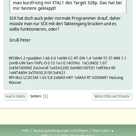
man kurzfristig mit XTAL1 des Target 328p. Das hat bei
mir bestens geklappt!
SCK hat doch auch jeder normale Programmer drauf, daher
müsste man nur SCK mit den Takteingang brücken und es
sollte funktionieren, oder?
Gruß Peter
RPi3Bv1.2 rpiaddon 1.66 6.0 1xHM-CC-RT-DN 1.4 1xHM-TC-IT-WM 1.1
2xHB-UW-Sen-THPL-O 0.15 1x-I 0.14OTAU 1xCUNO2 1.67
2xEM1000WZ 2xUniroll 1xASH2200 3xHMS100T(F) 1xRFXtrx 90
1xWT440H 3xTFA30.3150 5xFA21
RPi1Bv2 LCDCSM 1.63 5.8 2xMAX HKT 1xMAX RT V200KW1 Heizung
Wasser
Seiten
1
NACH OBEN
BENUTZER-AKTIONEN
|
|
Hilfe
Nutzungsbedingungen und Regeln
Nach oben ▲