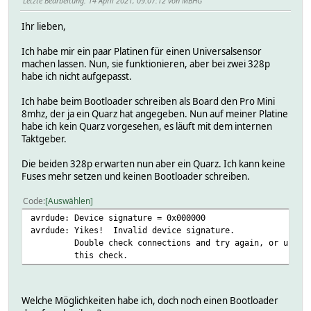
Letzte Bearbeitung
: 14 April 2021, 09:07:12 von MBHG
Ihr lieben,
Ich habe mir ein paar Platinen für einen Universalsensor
machen lassen. Nun, sie funktionieren, aber bei zwei 328p
habe ich nicht aufgepasst.
Ich habe beim Bootloader schreiben als Board den Pro Mini
8mhz, der ja ein Quarz hat angegeben. Nun auf meiner Platine
habe ich kein Quarz vorgesehen, es läuft mit dem internen
Taktgeber.
Die beiden 328p erwarten nun aber ein Quarz. Ich kann keine
Fuses mehr setzen und keinen Bootloader schreiben.
Code
Auswählen
avrdude: Device signature = 0x000000
avrdude: Yikes! Invalid device signature.
Double check connections and try again, or use -F 
this check.
Welche Möglichkeiten habe ich, doch noch einen Bootloader