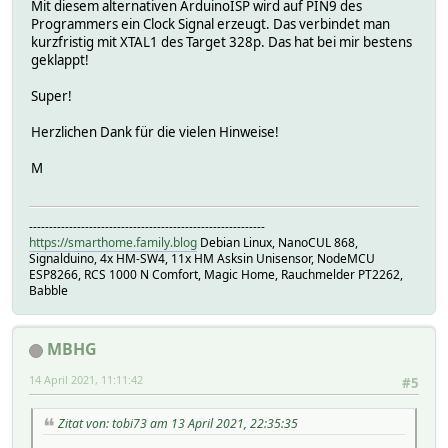
Mit diesem alternativen ArduinoISP wird auf PIN9 des
Programmers ein Clock Signal erzeugt. Das verbindet man
kurzfristig mit XTAL1 des Target 328p. Das hat bei mir bestens
geklappt!
Super!
Herzlichen Dank für die vielen Hinweise!
M
-----------------------------------------------------------
https://smarthome.family.blog
Debian Linux, NanoCUL 868,
Signalduino, 4x HM-SW4, 11x HM Asksin Unisensor, NodeMCU
ESP8266, RCS 1000 N Comfort, Magic Home, Rauchmelder PT2262,
Babble
MBHG
14 April 2021, 11:11:42
#5
Zitat von: tobi73 am 13 April 2021, 22:35:35