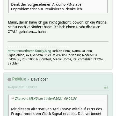
Dank der vorgesehenen Arduino PINs aber
unproblematisch zu realisieren, denke ich.
Mann, daran habe ich gar nicht gedacht, obwohl ich die Platine
selbst noch verändert habe. Ich hab einen Draht direkt an
XTAL1 gehalten.... haha.
-----------------------------------------------------------
https://smarthome.family.blog
Debian Linux, NanoCUL 868,
Signalduino, 4x HM-SW4, 11x HM Asksin Unisensor, NodeMCU
ESP8266, RCS 1000 N Comfort, Magic Home, Rauchmelder PT2262,
Babble
PeMue
Developer
14 April 2021, 14:01:07
#6
Zitat von: MBHG am 14 April 2021, 09:06:56
Mit diesem alternativen ArduinoISP wird auf PIN9 des
Programmers ein Clock Signal erzeugt. Das verbindet