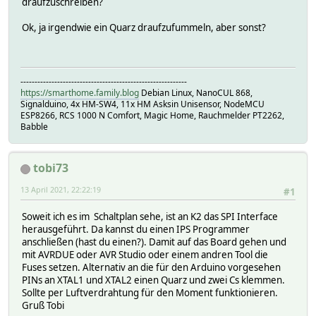
draufzuschreiben?
Ok, ja irgendwie ein Quarz draufzufummeln, aber sonst?
-----------------------------------------------------------
https://smarthome.family.blog
Debian Linux, NanoCUL 868,
Signalduino, 4x HM-SW4, 11x HM Asksin Unisensor, NodeMCU
ESP8266, RCS 1000 N Comfort, Magic Home, Rauchmelder PT2262,
Babble
tobi73
13 April 2021, 22:22:19
#1
Soweit ich es im Schaltplan sehe, ist an K2 das SPI Interface
herausgeführt. Da kannst du einen IPS Programmer
anschließen (hast du einen?). Damit auf das Board gehen und
mit AVRDUE oder AVR Studio oder einem andren Tool die
Fuses setzen. Alternativ an die für den Arduino vorgesehen
PINs an XTAL1 und XTAL2 einen Quarz und zwei Cs klemmen.
Sollte per Luftverdrahtung für den Moment funktionieren.
Gruß Tobi