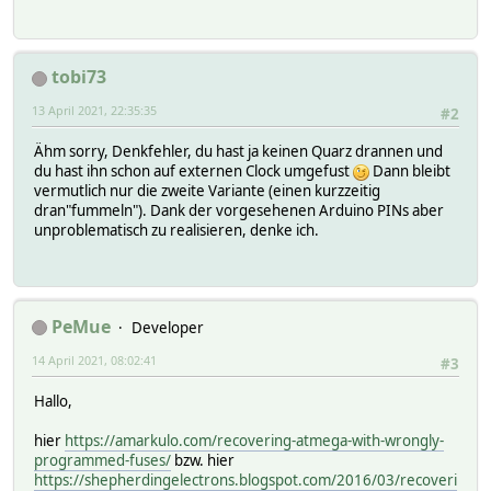
tobi73
13 April 2021, 22:35:35
#2
Ähm sorry, Denkfehler, du hast ja keinen Quarz drannen und
du hast ihn schon auf externen Clock umgefust
Dann bleibt
vermutlich nur die zweite Variante (einen kurzzeitig
dran"fummeln"). Dank der vorgesehenen Arduino PINs aber
unproblematisch zu realisieren, denke ich.
PeMue
Developer
14 April 2021, 08:02:41
#3
Hallo,
hier
https://amarkulo.com/recovering-atmega-with-wrongly-
programmed-fuses/
bzw. hier
https://shepherdingelectrons.blogspot.com/2016/03/recoveri