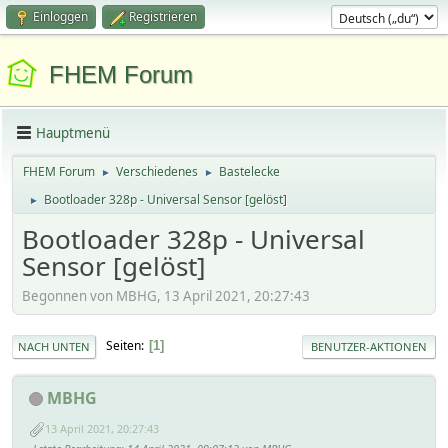
Einloggen
Registrieren
FHEM Forum
Hauptmenü
FHEM Forum
Verschiedenes
Bastelecke
►
►
Bootloader 328p - Universal Sensor [gelöst]
►
Bootloader 328p - Universal
Sensor [gelöst]
Begonnen von MBHG, 13 April 2021, 20:27:43
Seiten
1
NACH UNTEN
BENUTZER-AKTIONEN
MBHG
13 April 2021, 20:27:43