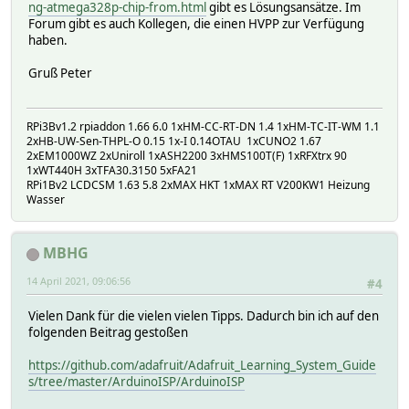
ng-atmega328p-chip-from.html
gibt es Lösungsansätze. Im
Forum gibt es auch Kollegen, die einen HVPP zur Verfügung
haben.
Gruß Peter
RPi3Bv1.2 rpiaddon 1.66 6.0 1xHM-CC-RT-DN 1.4 1xHM-TC-IT-WM 1.1
2xHB-UW-Sen-THPL-O 0.15 1x-I 0.14OTAU 1xCUNO2 1.67
2xEM1000WZ 2xUniroll 1xASH2200 3xHMS100T(F) 1xRFXtrx 90
1xWT440H 3xTFA30.3150 5xFA21
RPi1Bv2 LCDCSM 1.63 5.8 2xMAX HKT 1xMAX RT V200KW1 Heizung
Wasser
MBHG
14 April 2021, 09:06:56
#4
Vielen Dank für die vielen vielen Tipps. Dadurch bin ich auf den
folgenden Beitrag gestoßen
https://github.com/adafruit/Adafruit_Learning_System_Guide
s/tree/master/ArduinoISP/ArduinoISP