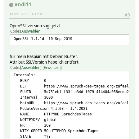
andi11
30 Mai 2021, 14:12:32
#3
OpenSSL version sagt jetzt
Code
Auswählen
OpenSSL 1.1.1d 10 Sep 2019
für mein Raspian mit Debian Buster.
Attribut SSLVersion habe ich entfert
Code
Auswählen
Erweitern
Internals:
BUSY 0
DEF https://www.spruch-des-tages.org/zufaellige-s
FUUID 5d751ebf-f33f-e34d-f079-414404a058ecdb2c
Interval 3600
MainURL https://www.spruch-des-tages.org/zufaellige-
ModuleVersion 4.1.08 - 1.4.2021
NAME HTTPMOD_SpruchdesTages
NOTIFYDEV global
NR 269
NTFY_ORDER 50-HTTPMOD_SpruchdesTages
STATE ???