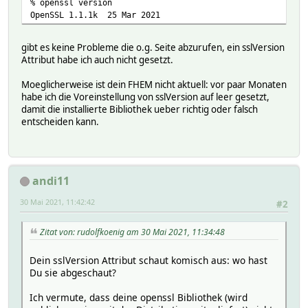
% openssl version
timeout 2
OpenSSL 1.1.1k 25 Mar 2021
url https://www.spruch-des-tages.org/zufaellige
sslargs:
gibt es keine Probleme die o.g. Seite abzurufen, ein sslVersion
QUEUE:
Attribut habe ich auch nicht gesetzt.
READINGS:
2021-05-28 11:18:44 Spruch Was man ersetzen ka
Moeglicherweise ist dein FHEM nicht aktuell: vor paar Monaten
2021-05-30 06:29:09 row1 Was man ersetzen ka
habe ich die Voreinstellung von sslVersion auf leer gesetzt,
2021-05-30 06:29:09 row2 geliebt
damit die installierte Bibliothek ueber richtig oder falsch
2021-05-30 06:29:09 row3
entscheiden kann.
2021-05-30 06:29:09 row4
2021-05-30 06:29:09 row5
REQUEST:
context reading
data
andi11
header
ignoreredirects 0
30 Mai 2021, 11:42:42
#2
num unknown
retryCount 0
Zitat von: rudolfkoenig am 30 Mai 2021, 11:34:48
type update
url https://www.spruch-des-tages.org/zufaellige
Attributes:
Dein sslVersion Attribut schaut komisch aus: wo hast
DbLogExclude .*
Du sie abgeschaut?
enableControlSet 1
reading01Name Spruch
Ich vermute, dass deine openssl Bibliothek (wird
reading01Regex