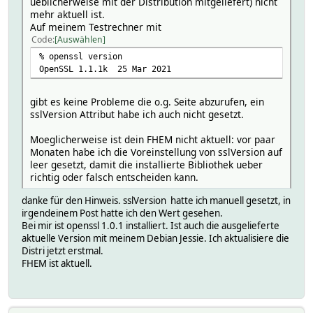
ueblicherweise mit der Distribution mitgeliefert) nicht
\n.*\n\s*(.*)[.].*<\/a>
mehr aktuell ist.
room Versuche
Auf meinem Testrechner mit
sslVersion !TLSv1:!TLSv1_1:TLSv1_2:!SSLv23:!SSLv3:!SSL
Code
Auswählen
userReadings row1 { flowText(ReadingsVal($NAME,"Spruch"
% openssl version
row2 { flowText(ReadingsVal($NAME,"Spruch",""),4,2)},
OpenSSL 1.1.1k 25 Mar 2021
row3 { flowText(ReadingsVal($NAME,"Spruch",""),4,3)},
row4 { flowText(ReadingsVal($NAME,"Spruch",""),4,4)},
row5 { flowText(ReadingsVal($NAME,"Spruch",""),4,5)}
gibt es keine Probleme die o.g. Seite abzurufen, ein
sslVersion Attribut habe ich auch nicht gesetzt.
Moeglicherweise ist dein FHEM nicht aktuell: vor paar
Monaten habe ich die Voreinstellung von sslVersion auf
leer gesetzt, damit die installierte Bibliothek ueber
richtig oder falsch entscheiden kann.
danke für den Hinweis. sslVersion hatte ich manuell gesetzt, in
irgendeinem Post hatte ich den Wert gesehen.
Bei mir ist openssl 1.0.1 installiert. Ist auch die ausgelieferte
aktuelle Version mit meinem Debian Jessie. Ich aktualisiere die
Distri jetzt erstmal.
FHEM ist aktuell.