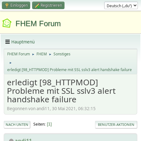
Einloggen
Registrieren
FHEM Forum
Hauptmenü
FHEM Forum
FHEM
Sonstiges
►
►
►
erledigt [98_HTTPMOD] Probleme mit SSL sslv3 alert handshake failure
erledigt [98_HTTPMOD]
Probleme mit SSL sslv3 alert
handshake failure
Begonnen von andi11, 30 Mai 2021, 06:32:15
Seiten
1
NACH UNTEN
BENUTZER-AKTIONEN
andi11