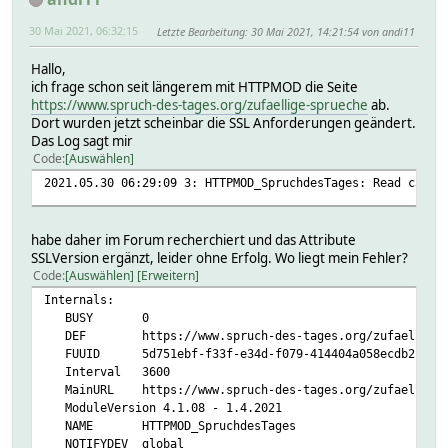
30 Mai 2021, 06:32:15
Letzte Bearbeitung
: 30 Mai 2021, 14:21:54 von andi11
Hallo,
ich frage schon seit längerem mit HTTPMOD die Seite
https://www.spruch-des-tages.org/zufaellige-sprueche
ab.
Dort wurden jetzt scheinbar die SSL Anforderungen geändert.
Das Log sagt mir
Code
Auswählen
2021.05.30 06:29:09 3: HTTPMOD_SpruchdesTages: Read callb
habe daher im Forum recherchiert und das Attribute
SSLVersion ergänzt, leider ohne Erfolg. Wo liegt mein Fehler?
Code
Auswählen
Erweitern
Internals:
BUSY 0
DEF https://www.spruch-des-tages.org/zufaellige-s
FUUID 5d751ebf-f33f-e34d-f079-414404a058ecdb2c
Interval 3600
MainURL https://www.spruch-des-tages.org/zufaellige-
ModuleVersion 4.1.08 - 1.4.2021
NAME HTTPMOD_SpruchdesTages
NOTIFYDEV global