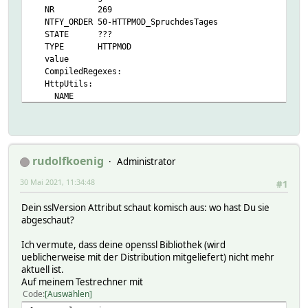
NR 269
NTFY_ORDER 50-HTTPMOD_SpruchdesTages
STATE ???
TYPE HTTPMOD
value
CompiledRegexes:
HttpUtils:
NAME
addr https://www.spruch-des-tages.org:443
auth 0
compress 1
conn
data
rudolfkoenig
Administrator
displayurl https://www.spruch-des-tages.org/zufaellig
30 Mai 2021, 11:34:48
header
#1
host www.spruch-des-tages.org
Dein sslVersion Attribut schaut komisch aus: wo hast Du sie
httpversion 1.0
abgeschaut?
hu_blocking 0
hu_port 443
Ich vermute, dass deine openssl Bibliothek (wird
hu_portSfx
ueblicherweise mit der Distribution mitgeliefert) nicht mehr
ignoreredirects 1
aktuell ist.
loglevel 4
Auf meinem Testrechner mit
path /zufaellige-sprueche
Code
Auswählen
protocol https
redirects 0