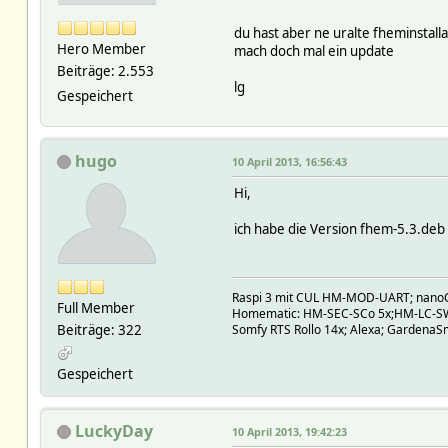
du hast aber ne uralte fheminstalla
Hero Member
mach doch mal ein update
Beiträge: 2.553
lg
Gespeichert
hugo
10 April 2013, 16:56:43
Hi,
ich habe die Version fhem-5.3.deb 
Raspi 3 mit CUL HM-MOD-UART; nano
Full Member
Homematic: HM-SEC-SCo 5x;HM-LC-S
Beiträge: 322
Somfy RTS Rollo 14x; Alexa; GardenaSm
Gespeichert
LuckyDay
10 April 2013, 19:42:23