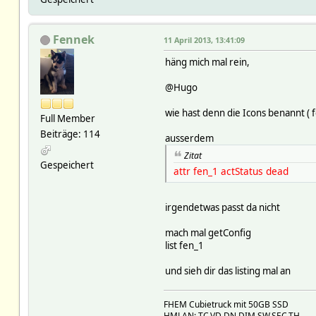
Fennek
11 April 2013, 13:41:09
häng mich mal rein,
@Hugo
wie hast denn die Icons benannt ( 
Full Member
Beiträge: 114
ausserdem
Zitat
Gespeichert
attr fen_1 actStatus dead
irgendetwas passt da nicht
mach mal getConfig
list fen_1
und sieh dir das listing mal an
FHEM Cubietruck mit 50GB SSD
HMLAN: TC,VD,DN,DIM,SW,SEC,TH