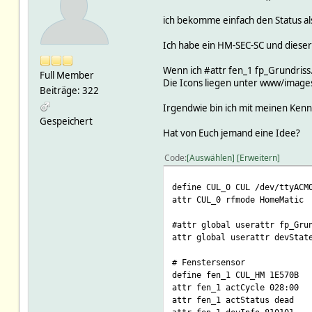
ich bekomme einfach den Status al
Ich habe ein HM-SEC-SC und dieser 
Wenn ich #attr fen_1 fp_Grundriss.
Full Member
Die Icons liegen unter www/images
Beiträge: 322
Irgendwie bin ich mit meinen Ken
Gespeichert
Hat von Euch jemand eine Idee?
Code
Auswählen
Erweitern
define CUL_0 CUL /dev/ttyACM
attr CUL_0 rfmode HomeMatic
#attr global userattr fp_Gru
attr global userattr devStat
# Fenstersensor
define fen_1 CUL_HM 1E570B
attr fen_1 actCycle 028:00
attr fen_1 actStatus dead