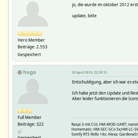
jo, die wurde im oktober 2012 erste
update, bitte
Hero Member
Beiträge: 2.553
Gespeichert
hugo
10 April 2013, 22:39:15
Entschuldigung, aber ich war es et
Ich habe jetzt den Update und Res
Aber leider funktionieren die Icon
Full Member
Beiträge: 322
Raspi 3 mit CUL HM-MOD-UART; nano
Homematic: HM-SEC-SCo 5x;HM-LC-S
Somfy RTS Rollo 14x; Alexa; GardenaSm
Gespeichert