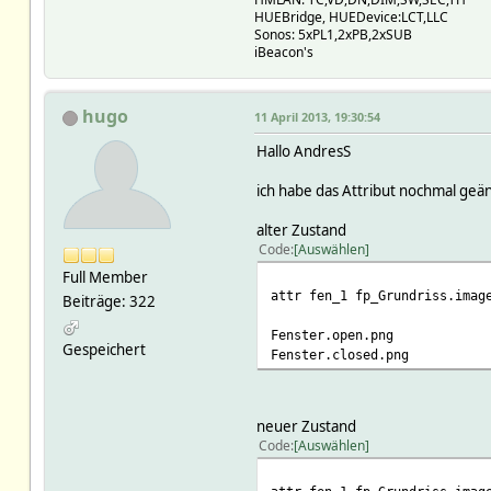
HUEBridge, HUEDevice:LCT,LLC
Sonos: 5xPL1,2xPB,2xSUB
iBeacon's
hugo
11 April 2013, 19:30:54
Hallo AndresS
ich habe das Attribut nochmal ge
alter Zustand
Code
Auswählen
Full Member
attr fen_1 fp_Grundriss.imag
Beiträge: 322
Fenster.open.png
Gespeichert
Fenster.closed.png
neuer Zustand
Code
Auswählen