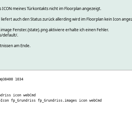
s ICON meines Türkontakts nicht im Floorplan angezeigt.
liefert auch den Status zurück allerding wird im Floorplan kein Icon angez
image Fenster.{state}.png aktiviere erhalte ich einen Fehler.
/default/.
ntnissen am Ende.
0@38400 1034
ndriss icon webCmd
eIcon fp_Grundriss fp_Grundriss.images icon webCmd