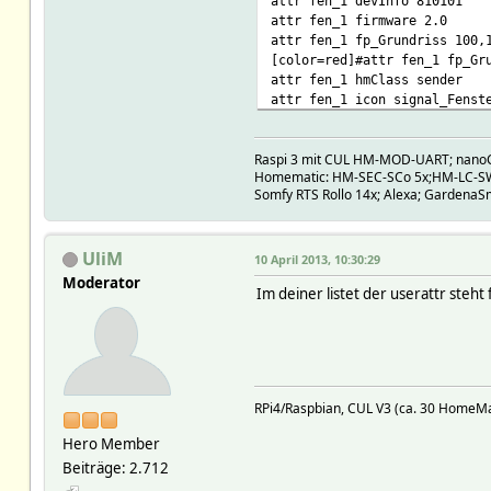
attr fen_1 devInfo 810101
attr fen_1 firmware 2.0
attr fen_1 fp_Grundriss 100,
[color=red]#attr fen_1 fp_Gr
attr fen_1 hmClass sender
attr fen_1 icon signal_Fenst
attr fen_1 model HM-SEC-SC
attr fen_1 protLastRcv 2013-
Raspi 3 mit CUL HM-MOD-UART; nano
attr fen_1 protSndCnt 2
Homematic: HM-SEC-SCo 5x;HM-LC-S
attr fen_1 protSndLast 2013-
Somfy RTS Rollo 14x; Alexa; GardenaSm
attr fen_1 room CUL_HM
attr fen_1 serialNr JEQ07155
attr fen_1 subType threeStat
UliM
define FileLog_fen_1 FileLog
10 April 2013, 10:30:29
attr FileLog_fen_1 logtype t
Moderator
Im deiner listet der userattr steht 
attr FileLog_fen_1 room CUL_
define fen_1_n notify fen_1 
# Floorplan
define Grundriss FLOORPLAN
RPi4/Raspbian, CUL V3 (ca. 30 HomeMat
attr Grundriss fp_arrange 1
Hero Member
Beiträge: 2.712