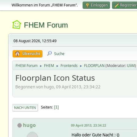
Willkommen im Forum „
FHEM Forum
“.
Einloggen
Registrie
FHEM Forum
08 August 2026, 12:55:49
Übersicht
Suche
FHEM Forum
FHEM
Frontends
FLOORPLAN
(Moderator:
UliM
)
►
►
►
Floorplan Icon Status
Begonnen von hugo, 09 April 2013, 23:34:22
Seiten
1
NACH UNTEN
hugo
09 April 2013, 23:34:22
Hallo oder Gute Nacht :-))