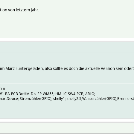
tion von letztem Jahr,
im März runtergeladen, also sollte es doch die aktuelle Version sein oder
CUL
W1-BA-PCB 3x;HM-Dis-EP-WM55; HM-LC-SW4-PCB; ARLO;
artDevice; Stromzähler(GPIO); shelly1; shelly2.5;Wasserzähler(GPIO);Brenners