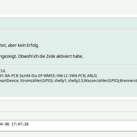
et, aber kein Erfolg.
gezeigt. Obwohl ich die Zeile aktiviert habe.
CUL
W1-BA-PCB 3x;HM-Dis-EP-WM55; HM-LC-SW4-PCB; ARLO;
artDevice; Stromzähler(GPIO); shelly1; shelly2.5;Wasserzähler(GPIO);Brenners
04-06 17:47:28