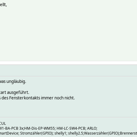
llt,
was ungläubig.
tart ausgeführt.
s des Fensterkontakts immer noch nicht.
CUL
W1-BA-PCB 3x;HM-Dis-EP-WM55; HM-LC-SW4-PCB; ARLO;
artDevice; Stromzähler(GPIO); shelly1; shelly2.5;Wasserzähler(GPIO);Brenners