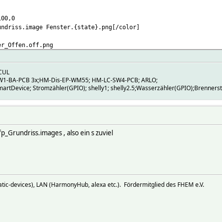
100,0
undriss.image Fenster.{state}.png[/color]
er_Offen.off.png
04-06 17:47:28
CUL
W1-BA-PCB 3x;HM-Dis-EP-WM55; HM-LC-SW4-PCB; ARLO;
04-04 19:24:47
artDevice; Stromzähler(GPIO); shelly1; shelly2.5;Wasserzähler(GPIO);Brenners
15
eSensor
 /var/log/fhem/fen_1-%Y.log fen_1
ext
fp_Grundriss.images , also ein s zuviel
HM
{if ("%" eq "open") {fhem "set st_1 on"}}
ic-devices), LAN (HarmonyHub, alexa etc.). Fördermitglied des FHEM e.V.