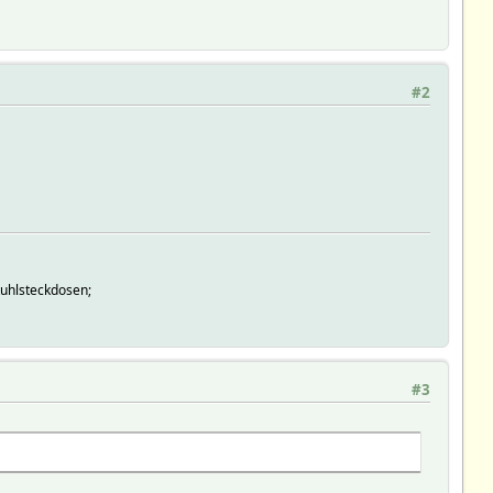
#2
tuhlsteckdosen;
#3