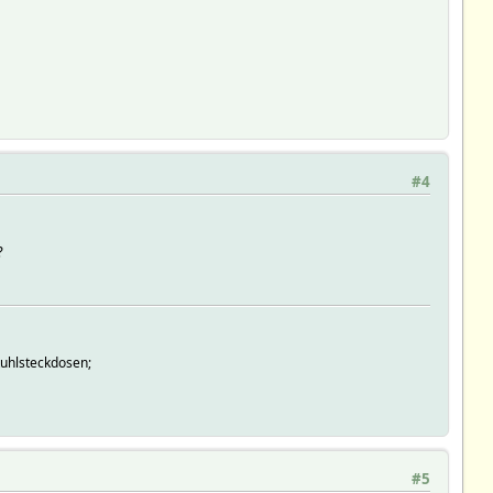
#4
?
tuhlsteckdosen;
#5