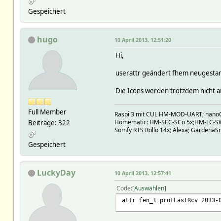
Gespeichert
hugo
10 April 2013, 12:51:20
Hi,
userattr geändert fhem neugestart
Die Icons werden trotzdem nicht an
Full Member
Raspi 3 mit CUL HM-MOD-UART; nano
Homematic: HM-SEC-SCo 5x;HM-LC-S
Beiträge: 322
Somfy RTS Rollo 14x; Alexa; GardenaSm
Gespeichert
LuckyDay
10 April 2013, 12:57:41
Code
Auswählen
attr fen_1 protLastRcv 2013-