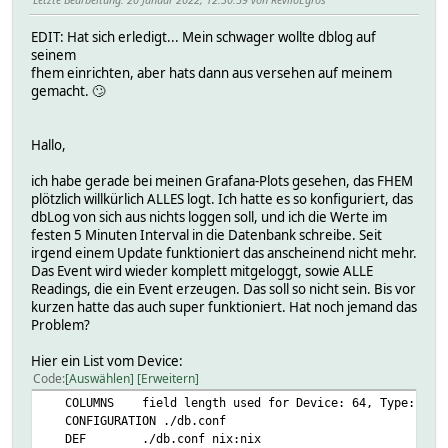
EDIT: Hat sich erledigt... Mein schwager wollte dblog auf
seinem
fhem einrichten, aber hats dann aus versehen auf meinem
gemacht. 🙄
Hallo,
ich habe gerade bei meinen Grafana-Plots gesehen, das FHEM
plötzlich willkürlich ALLES logt. Ich hatte es so konfiguriert, das
dbLog von sich aus nichts loggen soll, und ich die Werte im
festen 5 Minuten Interval in die Datenbank schreibe. Seit
irgend einem Update funktioniert das anscheinend nicht mehr.
Das Event wird wieder komplett mitgeloggt, sowie ALLE
Readings, die ein Event erzeugen. Das soll so nicht sein. Bis vor
kurzen hatte das auch super funktioniert. Hat noch jemand das
Problem?
Hier ein List vom Device:
Code
Auswählen
Erweitern
COLUMNS field length used for Device: 64, Type: 64, Ev
CONFIGURATION ./db.conf
DEF ./db.conf nix:nix