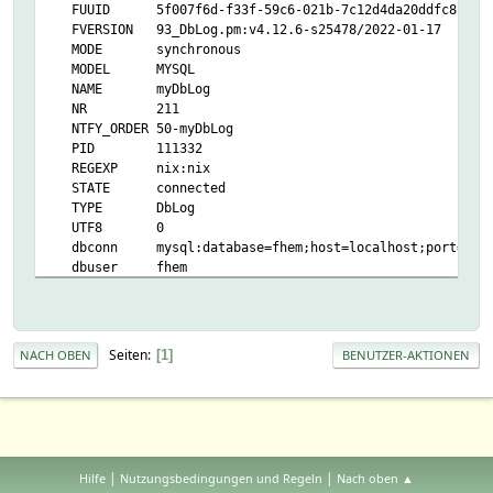
FUUID 5f007f6d-f33f-59c6-021b-7c12d4da20ddfc81
FVERSION 93_DbLog.pm:v4.12.6-s25478/2022-01-17
MODE synchronous
MODEL MYSQL
NAME myDbLog
NR 211
NTFY_ORDER 50-myDbLog
PID 111332
REGEXP nix:nix
STATE connected
TYPE DbLog
UTF8 0
dbconn mysql:database=fhem;host=localhost;port=330
dbuser fhem
HELPER:
COLSET 1
DEVICECOL 64
EVENTCOL 0
Seiten
1
NACH OBEN
BENUTZER-AKTIONEN
OLDSTATE connected
PACKAGE main
READINGCOL 64
TC current
TH history
TYPECOL 64
|
|
Hilfe
Nutzungsbedingungen und Regeln
Nach oben ▲
UNITCOL 32