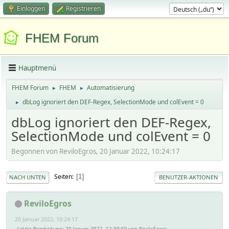
Einloggen
Registrieren
FHEM Forum
Hauptmenü
FHEM Forum
FHEM
Automatisierung
►
►
dbLog ignoriert den DEF-Regex, SelectionMode und colEvent = 0
►
dbLog ignoriert den DEF-Regex,
SelectionMode und colEvent = 0
Begonnen von ReviloEgros, 20 Januar 2022, 10:24:17
Seiten
1
NACH UNTEN
BENUTZER-AKTIONEN
ReviloEgros
20 Januar 2022, 10:24:17
Letzte Bearbeitung
: 20 Januar 2022, 12:30:59 von ReviloEgros