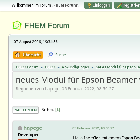
Willkommen im Forum „
FHEM Forum
“.
Einloggen
Registrie
FHEM Forum
07 August 2026, 19:34:58
Übersicht
Suche
FHEM Forum
FHEM
Ankündigungen
neues Modul für Epson B
►
►
►
neues Modul für Epson Beamer 
Begonnen von hapege, 05 Februar 2022, 08:50:27
Seiten
1
NACH UNTEN
hapege
05 Februar 2022, 08:50:27
Developer
Hallo fhem'ler mit einem Espon B