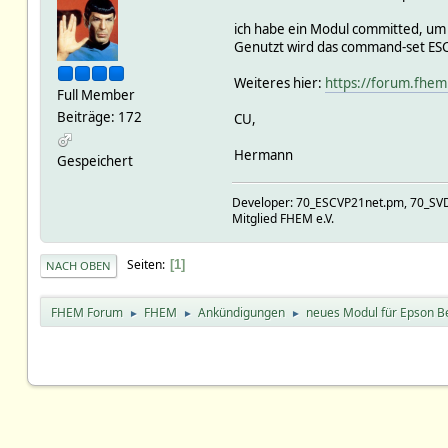
ich habe ein Modul committed, u
Genutzt wird das command-set ESC
Weiteres hier:
https://forum.fhem
Full Member
Beiträge: 172
CU,
Hermann
Gespeichert
Developer: 70_ESCVP21net.pm, 70_SV
Mitglied FHEM e.V.
Seiten
1
NACH OBEN
FHEM Forum
FHEM
Ankündigungen
neues Modul für Epson B
►
►
►