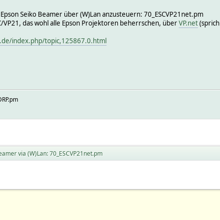
m Epson Seiko Beamer über (W)Lan anzusteuern: 70_ESCVP21net.pm
/VP21, das wohl alle Epson Projektoren beherrschen, über
VP.net
(sprich
.de/index.php/topic,125867.0.html
DRP.pm
eamer via (W)Lan: 70_ESCVP21net.pm