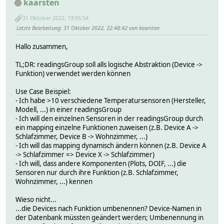
kaarsten
31 Oktober 2022, 19:05:54
Letzte Bearbeitung
: 31 Oktober 2022, 22:48:42 von kaarsten
Hallo zusammen,
TL;DR: readingsGroup soll alls logische Abstraktion (Device ->
Funktion) verwendet werden können
Use Case Beispiel:
- Ich habe >10 verschiedene Temperatursensoren (Hersteller,
Modell, ...) in einer readingsGroup
- Ich will den einzelnen Sensoren in der readingsGroup durch
ein mapping einzelne Funktionen zuweisen (z.B. Device A ->
Schlafzimmer, Device B -> Wohnzimmer, ...)
- Ich will das mapping dynamisch ändern können (z.B. Device A
-> Schlafzimmer => Device X -> Schlafzimmer)
- Ich will, dass andere Komponenten (Plots, DOIF, ...) die
Sensoren nur durch ihre Funktion (z.B. Schlafzimmer,
Wohnzimmer, ...) kennen
Wieso nicht...
...die Devices nach Funktion umbenennen? Device-Namen in
der Datenbank müssten geändert werden; Umbenennung in