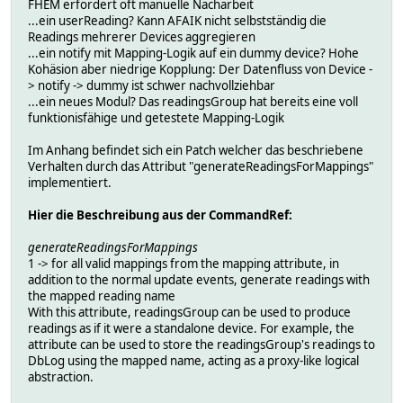
FHEM erfordert oft manuelle Nacharbeit
...ein userReading? Kann AFAIK nicht selbstständig die
Readings mehrerer Devices aggregieren
...ein notify mit Mapping-Logik auf ein dummy device? Hohe
Kohäsion aber niedrige Kopplung: Der Datenfluss von Device -
> notify -> dummy ist schwer nachvollziehbar
...ein neues Modul? Das readingsGroup hat bereits eine voll
funktionisfähige und getestete Mapping-Logik
Im Anhang befindet sich ein Patch welcher das beschriebene
Verhalten durch das Attribut "generateReadingsForMappings"
implementiert.
Hier die Beschreibung aus der CommandRef:
generateReadingsForMappings
1 -> for all valid mappings from the mapping attribute, in
addition to the normal update events, generate readings with
the mapped reading name
With this attribute, readingsGroup can be used to produce
readings as if it were a standalone device. For example, the
attribute can be used to store the readingsGroup's readings to
DbLog using the mapped name, acting as a proxy-like logical
abstraction.