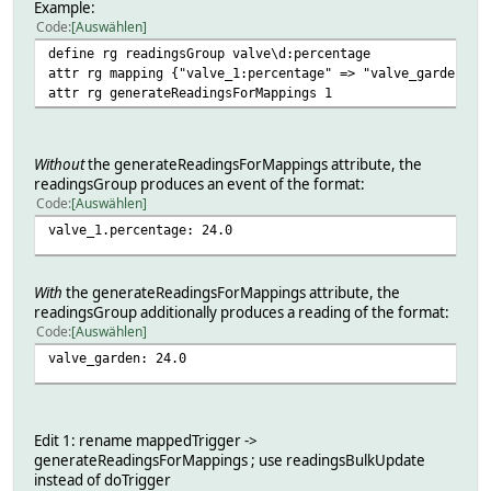
Example:
Code
Auswählen
define rg readingsGroup valve\d:percentage
attr rg mapping {"valve_1:percentage" => "valve_garden", 
attr rg generateReadingsForMappings 1
Without
the generateReadingsForMappings attribute, the
readingsGroup produces an event of the format:
Code
Auswählen
valve_1.percentage: 24.0
With
the generateReadingsForMappings attribute, the
readingsGroup additionally produces a reading of the format:
Code
Auswählen
valve_garden: 24.0
Edit 1: rename mappedTrigger ->
generateReadingsForMappings ; use readingsBulkUpdate
instead of doTrigger