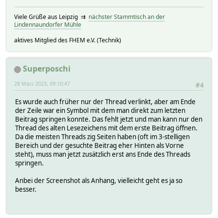
Viele Grüße aus Leipzig ⇉
nächster Stammtisch an der
Lindennaundorfer Mühle
aktives Mitglied des FHEM e.V. (Technik)
Superposchi
28 März 2023, 09:10:47
#4
Es wurde auch früher nur der Thread verlinkt, aber am Ende
der Zeile war ein Symbol mit dem man direkt zum letzten
Beitrag springen konnte. Das fehlt jetzt und man kann nur den
Thread des alten Lesezeichens mit dem erste Beitrag öffnen.
Da die meisten Threads zig Seiten haben (oft im 3-stelligen
Bereich und der gesuchte Beitrag eher Hinten als Vorne
steht), muss man jetzt zusätzlich erst ans Ende des Threads
springen.
Anbei der Screenshot als Anhang, vielleicht geht es ja so
besser.