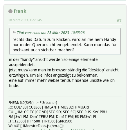
frank
28 März 2023, 15:23:45
#7
Zitat von: enno am 28 März 2023, 10:55:28
rechts das Datum zum Klicken, wird an meinem Handy
nur in der Queransicht eingeblendet. Kann man das für
hochkant auch sichtbar machen?
in der "handy" ansicht werden so einige elemente
ausgeblendet.
jetzt muss/kann man im browser ständig die "desktop" ansicht
erzwingen, um alle infos angezeigt zu bekommen.
eine auf immer mehr webseiten zu findende unsitte wie ich
finde.
FHEM: 6.0(SVN) => Pi3(buster)
IO: CUL433|CUL868|HMLAN|HMUSB2|HMUART
CUL_HM: CC-TC|CC-VD|SEC-SD|SEC-SC|SEC-RHS|Sw1PBU-
FM|Sw1-FM|Dim1TPBU-FM|Dim1T-FM|ES-PMSw1-Pl
IT: ITZ500|ITT1500|ITR1500|GRR3500
WebUI [HMdeviceTools.js (hm.js)]: