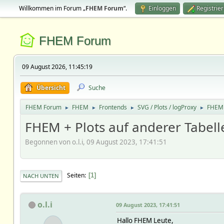
Willkommen im Forum „
FHEM Forum
“.
Einloggen
Registrie
FHEM Forum
09 August 2026, 11:45:19
Übersicht
Suche
FHEM Forum
FHEM
Frontends
SVG / Plots / logProxy
FHEM +
►
►
►
►
FHEM + Plots auf anderer Tabelle
Begonnen von o.l.i, 09 August 2023, 17:41:51
Seiten
1
NACH UNTEN
o.l.i
09 August 2023, 17:41:51
Hallo FHEM Leute,