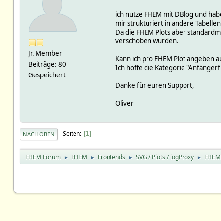
ich nutze FHEM mit DBlog und habe
mir strukturiert in andere Tabelle
Da die FHEM Plots aber standardmäß
verschoben wurden.
Jr. Member
Kann ich pro FHEM Plot angeben au
Beiträge: 80
Ich hoffe die Kategorie "Anfänger
Gespeichert
Danke für euren Support,
Oliver
Seiten
1
NACH OBEN
FHEM Forum
FHEM
Frontends
SVG / Plots / logProxy
FHEM +
►
►
►
►