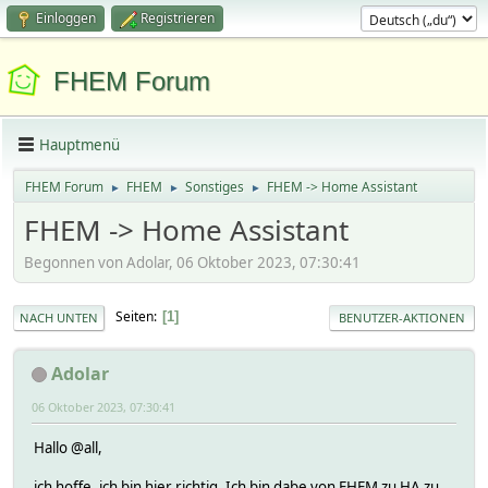
Einloggen
Registrieren
FHEM Forum
Hauptmenü
FHEM Forum
FHEM
Sonstiges
FHEM -> Home Assistant
►
►
►
FHEM -> Home Assistant
Begonnen von Adolar, 06 Oktober 2023, 07:30:41
Seiten
1
NACH UNTEN
BENUTZER-AKTIONEN
Adolar
06 Oktober 2023, 07:30:41
Hallo @all,
ich hoffe, ich bin hier richtig. Ich bin dabe von FHEM zu HA zu