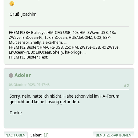
Gruß, Joachim
FHEM PI3B+ Bullseye: HM-CFG-USB, 40x HM, ZWave-USB, 13x
ZWave, EnOcean-PI, 15x EnOcean, HUE/deCONZ, CO2, ESP-
Multisensor, Shelly, alexa-fhem, ...
FHEM PI2 Buster: HM-CFG-USB, 25x HM, ZWave-USB, 4x ZWave,
EnOcean-PI, 3x EnOcean, Shelly, ha-bridge, ...
FHEM PI3 Buster (Test)
Adolar
06 Oktober 2023, 07:47:43
#2
Sorry, nein, hatte ich ni9cht. Habe schon viel im HA-Forum
gesucht und keine Lösung gefunden.
Danke
Seiten
1
NACH OBEN
BENUTZER-AKTIONEN