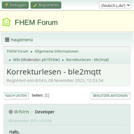
Einloggen
Registrieren
FHEM Forum
Hauptmenü
FHEM Forum
Allgemeine Informationen
►
Wiki
(Moderator:
ph1959de
)
Korrekturlesen - ble2mqtt
►
►
Korrekturlesen - ble2mqtt
Begonnen von drhirn, 08 November 2023, 15:53:54
Seiten
1
NACH UNTEN
BENUTZER-AKTIONEN
drhirn
Developer
08 November 2023, 15:53:54
Hallo,