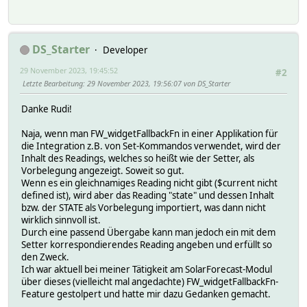
DS_Starter
Developer
29 November 2023, 19:45:52
#2
Letzte Bearbeitung
: 29 November 2023, 19:56:07 von DS_Starter
Danke Rudi!
Naja, wenn man FW_widgetFallbackFn in einer Applikation für
die Integration z.B. von Set-Kommandos verwendet, wird der
Inhalt des Readings, welches so heißt wie der Setter, als
Vorbelegung angezeigt. Soweit so gut.
Wenn es ein gleichnamiges Reading nicht gibt ($current nicht
defined ist), wird aber das Reading "state" und dessen Inhalt
bzw. der STATE als Vorbelegung importiert, was dann nicht
wirklich sinnvoll ist.
Durch eine passend Übergabe kann man jedoch ein mit dem
Setter korrespondierendes Reading angeben und erfüllt so
den Zweck.
Ich war aktuell bei meiner Tätigkeit am SolarForecast-Modul
über dieses (vielleicht mal angedachte) FW_widgetFallbackFn-
Feature gestolpert und hatte mir dazu Gedanken gemacht.