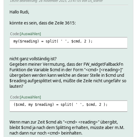
Letzte Bearbeitung
: 28 November 2023, 23:47:05 von DS_Starter
Hallo Rudi,
könnte es sein, dass die Zeile 3615:
Code
Auswählen
my($reading) = split( ' ', $cmd, 2 );
nicht ganz vollständig ist?
Gegeben meiner Vermutung, dass der FW_widgetFallbackFn
Funktion die Variable $cmd in der Form "<cmd> [<reading>]"
übergeben werden kann welche an dieser Stelle in $cmd und
$reading aufgesplittet wird, müßte die Zeile nicht ungefähr so
lauten?
Code
Auswählen
($cmd, my $reading) = split( ' ', $cmd, 2 );
Wenn man zur Zeit $cmd als "<cmd> <reading>" übergibt,
bleibt $cmd ja nach dem Splitting erhalten, müsste aber m.M.
nach dann nur noch <cmd> beinhalten.