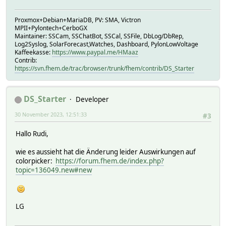
Proxmox+Debian+MariaDB, PV: SMA, Victron
MPII+Pylontech+CerboGX
Maintainer: SSCam, SSChatBot, SSCal, SSFile, DbLog/DbRep,
Log2Syslog, SolarForecast,Watches, Dashboard, PylonLowVoltage
Kaffeekasse:
https://www.paypal.me/HMaaz
Contrib:
https://svn.fhem.de/trac/browser/trunk/fhem/contrib/DS_Starter
DS_Starter
Developer
30 November 2023, 12:51:33
#3
Hallo Rudi,
wie es aussieht hat die Änderung leider Auswirkungen auf
colorpicker:
https://forum.fhem.de/index.php?
topic=136049.new#new
LG