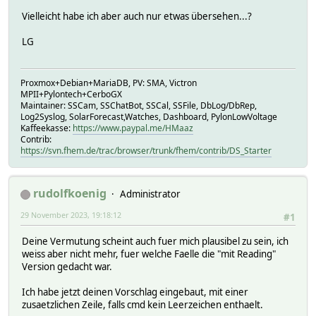
Vielleicht habe ich aber auch nur etwas übersehen...?
LG
Proxmox+Debian+MariaDB, PV: SMA, Victron
MPII+Pylontech+CerboGX
Maintainer: SSCam, SSChatBot, SSCal, SSFile, DbLog/DbRep,
Log2Syslog, SolarForecast,Watches, Dashboard, PylonLowVoltage
Kaffeekasse:
https://www.paypal.me/HMaaz
Contrib:
https://svn.fhem.de/trac/browser/trunk/fhem/contrib/DS_Starter
rudolfkoenig
Administrator
29 November 2023, 19:18:12
#1
Deine Vermutung scheint auch fuer mich plausibel zu sein, ich
weiss aber nicht mehr, fuer welche Faelle die "mit Reading"
Version gedacht war.
Ich habe jetzt deinen Vorschlag eingebaut, mit einer
zusaetzlichen Zeile, falls cmd kein Leerzeichen enthaelt.