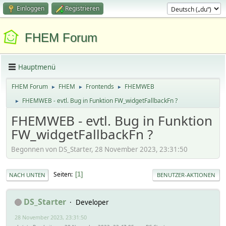
Einloggen
Registrieren
FHEM Forum
Hauptmenü
FHEM Forum
FHEM
Frontends
FHEMWEB
►
►
►
FHEMWEB - evtl. Bug in Funktion FW_widgetFallbackFn ?
►
FHEMWEB - evtl. Bug in Funktion
FW_widgetFallbackFn ?
Begonnen von DS_Starter, 28 November 2023, 23:31:50
Seiten
1
NACH UNTEN
BENUTZER-AKTIONEN
DS_Starter
Developer
28 November 2023, 23:31:50