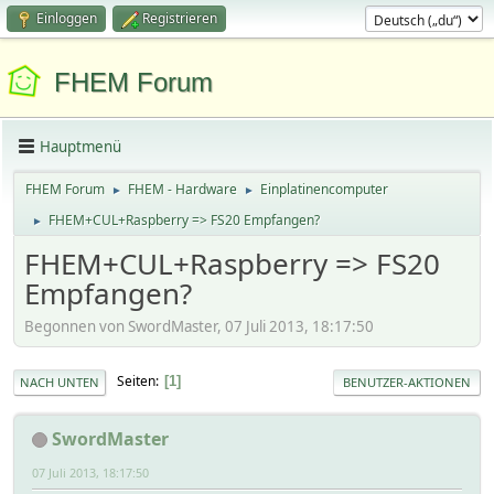
Einloggen
Registrieren
FHEM Forum
Hauptmenü
FHEM Forum
FHEM - Hardware
Einplatinencomputer
►
►
FHEM+CUL+Raspberry => FS20 Empfangen?
►
FHEM+CUL+Raspberry => FS20
Empfangen?
Begonnen von SwordMaster, 07 Juli 2013, 18:17:50
Seiten
1
NACH UNTEN
BENUTZER-AKTIONEN
SwordMaster
07 Juli 2013, 18:17:50