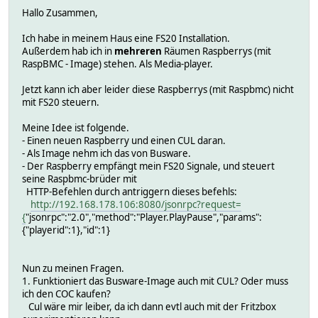
Hallo Zusammen,
Ich habe in meinem Haus eine FS20 Installation.
Außerdem hab ich in
mehreren
Räumen Raspberrys (mit
RaspBMC - Image) stehen. Als Media-player.
Jetzt kann ich aber leider diese Raspberrys (mit Raspbmc) nicht
mit FS20 steuern.
Meine Idee ist folgende.
- Einen neuen Raspberry und einen CUL daran.
- Als Image nehm ich das von Busware.
- Der Raspberry empfängt mein FS20 Signale, und steuert
seine Raspbmc-brüder mit
HTTP-Befehlen durch antriggern dieses befehls:
http://192.168.178.106:8080/jsonrpc?request=
{
"jsonrpc":"2.0","method":"Player.PlayPause","params":
{"playerid":1},"id":1}
Nun zu meinen Fragen.
1. Funktioniert das Busware-Image auch mit CUL? Oder muss
ich den COC kaufen?
Cul wäre mir leiber, da ich dann evtl auch mit der Fritzbox