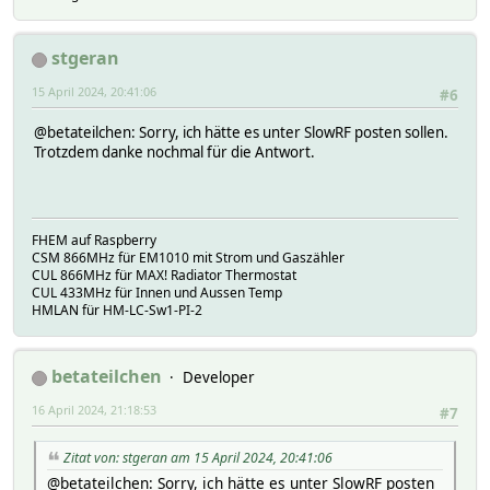
stgeran
15 April 2024, 20:41:06
#6
@betateilchen: Sorry, ich hätte es unter SlowRF posten sollen.
Trotzdem danke nochmal für die Antwort.
FHEM auf Raspberry
CSM 866MHz für EM1010 mit Strom und Gaszähler
CUL 866MHz für MAX! Radiator Thermostat
CUL 433MHz für Innen und Aussen Temp
HMLAN für HM-LC-Sw1-PI-2
betateilchen
Developer
16 April 2024, 21:18:53
#7
Zitat von: stgeran am 15 April 2024, 20:41:06
@betateilchen: Sorry, ich hätte es unter SlowRF posten