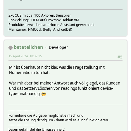
2xCCU3 mit ca. 100 Aktoren, Sensoren
Entwicklung: FHEM auf Proxmox Debian VM
Produktiv inzwischen auf Home Assistant gewechselt.
Maintainer: HMCCU, (Fully, AndroidDB)
betateilchen
Developer
15 April 2024, 18:32:15
#5
Mir ist überhaupt nicht klar, was die Fragestellung mit
Homematic zu tun hat.
War mir aber bei meiner Antwort auch völlig egal, das Runden
und das Setzen/Löschen von readings funktioniert device-
type-unabhängig
-----------------------
Formuliere die Aufgabe möglichst einfach und
setze die Lösung richtig um - dann wird es auch funktionieren.
-----------------------
Lesen gefährdet die Unwissenheit!