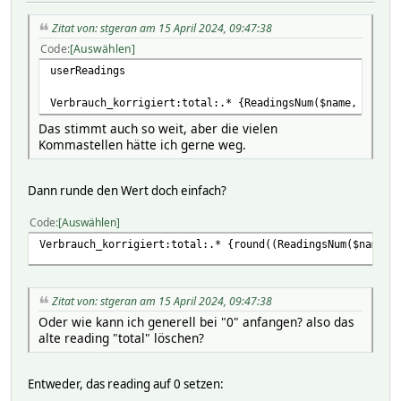
508
Zitat von: stgeran am 15 April 2024, 09:47:38
2024-04-15 09:43:03
Code
Auswählen
seqno
userReadings
105
Verbrauch_korrigiert:total:.* {ReadingsNum($name, 'total
2024-04-15 09:43:03
Das stimmt auch so weit, aber die vielen
state
Kommastellen hätte ich gerne weg.
CNT: 105 CUM: 28453.630 5MIN: 0.020 TOP: 0.030
Dann runde den Wert doch einfach?
2024-04-15 09:43:03
total
Code
Auswählen
28453.63
Verbrauch_korrigiert:total:.* {round((ReadingsNum($name, 
2024-04-15 09:43:03
total_cnt
Zitat von: stgeran am 15 April 2024, 09:47:38
Oder wie kann ich generell bei "0" anfangen? also das
508
alte reading "total" löschen?
2024-04-15 09:43:03
tsecs
Entweder, das reading auf 0 setzen: