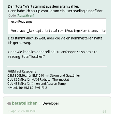
Der "total"Wert stammt aus dem alten Zähler.
2024-04-15 00:01:47
Dann habe ich als Tip vom Forum ein userreading eingeführt
cum_month
Code
Auswählen
userReadings
CUM_MONTH: 254.765 CUM: 28397.170 COST: 0.00
Verbrauch_korrigiert:total:.* {ReadingsNum($name, 'total'
2024-04-01 00:02:58
current
Das stimmt auch so weit, aber die vielen Kommastellen hätte
ich gerne weg.
0.02
Oder wie kann ich generell bei "0" anfangen? also das alte
2024-04-15 09:43:03
reading "total" löschen?
current_cnt
4
FHEM auf Raspberry
CSM 866MHz für EM1010 mit Strom und Gaszähler
2024-04-15 09:43:03
CUL 866MHz für MAX! Radiator Thermostat
peak
CUL 433MHz für Innen und Aussen Temp
HMLAN für HM-LC-Sw1-PI-2
0.0295275590551181
2024-04-15 09:43:03
betateilchen
Developer
peak_cnt
15 April 2024, 10:15:03
#1