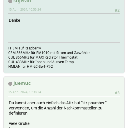
stgeran
15 April 2024, 10:55:24
#2
Danke
FHEM auf Raspberry
CSM 866MHz für EM1010 mit Strom und Gaszähler
CUL 866MHz für MAX! Radiator Thermostat
CUL 433MHz für Innen und Aussen Temp
HMLAN für HM-LC-Sw1-PI-2
juemuc
15 April 2024, 13:38:24
#3
Du kannst aber auch einfach das Attribut "stripnumber"
verwenden, um die Anzahl der Nachkommastellen zu
definieren.
Viele Grüße