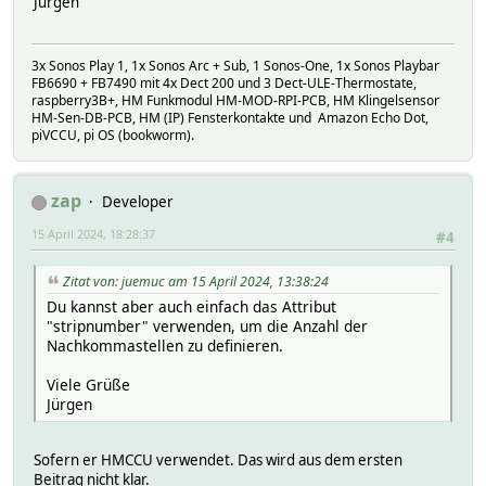
Jürgen
3x Sonos Play 1, 1x Sonos Arc + Sub, 1 Sonos-One, 1x Sonos Playbar
FB6690 + FB7490 mit 4x Dect 200 und 3 Dect-ULE-Thermostate,
raspberry3B+, HM Funkmodul HM-MOD-RPI-PCB, HM Klingelsensor
HM-Sen-DB-PCB, HM (IP) Fensterkontakte und Amazon Echo Dot,
piVCCU, pi OS (bookworm).
zap
Developer
15 April 2024, 18:28:37
#4
Zitat von: juemuc am 15 April 2024, 13:38:24
Du kannst aber auch einfach das Attribut
"stripnumber" verwenden, um die Anzahl der
Nachkommastellen zu definieren.
Viele Grüße
Jürgen
Sofern er HMCCU verwendet. Das wird aus dem ersten
Beitrag nicht klar.