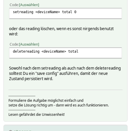
1713166982
Code
Auswählen
2024-04-15 09:43:03
setreading <deviceName> total 0
oder das reading löschen, wenn es sonst nirgends benutzt
wird:
Code
Auswählen
deletereading <deviceName> total
Sowohl nach dem setreading als auch nach dem deletereading
solltest Du ein "save config" ausführen, damit der neue
Zustand persistiert wird.
-----------------------
Formuliere die Aufgabe möglichst einfach und
setze die Lösung richtig um - dann wird es auch funktionieren.
-----------------------
Lesen gefährdet die Unwissenheit!