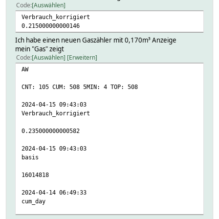
Code
Auswählen
Verbrauch_korrigiert
0.215000000000146
Ich habe einen neuen Gaszähler mit 0,170m³ Anzeige
mein "Gas" zeigt
Code
Auswählen
Erweitern
AW
CNT: 105 CUM: 508 5MIN: 4 TOP: 508
2024-04-15 09:43:03
Verbrauch_korrigiert
0.235000000000582
2024-04-15 09:43:03
basis
16014818
2024-04-14 06:49:33
cum_day
CUM_DAY: 1.895 CUM: 28452.455 COST: 0.00