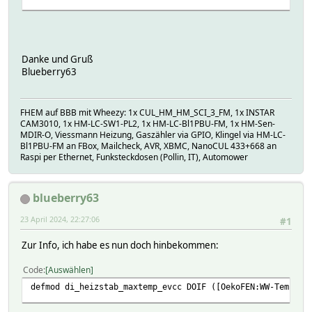
Danke und Gruß
Blueberry63
FHEM auf BBB mit Wheezy: 1x CUL_HM_HM_SCI_3_FM, 1x INSTAR
CAM3010, 1x HM-LC-SW1-PL2, 1x HM-LC-Bl1PBU-FM, 1x HM-Sen-
MDIR-O, Viessmann Heizung, Gaszähler via GPIO, Klingel via HM-LC-
Bl1PBU-FM an FBox, Mailcheck, AVR, XBMC, NanoCUL 433+668 an
Raspi per Ethernet, Funksteckdosen (Pollin, IT), Automower
blueberry63
23 April 2024, 22:27:06
#1
Zur Info, ich habe es nun doch hinbekommen:
Code
Auswählen
defmod di_heizstab_maxtemp_evcc DOIF ([OekoFEN:WW-Temp-Ei