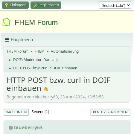
Einloggen
Registrieren
FHEM Forum
Hauptmenü
FHEM Forum
FHEM
Automatisierung
►
►
DOIF
(Moderator:
Damian
)
►
HTTP POST bzw. curl in DOIF einbauen
►
HTTP POST bzw. curl in DOIF
einbauen
Begonnen von blueberry63, 23 April 2024, 13:58:58
Seiten
1
NACH UNTEN
BENUTZER-AKTIONEN
blueberry63