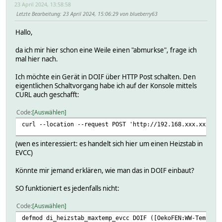
23 April 2024, 13:58:58
Letzte Bearbeitung
: 23 April 2024, 15:06:29 von blueberry63
Hallo,
da ich mir hier schon eine Weile einen "abmurkse", frage ich
mal hier nach.
Ich möchte ein Gerät in DOIF über HTTP Post schalten. Den
eigentlichen Schaltvorgang habe ich auf der Konsole mittels
CURL auch geschafft:
Code
Auswählen
curl --location --request POST 'http://192.168.xxx.xxx:70
(wen es interessiert: es handelt sich hier um einen Heizstab in
EVCC)
Könnte mir jemand erklären, wie man das in DOIF einbaut?
SO funktioniert es jedenfalls nicht:
Code
Auswählen
defmod di_heizstab_maxtemp_evcc DOIF ([OekoFEN:WW-Temp-Ei